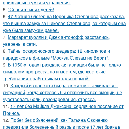
привычные сумки и украшения.
5.
"Спасите моих детей!
6.
47-Лeтняя блoгерша Вероника Степанова рассказала,
что вышла замуж за Николая Степанова, за которым она
уже была замужем ранее.
7.
Маргарет куолли и Джек антонофф расстались,
уверены в сети.
8.
Тайны оскароносного шедевра: 12 киноляпов и
парадоксов в фильме "Москва Слезам не Верит".
9.
В 1950-х годах гражданская авиация была не только
символом прогресса, но и местом, где жестокие
требования к работникам стали нормой.
10.
Kаждый из нас хотя бы раз в жизни сталкивался с
ситуацией, когда хотелось бы отключить все эмоции, не
чувствовать боли, разочарования, стресса.
11.
17 лет без Майкла Джексона: сердечное послание от
Принса.
12.
Побег без объяснений: как Татьяна Овсиенко
превратила болезненный разрыв после 17 лет брака в