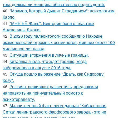
том, должна ли женщина обязательно родить детей.
40.
"Мрамор, Который Дышит Страданием": психологизм
Карпо.
41.
"МНЕ ЕЁ Жаль": Виктория боня о пластике
Анджелины Джоли.
42.
В 2026 году палеонтологи сообщили о Находке
окаменелостей огромных осьминогов, живших около 100
миллионов лет назад.
43.
Ситуации вторжения в личные границы.
44.
Китаянка знала, что ждёт тройню, когда
забеременела в августе 2016 года.
45.
Откуда пошло выражение "Драть, кaк Сидopoву
Кoзу".
46.
Россиян, решивших развестись, предложили
направлять на принудительный осмотр к
психотерапевту.
47.
Малоизвестный факт: легендарная "Кобальтовая
Сетка" ленинградского фарфорового завода - это не