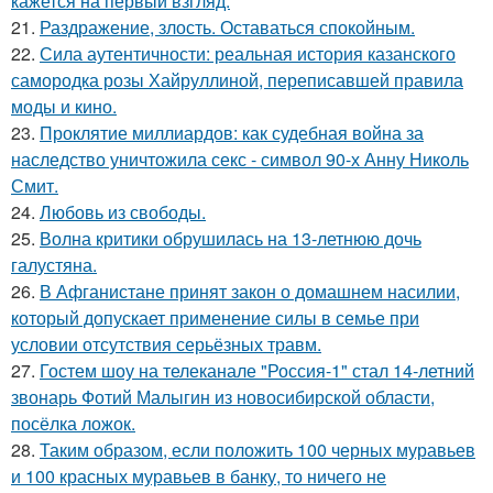
кажется на первый взгляд.
21.
Раздражение, злость. Оставаться спокойным.
22.
Сила аутентичности: реальная история казанского
самородка розы Хайруллиной, переписавшей правила
моды и кино.
23.
Проклятие миллиардов: как судебная война за
наследство уничтожила секс - символ 90-х Анну Николь
Смит.
24.
Любовь из свободы.
25.
Волна критики обрушилась на 13-летнюю дочь
галустяна.
26.
В Афганистане принят закон о домашнем насилии,
который допускает применение силы в семье при
условии отсутствия серьёзных травм.
27.
Гостем шоу на телеканале "Россия-1" стал 14-летний
звонарь Фотий Малыгин из новосибирской области,
посёлка ложок.
28.
Таким образом, если положить 100 черных муравьев
и 100 красных муравьев в банку, то ничего не