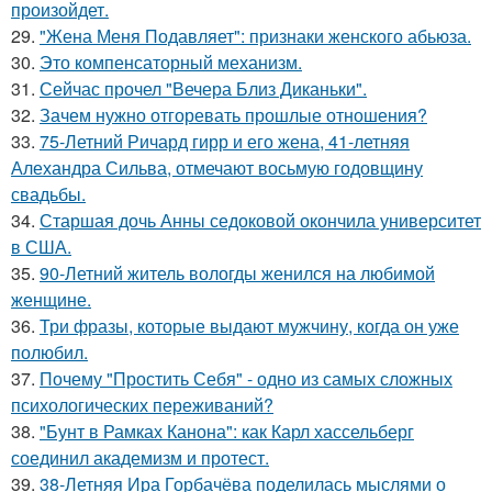
произойдет.
29.
"Жена Меня Подавляет": признаки женского абьюза.
30.
Это компенсаторный механизм.
31.
Сейчас прочел "Вечера Близ Диканьки".
32.
Зачем нужно отгоревать прошлые отношения?
33.
75-Летний Ричард гирр и его жена, 41-летняя
Алехандра Сильва, отмечают восьмую годовщину
свадьбы.
34.
Старшая дочь Анны седоковой окончила университет
в США.
35.
90-Летний житель вологды женился на любимой
женщине.
36.
Три фразы, которые выдают мужчину, когда он уже
полюбил.
37.
Почему "Простить Себя" - одно из самых сложных
психологических переживаний?
38.
"Бунт в Рамках Канона": как Карл хассельберг
соединил академизм и протест.
39.
38-Летняя Ира Горбачёва поделилась мыслями о