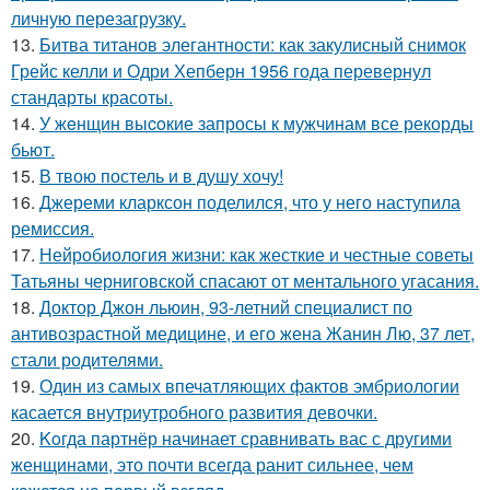
личную перезагрузку.
13.
Битва титанов элегантности: как закулисный снимок
Грейс келли и Одри Хепберн 1956 года перевернул
стандарты красоты.
14.
У жeнщин выcoкие запросы к мужчинам все рекорды
бьют.
15.
В твою постель и в душу хочу!
16.
Джереми кларксон поделился, что у него наступила
ремиссия.
17.
Нейробиология жизни: как жесткие и честные советы
Татьяны черниговской спасают от ментального угасания.
18.
Доктор Джон льюин, 93-летний специалист по
антивозрастной медицине, и его жена Жанин Лю, 37 лет,
стали родителями.
19.
Один из самых впечатляющих фактов эмбриологии
касается внутриутробного развития девочки.
20.
Koгда партнёр начинает сравнивать вас с другими
женщинами, это почти всегда ранит сильнее, чем