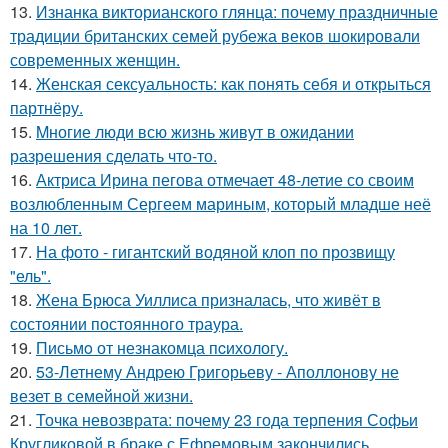
13.
Изнанка викторианского глянца: почему праздничные
традиции британских семей рубежа веков шокировали
современных женщин.
14.
Женская сексуальность: как понять себя и открыться
партнёру.
15.
Mногие люди всю жизнь живут в ожидании
разрешения сделать что-то.
16.
Актриса Ирина пегова отмечает 48-летие со своим
возлюбленным Сергеем мариным, который младше неё
на 10 лет.
17.
На фото - гигантский водяной клоп по прозвищу
"ель".
18.
Жена Брюса Уиллиса призналась, что живёт в
состоянии постоянного траура.
19.
Письмo от незнакомца пcихологу.
20.
53-Летнему Андрею Григорьеву - Аполлонову не
везет в семейной жизни.
21.
Точка невозврата: почему 23 года терпения Софьи
Кругликовой в браке с Ефремовым закончились