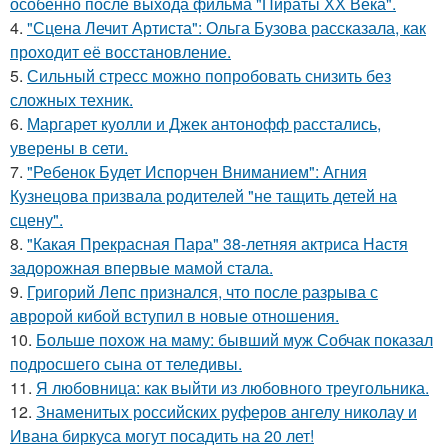
особенно после выхода фильма "Пираты ХХ Века".
4.
"Сцена Лечит Артиста": Ольга Бузова рассказала, как
проходит её восстановление.
5.
Сильный стресс можно попробовать снизить без
сложных техник.
6.
Маргарет куолли и Джек антонофф расстались,
уверены в сети.
7.
"Ребенок Будет Испорчен Вниманием": Агния
Кузнецова призвала родителей "не тащить детей на
сцену".
8.
"Какая Прекрасная Пара" 38-летняя актриса Настя
задорожная впервые мамой стала.
9.
Григорий Лепс признался, что после разрыва с
авророй кибой вступил в новые отношения.
10.
Больше похож на маму: бывший муж Собчак показал
подросшего сына от теледивы.
11.
Я любовница: как выйти из любовного треугольника.
12.
Знаменитых российских руферов ангелу николау и
Ивана биркуса могут посадить на 20 лет!