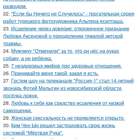
разводом.
22.
"Если бы Ничего не Случилось" - трогательная серия
работ турецкого фотохудожника Альпера есилташа.
23.
Исцеление через доверие: откровенное признание
Любови Аксеновой о преодолении тяжелой детской
травмы.
24.
Мужчину "Отменили" за то, что он нёс на руках
собаку, а не ребёнка.
25.
7 нездоровых мифов про здоровые отношения.
26.
Принимайте меня такой, какая я есть.
27.
Гостем шоу на телеканале "Россия-1" стал 14-летний
звонарь Фотий Малыгин из новосибирской области,
посёлка ложок.
28.
Любовь к себе как средство исцеления от низкой
самооценки.
29.
Женская сексуальность не проявляется открыто.
30.
Ким Чен Ын решил застраховать свою жизнь
системой "Мёртвая Рука".