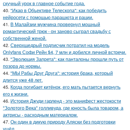
скучный урок в главное событие года.
40.
"Икар в Объективе Телескопа": как победить
нейросети с помощью парашюта и рации.
41.
В Малайзии мужчина провернул мощный
романтический трюк - он заново сыграл свадьбу с
собственной женой.
42.
Сверхщедрый подписчик потратил на модель
Onlyfans Софи Рейн $4, 7 млн и добился личной встречи.
43.
"Эволюция Запрета": как панталоны прошли путь от
позора до нормы.
44.
"МЫ Рабы Друг Друга": история брака, который
длится уже 48 лет.
45.
Когда погибает китёнок, его мать пытается вернуть
его к жизни.
46.
История Джуди гарленд - это манифест жестокости
"Золотого Века" голливуда, где юность была товаром, а
актрисы - расходным материалом.
47.
Он один в дикую природу Аляски без подготовки
ушёл.