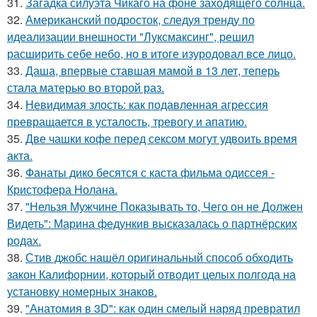
31.
Загадка силуэта Чикаго на фоне заходящего солнца.
32.
Американский подросток, следуя тренду по
идеализации внешности "Луксмаксинг", решил
расширить себе небо, но в итоге изуродовал все лицо.
33.
Даша, впервые ставшая мамой в 13 лет, теперь
стала матерью во второй раз.
34.
Невидимая злость: как подавленная агрессия
превращается в усталость, тревогу и апатию.
35.
Две чашки кофе перед сексом могут удвоить время
акта.
36.
Фанаты дико бесятся с каста фильма одиссея -
Кристофера Нолана.
37.
"Нельзя Мужчине Показывать то, Чего он не Должен
Видеть": Марина федункив высказалась о партнёрских
родах.
38.
Стив джобс нашёл оригинальный способ обходить
закон Калифорнии, который отводит целых полгода на
установку номерных знаков.
39.
"Анатомия в 3D": как один смелый наряд превратил