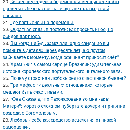
20.
Китаец переоделся беременной женщиной, чтобы
проверить безопасность - и чуть не стал жертвой
насилия.
21.
Где взять силы на перемены.
22.
Обратная связь в постели: как просить иное, не
обидев партнёра.
23.
Вы когда-нибудь замечали: одно свидание вы
помните в деталях через десять лет, а о другом
забываете к моменту, когда официант приносит счёт?
24.
Храм книг в самом сердце Бразилии: удивительная
история королевского португальского читального зала.
25.
Почему страстная любовь редко счастливой бывает?
26.
Три мифа о "Идеальных" отношениях, которые
мешают быть счастливыми.
27.
"Она Сказала, что Разочарована во мне как в
Матери": мороз о сложном пубертате дочери и принятии
развода с Богомоловым.
28.
Любовь к себе как средство исцеления от низкой
самооценки.