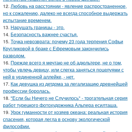
12.
Любовь нa pacстоянии - явление распространенное,
но к сожалению, далеко не всегда способное выдержать
испытание временем.
13.
Hapушать границы - это.
14.
Безопасность важнее счастья.
15.
Точка невозврата: почему 23 года терпения Софьи
Кругликовой в браке с Ефремовым закончились
разводом.
16.
Прежде всего я мечтаю не об адюльтере, не о том,
чтобы увлечь девицу, или слегка заняться поцелуями с
ней в уединенной аллейке, - нет.
17.
Как девушка из детдома за легализацию древнейшей
профессии боролась.
18.
"Если бы Ничего не Случилось" - трогательная серия
работ турецкого фотохудожника Альпера есилташа.
19.
Урок гуманности от хозяев океана: реальная история
спасения, которая легла в основу экологической
философии.