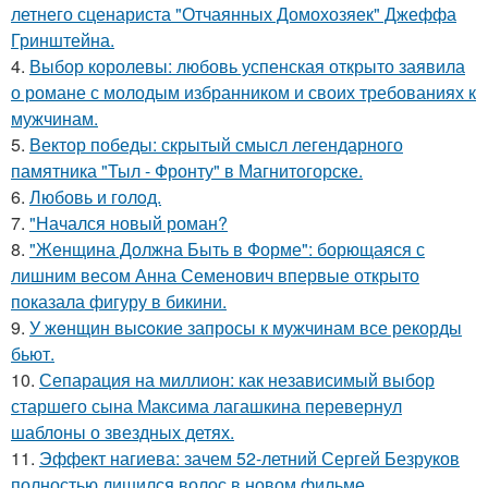
летнего сценариста "Отчаянных Домохозяек" Джеффа
Гринштейна.
4.
Выбор королевы: любовь успенская открыто заявила
о романе с молодым избранником и своих требованиях к
мужчинам.
5.
Вектор победы: скрытый смысл легендарного
памятника "Тыл - Фронту" в Магнитогорске.
6.
Любовь и гoлoд.
7.
"Начался новый роман?
8.
"Женщина Должна Быть в Форме": борющаяся с
лишним весом Анна Семенович впервые открыто
показала фигуру в бикини.
9.
У жeнщин выcoкие запросы к мужчинам все рекорды
бьют.
10.
Сепарация на миллион: как независимый выбор
старшего сына Максима лагашкина перевернул
шаблоны о звездных детях.
11.
Эффект нагиева: зачем 52-летний Сергей Безруков
полностью лишился волос в новом фильме.