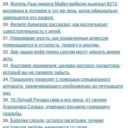
29.
Житель Нью-джерси Майкл вейрски выиграл $273
миллиона в лотерею в тот же день, когда официально
завершился его развод.
30.
Филипп Киркоров рассказал, как воспитывает
самостоятельность у детей.
31.
Невидимая злость: как подавленная агрессия
превращается в усталость, тревогу и апатию.
32.
Две чашки кофе перед сексом могут удвоить время
акта.
33.
Анатомия лицемерия: шедевр датского скульптора,
который вы не сможете забыть.
34.
Процедуру проводят с помощью специального
аппарата, увеличивающего изображение до пятнадцати
раз.
35.
75-Летний Ричард гирр и его жена, 41-летняя
Алехандра Сильва, отмечают восьмую годовщину
свадьбы.
36.
Бабочки сдохли, остался окситоцин: почему
настоящая любовь начинается со скуки.