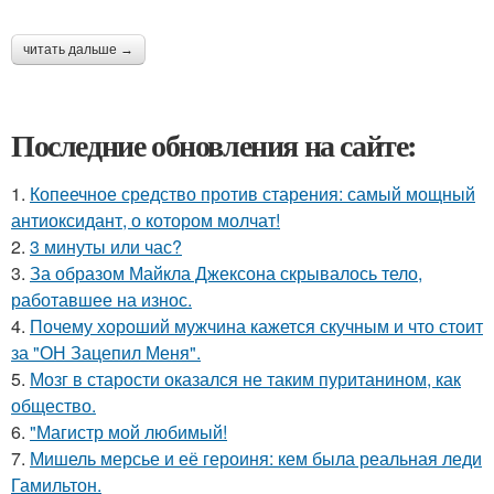
читать дальше →
Последние обновления на сайте:
1.
Копеечное средство против старения: самый мощный
антиоксидант, о котором молчат!
2.
3 минуты или час?
3.
За образом Майкла Джексона скрывалось тело,
работавшее на износ.
4.
Почему хороший мужчина кажется скучным и что стоит
за "ОН Зацепил Меня".
5.
Мозг в старости оказался не таким пуританином, как
общество.
6.
"Магистр мой любимый!
7.
Мишель мерсье и её героиня: кем была реальная леди
Гамильтон.