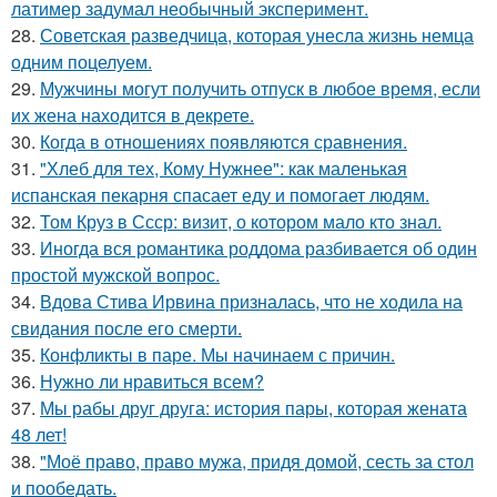
латимер задумал необычный эксперимент.
28.
Советская разведчица, которая унесла жизнь немца
одним поцелуем.
29.
Мужчины могут получить отпуск в любое время, если
их жена находится в декрете.
30.
Когда в отношениях появляются сравнения.
31.
"Хлеб для тех, Кому Нужнее": как маленькая
испанская пекарня спасает еду и помогает людям.
32.
Том Круз в Ссср: визит, о котором мало кто знал.
33.
Иногда вся романтика роддома разбивается об один
простой мужской вопрос.
34.
Вдова Стива Ирвина призналась, что не ходила на
свидания после его смерти.
35.
Конфликты в паре. Мы начинаем с причин.
36.
Нужно ли нравиться всем?
37.
Мы рабы друг друга: история пары, которая жената
48 лет!
38.
"Моё право, право мужа, придя домой, сесть за стол
и пообедать.