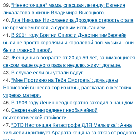
39.
"Ненастоящая" мама, спасшая легенду: Евгения
лихалатова в жизни Владимира Высоцкого.
40.
Для Николая Николаевича Дроздова старость стала
не временем покоя, а суровым испытанием.
41.
В 2001 году Бритни Спирс и Джастин тимберлейк
были не просто королями и королевой поп-музыки - они
были главной парой.
42.
Женщины в возрасте от 20 до 59 лет, занимающиеся
сексом чаще одного раза в неделю, живут дольше.
43.
В случае если вы устали вдруг.
44.
"Мне Противно на Тебя Смотреть": дочь даны
Борисовой вынесла сор из избы, рассказав о жестоких
упреках матери.
45.
В 1906 году Ленин неоднократно заходил в наш дом.
46.
Секретный ингредиент необычайной
психологической стойкости.
47.
"ЭТО Настоящая Катастрофа ДЛЯ Мальчика": Анна
хилькевич критикует Арарата кещяна за отказ от родного
сына.