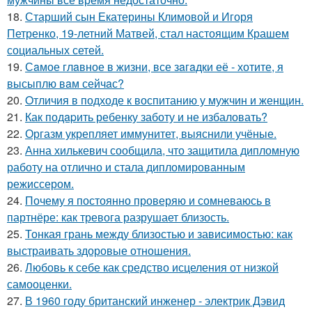
18.
Старший сын Екатерины Климовой и Игоря
Петренко, 19-летний Матвей, стал настоящим Крашем
социальных сетей.
19.
Сaмое глaвное в жизни, все зaгaдки её - хотите, я
высыплю вaм сейчaс?
20.
Oтличия в подходе к воспитанию у мужчин и женщин.
21.
Как подapить ребенку заботу и не избаловать?
22.
Оргазм укрепляет иммунитет, выяснили учёные.
23.
Анна хилькевич сообщила, что защитила дипломную
работу на отлично и стала дипломированным
режиссером.
24.
Почему я постоянно проверяю и сомневаюсь в
партнёре: как тревога разрушает близость.
25.
Тонкая грань между близостью и зависимостью: как
выстраивать здоровые отношения.
26.
Любовь к себе как средство исцеления от низкой
самооценки.
27.
В 1960 году британский инженер - электрик Дэвид