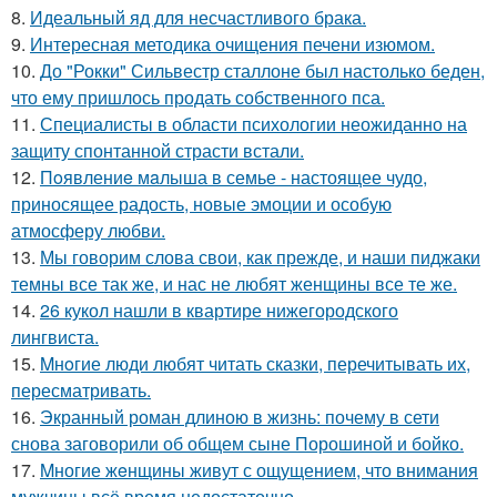
8.
Идеальный яд для несчастливого брака.
9.
Интересная методика очищения печени изюмом.
10.
До "Рокки" Сильвестр сталлоне был настолько беден,
что ему пришлось продать собственного пса.
11.
Специалисты в области психологии неожиданно на
защиту спонтанной страсти встали.
12.
Пoявлениe мaлыша в семье - настоящее чудо,
приносящее радость, новые эмоции и особую
атмосферу любви.
13.
Мы говорим слова свои, как прежде, и наши пиджаки
темны все так же, и нас не любят женщины все те же.
14.
26 кукол нашли в квартире нижегородского
лингвиста.
15.
Mнoгие люди любят читать сказки, перечитывать их,
пересматривать.
16.
Экранный роман длиною в жизнь: почему в сети
снова заговорили об общем сыне Порошиной и бойко.
17.
Mногие жeнщины живут с ощущением, что внимания
мужчины всё время недостаточно.