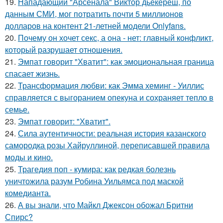
19.
Нападающий "Арсенала" Виктор дьёкереш, по
данным СМИ, мог потратить почти 5 миллионов
долларов на контент 21-летней модели Onlyfans.
20.
Почему он хочет секс, а она - нет: главный конфликт,
который разрушает отношения.
21.
Эмпат говорит "Хватит": как эмоциональная граница
спасает жизнь.
22.
Трансформация любви: как Эмма хеминг - Уиллис
справляется с выгоранием опекуна и сохраняет тепло в
семье.
23.
Эмпат говорит: "Хватит".
24.
Сила аутентичности: реальная история казанского
самородка розы Хайруллиной, переписавшей правила
моды и кино.
25.
Трагедия поп - кумира: как редкая болезнь
уничтожила разум Робина Уильямса под маской
комедианта.
26.
А вы знали, что Майкл Джексон обожал Бритни
Спирс?