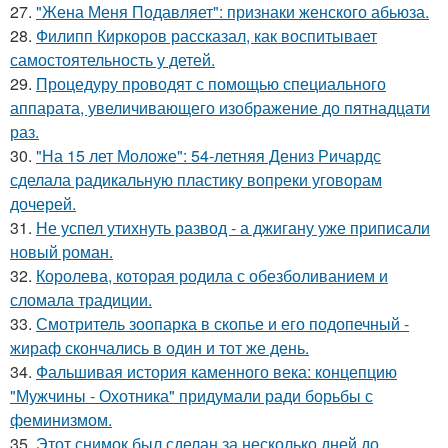
27.
"Жена Меня Подавляет": признаки женского абьюза.
28.
Филипп Киркоров рассказал, как воспитывает
самостоятельность у детей.
29.
Процедуру проводят с помощью специального
аппарата, увеличивающего изображение до пятнадцати
раз.
30.
"На 15 лет Моложе": 54-летняя Дениз Ричардс
сделала радикальную пластику вопреки уговорам
дочерей.
31.
Не успел утихнуть развод - а джигану уже приписали
новый роман.
32.
Королева, которая родила с обезболиванием и
сломала традиции.
33.
Смотритель зоопарка в скопье и его подопечный -
жираф скончались в один и тот же день.
34.
Фальшивая история каменного века: концепцию
"Мужчины - Охотника" придумали ради борьбы с
феминизмом.
35.
Этот снимок был сделан за несколько дней до