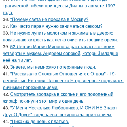
трагической гибели принцессы Дианы в августе 1997
года.
36.
"Почему света не поехала в Москву?
37.
Как часто парам нужно заниматься сексом?
38.
Не нужно лупить молотком и зажимать в дверях:
показываю хитрость как легко очистить грецкие орехи.
39.
52-Летняя Мария Миронова рассталась со своим
четвёртым мужем, Андреем сорокой, который младше
неё на 18 лет.
40.
Знаете, мы немножко потерянные люди.
41.
"Рассказал о Сложных Отношениях с Отцом" - 19-
летний сын Евгения Плющенко Егор впервые поделился
личными переживаниями.
42.
Смотритель зоопарка в скопье и его подопечный
жираф покинули этот мир в один день.
43.
"У Меня Несколько Любовников, И ОНИ НЕ Знают
Друг О Друге": водонаева шокировала признанием.
44.
"Никаких дешевых платьев.