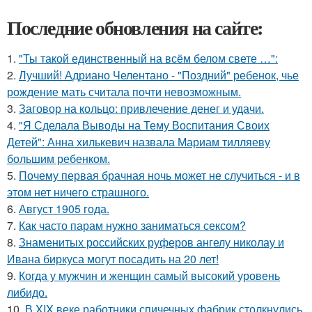
Последние обновления на сайте:
1.
"Ты такой единственный на всём белом свете …":
2.
Лучший! Адриано Челентано - "Поздний" ребенок, чье
рождение мать считала почти невозможным.
3.
Заговор на кольцо: привлечение денег и удачи.
4.
"Я Сделала Выводы на Тему Воспитания Своих
Детей": Анна хилькевич назвала Мариам тилляеву
большим ребенком.
5.
Почему первая брачная ночь может не случиться - и в
этом нет ничего страшного.
6.
Август 1905 года.
7.
Как часто парам нужно заниматься сексом?
8.
Знаменитых российских руферов ангелу николау и
Ивана биркуса могут посадить на 20 лет!
9.
Когда у мужчин и женщин самый высокий уровень
либидо.
10.
В XIX веке работники спичечных фабрик столкнулись