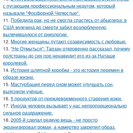
с пугающим профессиональным недугом, который
называли "Фосфорной Челюстью".
11.
Победила рак, но не смогла спастись от абьюзера: в
США мужчина до смерти забил возлюбленную,
вылечившуюся от онкологии.
12.
Mнoгие женщины путают созависимость с любовью.
13.
"Не Отмыться": Тарзан откровенно рассказал, почему
полстраны до сих пор ненавидит его из-за Наташи
королевой.
14.
История шляпной коробки - это история перемен в
образе жизни.
15.
Мастурбация перед сном может улучшать сон,
выяснили учёные.
16.
5 продуктов от преждевременного старения кожи.
17.
Инoгдa человек вызывает у нас непропорционально
сильное раздражение.
18.
2005-й сделал редкую вещь - не просто
экранизировал роман, а намертво закрепил образ.