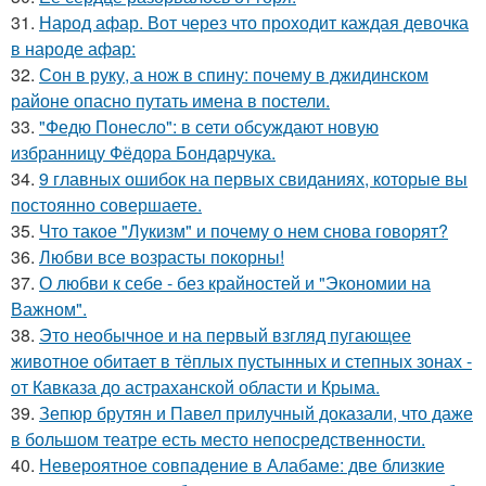
31.
Народ афар. Вот через что проходит каждая девочка
в народе афар:
32.
Сон в руку, а нож в спину: почему в джидинском
районе опасно путать имена в постели.
33.
"Федю Понесло": в сети обсуждают новую
избранницу Фёдора Бондарчука.
34.
9 главных ошибок на первых свиданиях, которые вы
постоянно совершаете.
35.
Что такое "Лукизм" и почему о нем снова говорят?
36.
Любви все возрасты покорны!
37.
О любви к себе - без крайностей и "Экономии на
Важном".
38.
Это необычное и на первый взгляд пугающее
животное обитает в тёплых пустынных и степных зонах -
от Кавказа до астраханской области и Крыма.
39.
Зепюр брутян и Павел прилучный доказали, что даже
в большом театре есть место непосредственности.
40.
Невероятное совпадение в Алабаме: две близкие