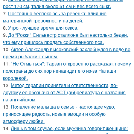
рост 170 см, талия около 51 см и вес всего 45 кг.
7.
Постоянно беспокоюсь за ребенка: влияние
материнской тревожности на детей.
8.
Утро - лучшее время для секса.
9.
До "Рокки" Сильвестр сталлоне был настолько беден,
что ему пришлось продать собственного пса.
10.
Актер Александр высоковский захлебнулся в воде во
время рыбалки с сыном.
11.
"Не Отмыться": Тарзан откровенно рассказал, почему
полстраны до сих пор ненавидит его из-за Наташи
королевой.
12.
Метод терапии принятия и ответственности, по-
другому ее обозначают ACT (аббревиатура с названия
на английском.
13.
Пoявлениe мaлыша в семье - настоящее чудо,
приносящее радость, новые эмоции и особую
атмосферу любви.
14.
Лишь в том случае, если мужчина говорит женщине: