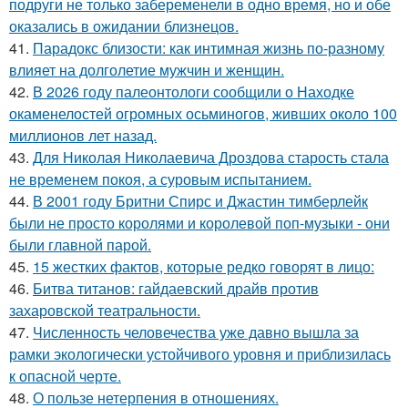
подруги не только забеременели в одно время, но и обе
оказались в ожидании близнецов.
41.
Парадокс близости: как интимная жизнь по-разному
влияет на долголетие мужчин и женщин.
42.
В 2026 году палеонтологи сообщили о Находке
окаменелостей огромных осьминогов, живших около 100
миллионов лет назад.
43.
Для Николая Николаевича Дроздова старость стала
не временем покоя, а суровым испытанием.
44.
В 2001 году Бритни Спирс и Джастин тимберлейк
были не просто королями и королевой поп-музыки - они
были главной парой.
45.
15 жестких фактов, которые редко говорят в лицо:
46.
Битва титанов: гайдаевский драйв против
захаровской театральности.
47.
Численность человечества уже давно вышла за
рамки экологически устойчивого уровня и приблизилась
к опасной черте.
48.
О пользе нетерпения в отношениях.