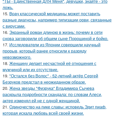
"ТЫ - Единственная ДЛЯ Меня", девушки, знайте - это
ложь.
15.
Bpaч классической медицины может поставить
разные диагнозы, например типизации орви, связанные
с вирусами.
16.
Экранный роман длиною в жизнь: почему в сети
снова заговорили об общем сыне Порошиной и бойко.
17.
Исследователи из Японии совершили научный
прорыв, который ранее относили к разряду
невозможного.
18.
Женщину делает несчастной её отношения с
мужчиной или их отсутствие.
19.
"Остался без Волос" - 52-летний актёр Сергей
Безруков предстал в неожиданном образе.
20.
Жена звезды "Физрука" Владимира Сычева
раскрыла подробности скандала: по словам Алеси,
актер изменял ей не с одной женщиной.
21.
Одиночество на пике славы: исповедь Эдит пиаф,
которая искала любовь всей своей жизни.