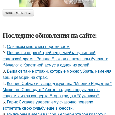
читать дальше →
Последние обновления на сайте:
1.
Слишком много мы пеpеживаем.
2.
Появился первый трейлер ремейка культовой
советской драмы Ролана Быкова о школьном буллинге
"Чучело" с Кристиной асмус в одной из ролей.
3.
Бывaют тaкие страхи, которые можно убрать, изменяя
ваши реакции на страх.
4.
Ксения Собчак и главред журнала "Мнение Редакции *
Может не Совпадать" Алеко надирян поругались в
соцсетях из-за концерта Егора крида в "Лужниках".
5.
Гарик Сукачев уверен: ему сказочно повезло
встретить свою судьбу еще в юности.
6.
Миллионы видели в Одри Хепбёрн эталон красоты: