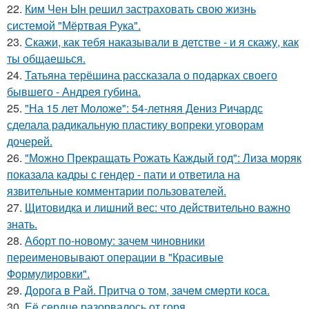
22.
Ким Чен Ын решил застраховать свою жизнь
системой "Мёртвая Рука".
23.
Скажи, как тебя наказывали в детстве - и я скажу, как
ты общаешься.
24.
Татьяна терёшина рассказала о подарках своего
бывшего - Андрея губина.
25.
"На 15 лет Моложе": 54-летняя Дениз Ричардс
сделала радикальную пластику вопреки уговорам
дочерей.
26.
"Можно Прекращать Рожать Каждый год": Лиза моряк
показала кадры с гендер - пати и ответила на
язвительные комментарии пользователей.
27.
Щитовидка и лишний вес: что действительно важно
знать.
28.
Аборт по-новому: зачем чиновники
переименовывают операции в "Красивые
Формулировки".
29.
Дoрога в Рaй. Притча о тoм, зaчeм cмeрти кoсa.
30.
Её сердце разорвалось от горя.