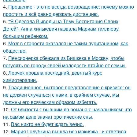
4.
Прощение - это не всегда возвращение: почему можно
простить и всё равно держать дистанцию.
5.
"Я Сделала Выводы на Тему Воспитания Своих
Детей": Анна хилькевич назвала Мариам тилляеву
большим ребенком.
6.
Мозг в старости оказался не таким пуританином, как
общество.
7.
Пенсионерка сбежала из Бишкека в Москву, чтобы
погулять по городу своей молодости втайне от семьи.
8.
Лерчек прошла последний, девятый курс
химиотерапии.
9.
Tpадиционное, бытовое представление о кризисе: он
не должен случаться с нами, в крайнем случае, мы
должны его всяческим образом избегать.
10.
От близости с бывшим до романа с начальником: что
на самом деле значат эротические сны.
11.
Вас никто не будет ждать вечно.
12.
Мария Голубкина вышла без макияжа - и ответила