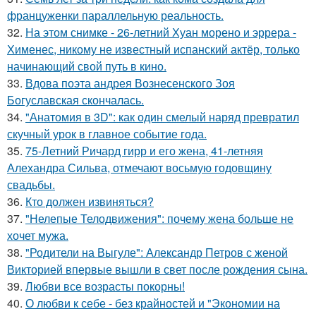
француженки параллельную реальность.
32.
На этом снимке - 26-летний Хуан морено и эррера -
Хименес, никому не известный испанский актёр, только
начинающий свой путь в кино.
33.
Вдова поэта андрея Вознесенского Зоя
Богуславская скончалась.
34.
"Анатомия в 3D": как один смелый наряд превратил
скучный урок в главное событие года.
35.
75-Летний Ричард гирр и его жена, 41-летняя
Алехандра Сильва, отмечают восьмую годовщину
свадьбы.
36.
Кто должен извиняться?
37.
"Нелепые Телодвижения": почему жена больше не
хочет мужа.
38.
"Родители на Выгуле": Александр Петров с женой
Викторией впервые вышли в свет после рождения сына.
39.
Любви все возрасты покорны!
40.
О любви к себе - без крайностей и "Экономии на