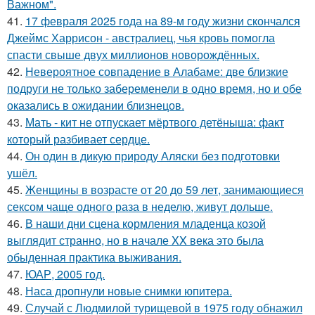
Важном".
41.
17 февраля 2025 года на 89-м году жизни скончался
Джеймс Харрисон - австралиец, чья кровь помогла
спасти свыше двух миллионов новорождённых.
42.
Невероятное совпадение в Алабаме: две близкие
подруги не только забеременели в одно время, но и обе
оказались в ожидании близнецов.
43.
Мать - кит не отпускает мёртвого детёныша: факт
который разбивает сердце.
44.
Он один в дикую природу Аляски без подготовки
ушёл.
45.
Женщины в возрасте от 20 до 59 лет, занимающиеся
сексом чаще одного раза в неделю, живут дольше.
46.
В наши дни сцена кормления младенца козой
выглядит странно, но в начале XX века это была
обыденная практика выживания.
47.
ЮАР, 2005 год.
48.
Наса дропнули новые снимки юпитера.
49.
Случай с Людмилой турищевой в 1975 году обнажил