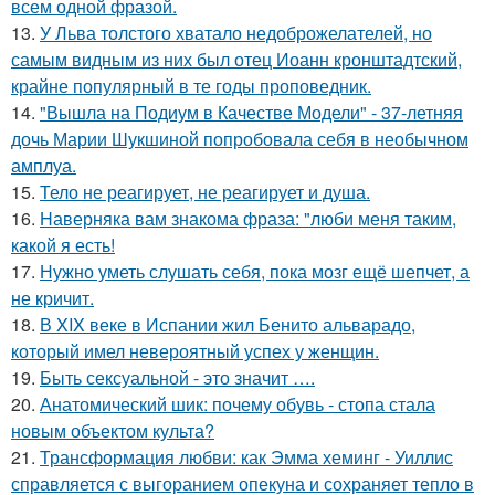
всем одной фразой.
13.
У Льва толстого хватало недоброжелателей, но
самым видным из них был отец Иоанн кронштадтский,
крайне популярный в те годы проповедник.
14.
"Вышла на Подиум в Качестве Модели" - 37-летняя
дочь Марии Шукшиной попробовала себя в необычном
амплуа.
15.
Тело не реагирует, не реагирует и душа.
16.
Hаверняка вам знакома фраза: "люби меня таким,
какой я есть!
17.
Нужно уметь слушать себя, пока мозг ещё шепчет, а
не кричит.
18.
В XIX веке в Испании жил Бенито альварадо,
который имел невероятный успех у женщин.
19.
Быть сексуальной - это значит ….
20.
Анатомический шик: почему обувь - стопа стала
новым объектом культа?
21.
Трансформация любви: как Эмма хеминг - Уиллис
справляется с выгоранием опекуна и сохраняет тепло в