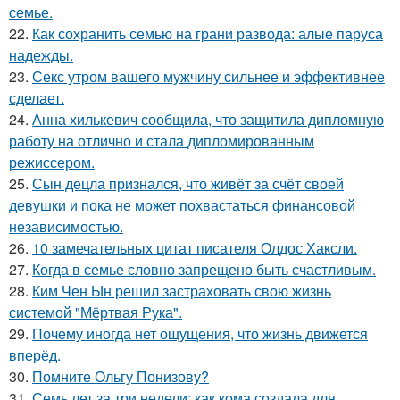
семье.
22.
Как сохранить семью на грани развода: алые паруса
надежды.
23.
Секс утром вашего мужчину сильнее и эффективнее
сделает.
24.
Анна хилькевич сообщила, что защитила дипломную
работу на отлично и стала дипломированным
режиссером.
25.
Сын децла признался, что живёт за счёт своей
девушки и пока не может похвастаться финансовой
независимостью.
26.
10 замечательных цитат писателя Олдос Хаксли.
27.
Когда в семье словно запрещено быть счастливым.
28.
Ким Чен Ын решил застраховать свою жизнь
системой "Мёртвая Рука".
29.
Почему иногда нет ощущения, что жизнь движется
вперёд.
30.
Помните Ольгу Понизову?
31.
Семь лет за три недели: как кома создала для