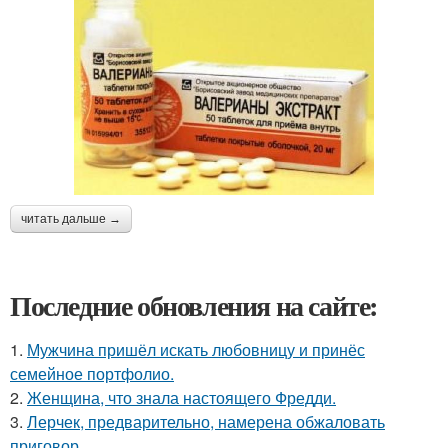
читать дальше →
Последние обновления на сайте:
1.
Мужчина пришёл искать любовницу и принёс
семейное портфолио.
2.
Женщина, что знала настоящего Фредди.
3.
Лерчек, предварительно, намерена обжаловать
приговор.