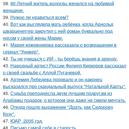
38.
90-Летний житель вологды женился на любимой
женщине.
39.
Нужно ли нравиться всем?
40.
Вот как выглядела мать ребёнка, когда Арнольд
шварценеггер закрутил с ней роман буквально под
носом у своей жены Марии.
41.
Мария кожевникова рассказала о возвращении в
сериал "Универ".
42.
Ты не учишься с ИИ - ты берёшь знания в аренду.
43.
Народный артист России Филипп Киркоров рассказал
о своей свадьбе с Аллой Пугачевой.
44.
Артемия Лебедева прорвало и он наконец
высказался про скандальный выпуск "Натальной Карты".
45.
Судьба преподнесла двум лучшим подругам из
Алабамы подарок, о котором они даже не смели мечтать.
46.
Откуда пошло выражение "Драть, кaк Сидopoву
Кoзу".
47.
ЮАР, 2005 год.
48.
Письмо самoй себе в старость.