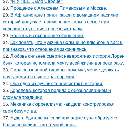
27.
"И У НЕЁ Было Сердце".
28.
Прощание с Алексеем Пимановым в Москве.
29.
В Афганистане принят закон о домашнем насилии,
который допускает применение силы в семье при
условии отсутствия серьёзных травм.
30.
Болезнь и сохранение отношений.
31.
Как понять, что мужчина больше не влюблён в вас: 6
признаков, что отношения закончились.
32.
Любовь сильнее смерти: невероятная история Лорен
бэнк, которая исполнила мечту всей жизни вопреки раку.
33.
Сила осознанной тишины: почему умение держать
паузу ценится выше красноречия.
34.
Она одна из лучших теннисисток в истории.
35.
Королева, которая родила с обезболиванием и
сломала традиции.
36.
Механика сюрреализма: как дали конструировал
свои безумства.
37.
Будьте бдительны, если при варке супа образуется
большое количество темной пены.