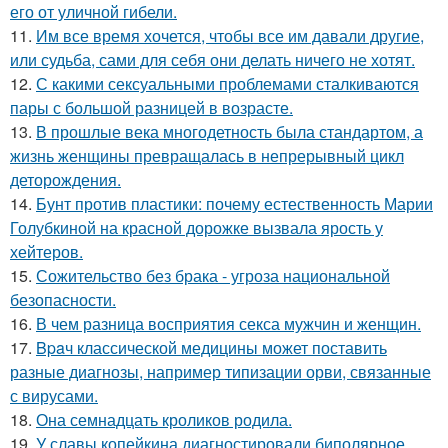
его от уличной гибели.
11.
Им все время хочется, чтобы все им давали другие,
или судьба, сами для себя они делать ничего не хотят.
12.
С какими сексуальными проблемами сталкиваются
пары с большой разницей в возрасте.
13.
В прошлые века многодетность была стандартом, а
жизнь женщины превращалась в непрерывный цикл
деторождения.
14.
Бунт против пластики: почему естественность Марии
Голубкиной на красной дорожке вызвала ярость у
хейтеров.
15.
Сожительство без брака - угроза национальной
безопасности.
16.
В чем разница восприятия секса мужчин и женщин.
17.
Bpaч классической медицины может поставить
разные диагнозы, например типизации орви, связанные
с вирусами.
18.
Она семнадцать кроликов родила.
19.
У славы копейкина диагностировали биполярное