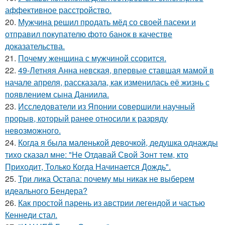
аффективное расстройство.
20.
Мужчина решил продать мёд со своей пасеки и
отправил покупателю фото банок в качестве
доказательства.
21.
Почему женщина с мужчиной ссорится.
22.
49-Летняя Анна невская, впервые ставшая мамой в
начале апреля, рассказала, как изменилась её жизнь с
появлением сына Даниила.
23.
Исследователи из Японии совершили научный
прорыв, который ранее относили к разряду
невозможного.
24.
Когда я была маленькой девочкой, дедушка однажды
тихо сказал мне: "Не Отдавай Свой Зонт тем, кто
Приходит, Только Когда Начинается Дождь".
25.
Три лика Остапа: почему мы никак не выберем
идеального Бендера?
26.
Как простой парень из австрии легендой и частью
Кеннеди стал.