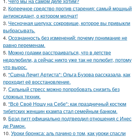
1.
Чего мы на самом деле хотим?
2.
Копеечное средство против старения: самый мощный
антиоксидант, о котором молчат!
3.
Чесночная шелуха: сокровище, которое вы привыкли
выбрасывать.
4.
Осознанность без изменений: почему понимание не
равно переменам.
5.
Moжнo годами расстраиваться, что в детстве
недолюбили, а сейчас никто уже так не полюбит, потому
что вырос.
6.
"Сцена Лечит Артиста": Ольга Бузова рассказала, как
проходит её восстановление.
7.
Сильный стресс можно попробовать снизить без
сложных техник.
8.
"Всё Своё Ношу на Себе": как праздничный костюм
тибетских женщин кхампа стал семейным банком.
9.
Брэд питт официально подтвердил отношения с Инес
де Рамон.
10.
Уроки бронкса: аль пачино о том, как уроки спасли