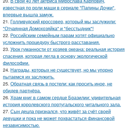
20.
В свои 40 лет актриса Мирослава Карпович,
известная по роли маши в сериале "Папины Дочки",
впервые вышла замуж.
21.
Голливудский кроссовер, который мы заслужили:
"Отчаянная Домохозяйка" и "бесстыдник"!
22.
Российским семейным парам хотят официально
усложнить процедуру быстрого расставания.
23.
Урок гуманности от хозяев океана: реальная история
спасения, которая легла в основу экологической
философии.
24.
Награды, которых не существует, но мы упорно
пытаемся их заслужить.
25.
Обратная связь в постели: как просить иное, не
обидев партнёра.
26.
Храм книг в самом сердце Бразилии: удивительная
история королевского португальского читального зала.
27.
Сын децла признался, что живёт за счёт своей
девушки и пока не может похвастаться финансовой
независимостью.