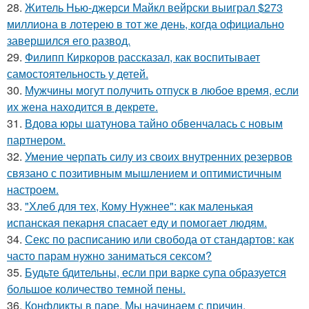
28.
Житель Нью-джерси Майкл вейрски выиграл $273
миллиона в лотерею в тот же день, когда официально
завершился его развод.
29.
Филипп Киркоров рассказал, как воспитывает
самостоятельность у детей.
30.
Мужчины могут получить отпуск в любое время, если
их жена находится в декрете.
31.
Вдова юры шатунова тайно обвенчалась с новым
партнером.
32.
Умение черпать силу из своих внутренних резервов
связано с позитивным мышлением и оптимистичным
настроем.
33.
"Хлеб для тех, Кому Нужнее": как маленькая
испанская пекарня спасает еду и помогает людям.
34.
Секс по расписанию или свобода от стандартов: как
часто парам нужно заниматься сексом?
35.
Будьте бдительны, если при варке супа образуется
большое количество темной пены.
36.
Конфликты в паре. Мы начинаем с причин.