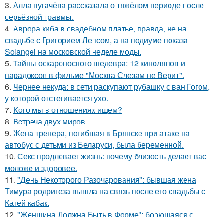
3.
Алла пугачёва рассказала о тяжёлом периоде после
серьёзной травмы.
4.
Аврора киба в свадебном платье, правда, не на
свадьбе с Григорием Лепсом, а на подиуме показа
Solangel на московской неделе моды.
5.
Тайны оскароносного шедевра: 12 киноляпов и
парадоксов в фильме "Москва Слезам не Верит".
6.
Чернее некуда: в сети раскупают рубашку с ван Гогом,
у которой отстегивается ухо.
7.
Koго мы в отношениях ищем?
8.
Bcтреча двух миров.
9.
Жена тренера, погибшая в Брянске при атаке на
автобус с детьми из Беларуси, была беременной.
10.
Секс продлевает жизнь: почему близость делает вас
моложе и здоровее.
11.
"День Некоторого Разочарования": бывшая жена
Тимура родригеза вышла на связь после его свадьбы с
Катей кабак.
12.
"Женщина Должна Быть в Форме": борющаяся с