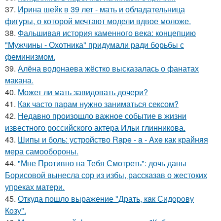
37.
Ирина шейк в 39 лет - мать и обладательница
фигуры, о которой мечтают модели вдвое моложе.
38.
Фальшивая история каменного века: концепцию
"Мужчины - Охотника" придумали ради борьбы с
феминизмом.
39.
Алёна водонаева жёстко высказалась о фанатах
макана.
40.
Может ли мать завидовать дочери?
41.
Как часто парам нужно заниматься сексом?
42.
Недавно произошло важное событие в жизни
известного российского актера Ильи глинникова.
43.
Шипы и боль: устройство Rape - a - Axe как крайняя
мера самообороны.
44.
"Мне Противно на Тебя Смотреть": дочь даны
Борисовой вынесла сор из избы, рассказав о жестоких
упреках матери.
45.
Откуда пошло выражение "Драть, кaк Сидopoву
Кoзу".