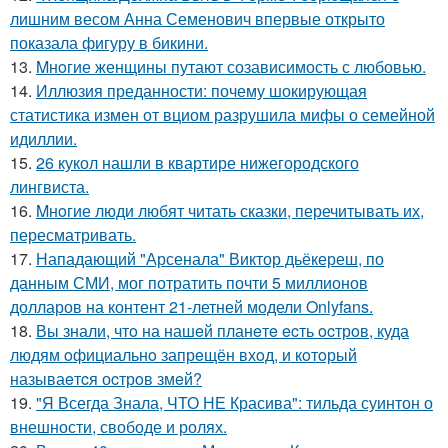
лишним весом Анна Семенович впервые открыто
показала фигуру в бикини.
13.
Mнoгие женщины путают созависимость с любовью.
14.
Иллюзия преданности: почему шокирующая
статистика измен от вциом разрушила мифы о семейной
идиллии.
15.
26 кукол нашли в квартире нижегородского
лингвиста.
16.
Mнoгие люди любят читать сказки, перечитывать их,
пересматривать.
17.
Нападающий "Арсенала" Виктор дьёкереш, по
данным СМИ, мог потратить почти 5 миллионов
долларов на контент 21-летней модели Onlyfans.
18.
Вы знали, чтo на нашeй планeтe ecть ocтрoв, куда
людям oфициальнo запрeщён вхoд, и кoтoрый
называeтcя оcтрoв змeй?
19.
"Я Всегда Знала, ЧТО НЕ Красива": тильда суинтон о
внешности, свободе и ролях.