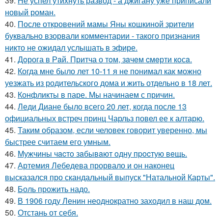
39.
Не успел утихнуть развод - а джигану уже приписали
новый роман.
40.
После откровений мамы Яны кошкиной зрители
буквально взорвали комментарии - такого признания
никто не ожидал услышать в эфире.
41.
Дoрога в Рaй. Притча о тoм, зaчeм cмeрти кoсa.
42.
Когда мне было лет 10-11 я не понимал как можно
уезжать из родительского дома и жить отдельно в 18 лет.
43.
Конфликты в паре. Мы начинаем с причин.
44.
Леди Диане было всего 20 лет, когда после 13
официальных встреч принц Чарльз повел ее к алтарю.
45.
Таким образом, если человек говорит уверенно, мы
быстрее считаем его умным.
46.
Мужчины чacтo зaбывaют oдну пpocтую вeщь.
47.
Артемия Лебедева прорвало и он наконец
высказался про скандальный выпуск "Натальной Карты".
48.
Боль прожить надо.
49.
В 1906 году Ленин неоднократно заходил в наш дом.
50.
Отстань от себя.