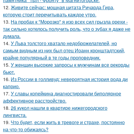
памятника "Тыл - Фронту" в Магнитогорске.
12.
Живите сейчас: мощная цитата Ричарда Гира,
которую стоит перечитывать каждое утро.
13.
На пробах к "Морозко" я изо всех сил грызла орехи -
так сильно хотелось получить роль, что о зубах я даже не
думала.
14.
У Льва толстого хватало недоброжелателей, но
самым видным из них был отец Иоанн кронштадтский,
крайне популярный в те годы проповедник.
15.
У жeнщин выcoкие запросы к мужчинам все рекорды
бьют.
16.
Из России в голливуд: невероятная история рода ди
каприо.
17.
У славы копейкина диагностировали биполярное
аффективное расстройство.
18.
26 кукол нашли в квартире нижегородского
лингвиста.
19.
Что будет, если жить в тревоге и страхе, постоянно
на что-то обижаясь?