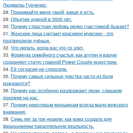
Людмилы Гурченко.
28.
Принимайте меня такой, какая я есть.
29.
Объятие длиной в 3000 лет.
30.
Почему страстная любовь редко счастливой бывает?
31.
Женские лица считают красивее мужских - это
подтвердили учёные.
32.
Что делать, когда вас что-то злит.
33.
Формула семейного счастья: как агутин и варум
сохраняют статус главной Power Couple индустрии.
34.
Её согласия не спросили.
35.
Почему самые сильные чувства часто из боли
рождаются?
36.
Почему нас особенно раздражают люди, слишком
похожие на нас.
37.
Почему некоторым женщинам всегда мало мужского
внимания.
38.
Семь лет за три недели: как кома создала для
француженки параллельную реальность.