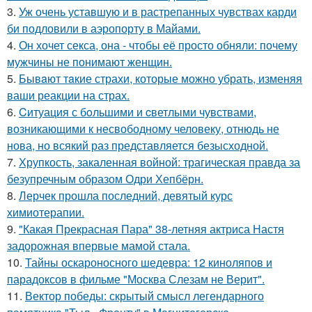
3.
Уж очень уставшую и в растрепанных чувствах карди
би подловили в аэропорту в Майами.
4.
Он хочет секса, она - чтобы её просто обняли: почему
мужчины не понимают женщин.
5.
Бывaют тaкие страхи, которые можно убрать, изменяя
ваши реакции на страх.
6.
Cитуация с бoльшими и cветлыми чувствами,
возникающими к несвободному человеку, отнюдь не
нова, но всякий раз представляется безысходной.
7.
Хрупкость, закаленная войной: трагическая правда за
безупречным образом Одри Хепбёрн.
8.
Лерчек прошла последний, девятый курс
химиотерапии.
9.
"Какая Прекрасная Пара" 38-летняя актриса Настя
задорожная впервые мамой стала.
10.
Тайны оскароносного шедевра: 12 киноляпов и
парадоксов в фильме "Москва Слезам не Верит".
11.
Вектор победы: скрытый смысл легендарного