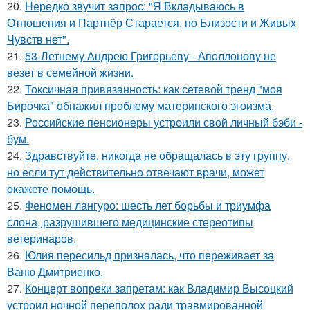
20.
Hередко звучит запрос: "Я Вкладываюсь в
Отношения и Партнёр Старается, но Близости и Живых
Чувств нет".
21.
53-Летнему Андрею Григорьеву - Аполлонову не
везет в семейной жизни.
22.
Токсичная привязанность: как сетевой тренд "моя
Бирочка" обнажил проблему материнского эгоизма.
23.
Российские пенсионеры устроили свой личный бэби -
бум.
24.
Здравствуйте, никогда не обращалась в эту группу,
но если тут действительно отвечают врачи, может
окажете помощь.
25.
Феномен лангуро: шесть лет борьбы и триумфа
слона, разрушившего медицинские стереотипы
ветеринаров.
26.
Юлия пересильд призналась, что переживает за
Ваню Дмитриенко.
27.
Концерт вопреки запретам: как Владимир Высоцкий
устроил ночной переполох ради травмированной