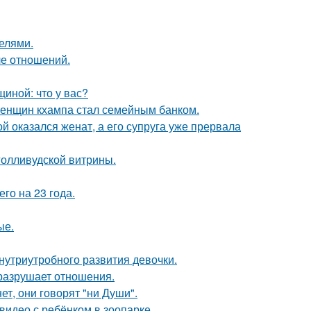
делями.
ле отношений.
иной: что у вас?
женщин кхампа стал семейным банком.
 оказался женат, а его супруга уже прервала
голливудской витрины.
го на 23 года.
ые.
нутриутробного развития девочки.
й разрушает отношения.
ет, они говорят "ни Души".
 видео с ребёнком в зоопарке.