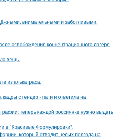
адёжными, внимательными и заботливыми.
осле освобождения концентрационного лагеря
ую вещь.
ге из алькатраса.
.
кадры с гендер - пати и ответила на
ографии: теперь каждой россиянке нужно выдать
ии в "Красивые Формулировки".
форнии, который отводит целых полгода на