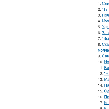
1.
Сли
2.
"Ты
3.
Поч
4.
Муж
5.
Уди
6.
Зав
7.
"Вс
8.
Ска
молча
9.
Сан
10.
Их
11.
Ви
12.
"Н
13.
Ма
14.
Ha
15.
Од
16.
По
17.
Ко
18.
Ка