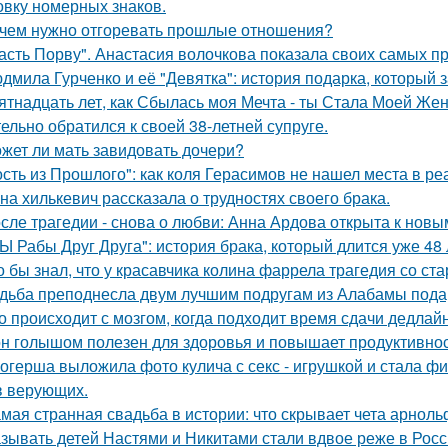
овку номерных знаков.
чем нужно отгоревать прошлые отношения?
асть Порву". Анастасия волочкова показала своих самых п
дмила Гурченко и её "Девятка": история подарка, который 
ятнадцать лет, как Сбылась моя Мечта - ты Стала Моей Жен
тельно обратился к своей 38-летней супруге.
жет ли мать завидовать дочери?
ость из Прошлого": как коля Герасимов не нашел места в ре
на хилькевич рассказала о трудностях своего брака.
сле трагедии - снова о любви: Анна Ардова открыта к нов
Ы Рабы Друг Друга": история брака, который длится уже 48 
о бы знал, что у красавчика колина фаррела трагедия со 
дьба преподнесла двум лучшим подругам из Алабамы подаро
о происходит с мозгом, когда подходит время сдачи дедлай
н голышом полезен для здоровья и повышает продуктивнос
огерша выложила фото кулича с секс - игрушкой и стала фи
в верующих.
мая странная свадьба в истории: что скрывает чета арнол
зывать детей Настями и Никитами стали вдвое реже в Росс