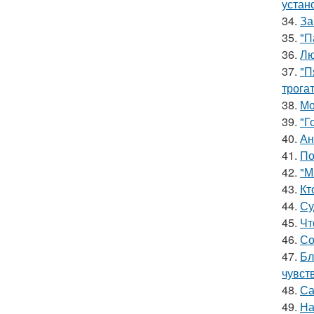
устан
34.
За
35.
"П
36.
Лю
37.
"П
трога
38.
Мо
39.
"Г
40.
Ан
41.
По
42.
"М
43.
Кт
44.
Су
45.
Чт
46.
Со
47.
Бл
чувст
48.
Са
49.
На