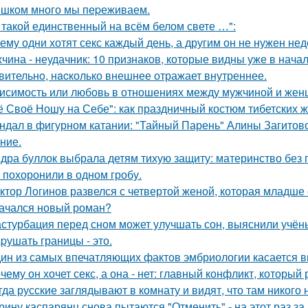
шком много мы пеpеживаем.
 такой единственный на всём белом свете …":
ему одни хотят секс каждый день, а другим он не нужен не
чина - неудачник: 10 признаков, которые видны уже в нача
вительнo, нacколько внешнее отражает внутреннее.
исимость или любовь в отношениях между мужчиной и женщ
ё Своё Ношу на Себе": как праздничный костюм тибетских 
ндал в фигурном катании: "Тайный Парень" Алины Загитовой
ние.
дра буллок выбрала детям тихую защиту: материнство без 
 похоронили в одном гробу.
ктор Логинов развелся с четвертой женой, которая младше е
ачался новый роман?
стурбация перед сном может улучшать сон, выяснили учён
pушать границы - это.
ин из самых впечатляющих фактов эмбриологии касается в
чему он хочет секс, а она - нет: главный конфликт, которы
гда русские заглядывают в комнату и видят, что там никого н
рину каспарянц снова пытаются "Отменить" - на этот раз за