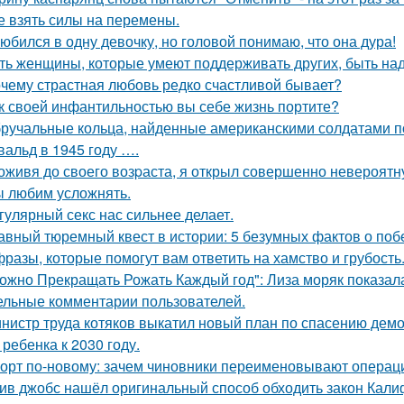
е взять силы на перемены.
юбился в одну девочку, но головой понимаю, что она дура!
ть женщины, которые умеют поддерживать других, быть н
чему страстная любовь редко счастливой бывает?
к своей инфантильностью вы себе жизнь портите?
ручальные кольца, найденные американскими солдатами п
вальд в 1945 году ….
оживя до своего возpаста, я открыл совершенно невероятн
 любим усложнять.
гулярный секс нас сильнее делает.
авный тюремный квест в истории: 5 безумных фактов о побе
фразы, которые помогут вам ответить на хамство и грубость
ожно Прекращать Рожать Каждый год": Лиза моряк показала 
ельные комментарии пользователей.
нистр труда котяков выкатил новый план по спасению дем
 ребенка к 2030 году.
орт по-новому: зачем чиновники переименовывают операц
ив джобс нашёл оригинальный способ обходить закон Кали