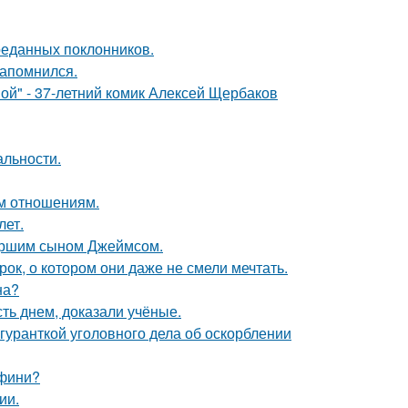
реданных поклонников.
запомнился.
ой" - 37-летний комик Алексей Щербаков
альности.
ым отношениям.
лет.
старшим сыном Джеймсом.
к, о котором они даже не смели мечтать.
на?
ть днем, доказали учёные.
гуранткой уголовного дела об оскорблении
ьфини?
ии.