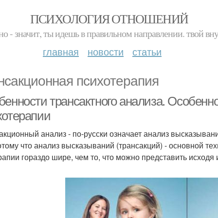
ПСИХОЛОГИЯ ОТНОШЕНИЙ
но - значит, ты идешь в правильном направлении. твой вн
главная
новости
статьи
нсакционная психотерапия
бенности трансактного анализа. Особенн
хотерапии
акционный анализ - по-русски означает анализ высказыван
потому что анализ высказываний (трансакций) - основной те
рапии гораздо шире, чем то, что можно представить исходя 