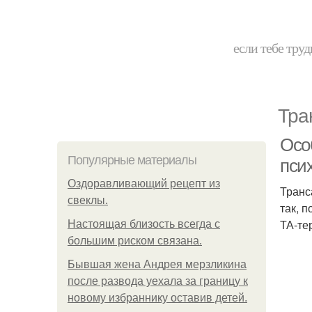
если тебе труд
Тра
Осо
Популярные материалы
пси
Оздоравливающий рецепт из
Транс
свеклы.
так, 
ТА-те
Hacтоящая близость всегда с
большим риском связана.
Бывшая жена Андрея мерзликина
после развода уехала за границу к
новому избраннику оставив детей.