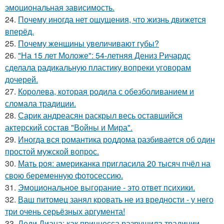
эмоциональная зависимость.
24.
Почему иногда нет ощущения, что жизнь движется
вперёд.
25.
Почему женщины увеличивают губы?
26.
"На 15 лет Моложе": 54-летняя Дениз Ричардс
сделала радикальную пластику вопреки уговорам
дочерей.
27.
Королева, которая родила с обезболиванием и
сломала традиции.
28.
Сарик андреасян раскрыл весь оставшийся
актерский состав "Войны и Мира".
29.
Иногда вся романтика роддома разбивается об один
простой мужской вопрос.
30.
Мать роя: американка пригласила 20 тысяч пчёл на
свою беременную фотосессию.
31.
Эмоциональное выгорание - это ответ психики.
32.
Ваш питомец занял кровать не из вредности - у него
три очень серьёзных аргумента!
33.
Леди Диана: как принцесса разрушила традиции