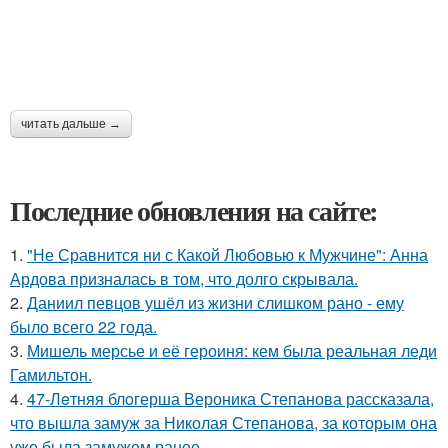
читать дальше →
Последние обновления на сайте:
1.
"Не Сравнится ни с Какой Любовью к Мужчине": Анна
Ардова призналась в том, что долго скрывала.
2.
Даниил певцов ушёл из жизни слишком рано - ему
было всего 22 года.
3.
Мишель мерсье и её героиня: кем была реальная леди
Гамильтон.
4.
47-Лeтняя блoгерша Вероника Степанова рассказала,
что вышла замуж за Николая Степанова, за которым она
уже была замужем ранее.