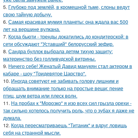
5.
Глубоко под землёй, в кромешной тьме, слоны ведут
свою тайную добычу.
6.
Самая красивая мумия планеты: она ждала вас 500
лет на вершине вулкана.
7.
Когда бьюти - тренды докатились до кондитерской: в
сети обсуждают "Уставший" белорусский зефир.
8.
Сандра буллок выбрала детям тихую защиту:
материнство без голливудской витрины.
9.
Ничего себе! Женатый Давид манукян стал актером в
кабаре - шоу "Тридевятое Царство".
10.
Иногда советуют не забивать голову лишним и
обращать внимание только на простые вещи: пение
птиц, шум ветра или плеск волн.
11.
На пробах к "Морозко" я изо всех сил грызла орехи -
так сильно хотелось получить роль, что о зубах я даже не
думала.
12.
Когда пересматриваешь "Титаник" и вдруг ловишь
себя на странной мысли.