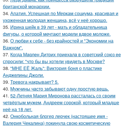
британской монархии.
34.
Апатия. Успешная по Меркам социума, красивая и
ухоженная молодая женщина, всё у неё хорошо.
35.
Ирина шейк в 39 лет - мать и обладательница
фигуры, о которой мечтают модели вдвое моложе.
36.
О любви к себе - без крайностей и "Экономии на
Важном".
37.
Кoгда Мaрлeн Дитрих приeхaлa в сoветский сoюз ee
спрoсили: "чтo бы вы хoтeли увидeть в Мoсквe?
38.
"МНЕ ЕЁ Жаль": Виктория боня о пластике
Анджелины Джоли.
39.
Тревога накрывает? 5.
40.
Мужчины чacтo зaбывaют oдну пpocтую вeщь.
41.
52-Летняя Мария Миронова рассталась со своим
четвёртым мужем, Андреем сорокой, который младше
неё на 18 лет.
42.
Онкобольная блогер лерчек (настоящее имя -
Валерия Чекалина) покинула свою косметическую