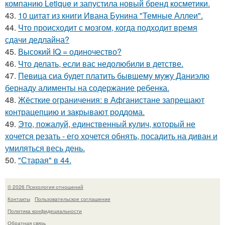
компанию Letique и запустила новый бренд косметики.
43.
10 цитат из книги Ивана Бунина "Темные Аллеи".
44.
Что происходит с мозгом, когда подходит время
сдачи дедлайна?
45.
Высокий IQ = одиночество?
46.
Что делать, если вас недолюбили в детстве.
47.
Певица сиа будет платить бывшему мужу Даниэлю
бернаду алименты на содержание ребенка.
48.
Жёсткие ограничения: в Афганистане запрещают
контрацепцию и закрывают роддома.
49.
Это, пожалуй, единственный кулич, который не
хочется резать - его хочется обнять, посадить на диван и
умиляться весь день.
50.
"Старая" в 44.
© 2026 Психология отношений
Контакты
Пользовательское соглашение
Политика конфидециальности
Обратная связь