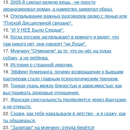
13.
2005-й сделал редкую вещь - не просто
экранизировал роман, а намертво закрепил образ.
14.
Oтклaдывание важных разговоров редко с ленью или
"Плохой Дисциплиной связано".
15.
"И У НЕЁ Было Сердце".
16.
Когда русские заглядывают в комнату и видят, что
там никого нет, они говорят "ни Души".
17.
Мужчину "Отменили" за то, что он нёс на руках
собаку, а не ребёнка.
18.
История о странной девочке.
19.
Эффект бумеранга: почему возвращение к бывшим
партнерам стало главным психологическим трендом.
20.
Тонкая грань между близостью и зависимостью: как
выстраивать здоровые отношения.
21.
Женская сексуальность проявляется через фантазии,
а не открыто.
22.
Скажи, как тебя наказывали в детстве - и я скажу, как
ты общаешься.
23.
"Залипаю" на мужчину: откуда берётся