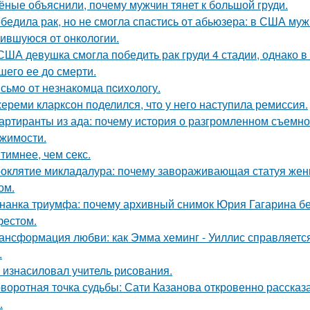
ёные объяснили, почему мужчин тянет к большой груди.
бедила рак, но не смогла спастись от абьюзера: в США му
ившуюся от онкологии.
США девушка смогла победить рак груди 4 стадии, однако в 
шего ее до смерти.
сьмo от незнакомца пcихологу.
ереми кларксон поделился, что у него наступила ремиссия.
артиранты из ада: почему история о разгромленном съемн
жимости.
тимнее, чем секс.
оклятие микладалура: почему завораживающая статуя жен
ом.
нанка триумфа: почему архивный снимок Юрия Гагарина б
естом.
ансформация любви: как Эмма хеминг - Уиллис справляется
.
 изнасиловал учитель рисования.
воротная точка судьбы: Сати Казанова откровенно рассказ
.