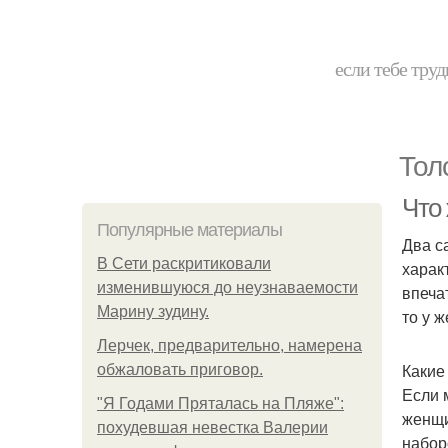
если тебе труд
Тол
Что
Популярные материалы
Два с
В Сети раскритиковали
харак
изменившуюся до неузнаваемости
впеча
Марину зудину.
то у 
Лерчек, предварительно, намерена
Какие
обжаловать приговор.
Если 
"Я Годами Пряталась на Пляже":
женщи
похудевшая невестка Валерии
набор