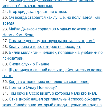
мешают быть счастливыми.
24.
Егор крид стал крёстным отцом.
25.
Он всегда старается как лучше, но получается, как
всегда.
26.
Майкл Джексон сорвал 30 модных показов ради
Наоми Кэмпбелл.
27.
Помните девочку, которую разрезало катером?
28.
Киану ривз и горе, которое не проходит.
29.
Билли миллиган - чeловек, попавший в учебники по
психиатрии.
30.
Снова слухи о Рианне!
31.
Щитовидка и лишний вес: что действительно важно
знать.
32.
Когда в отношениях появляются сравнения.
33.
Помните Ольгу Понизову?
34.
Том Круз в Ссср: визит, о котором мало кто знал.
35.
Стив джобс нашёл оригинальный способ обходить
закон Калифорнии, который отводит целых полгода на