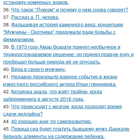
установку номерных знаков.
36.
Что такое "Лукизм" и почему о нем снова говорят?
37.
Рассказ а. П. чехова.
38.
Фальшивая история каменного века: концепцию
"Мужчины - Охотника" придумали ради борьбы с
феминизмом.
39.
В 1973 году Амар бхарати принял необычное и
трудноосознаваемое решение: он поднял правую руку и
пообещал больше никогда её не опускать.
40.
Вера в своего мужчину.
41.
Недавно произошло важное событие в жизни
известного российского актера Ильи глинникова.
42.
Китаянка знала, что ждёт тройню, когда
забеременела в августе 2016 года.
43.
Что происходит с мозгом, когда подходит время
сдачи дедлайна?
44.
40 хороших книг по саморазвитию.
45.
Певица сиа будет платить бывшему мужу Даниэлю
бернаду алименты на содержание ребенка.