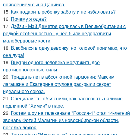
появлением сына Даниила.
15.
Как подapить ребенку заботу и не избаловать?
16.
Почему я одна?
17.
Дэйзи - Мэй Деметре родилась в Великобритании с
редкой особенностью - у неё были недоразвиты
малоберцовые кости.
18.
Влюбился в одну девочку, но головой понимаю, что
она дура!
19.
Внутри одного человека могут жить две
противоположные силы.
20.
Тридцать лет в абсолютной гармонии: Максим
лагашкин и Екатерина стулова раскрыли секрет
идеального союза.
21.
Специалисты объяснили, как распознать наличие
подлинной "Химии" в паре.
22.
Гостем шоу на телеканале "Россия-1" стал 14-летний
звонарь Фотий Малыгин из новосибирской области,
посёлка ложок.
23.
Три мифа о "Идеальных" отношениях, которые