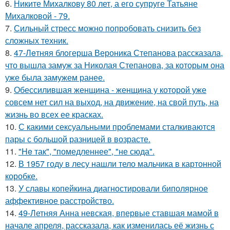
6.
Никите Михалкову 80 лет, а его супруге Татьяне
Михалковой - 79.
7.
Сильный стресс можно попробовать снизить без
сложных техник.
8.
47-Лeтняя блoгерша Вероника Степанова рассказала,
что вышла замуж за Николая Степанова, за которым она
уже была замужем ранее.
9.
Обессилившая женщина - женщина у которой уже
совсем нет сил на выход, на движение, на свой путь, на
жизнь во всех ее красках.
10.
С какими сексуальными проблемами сталкиваются
пары с большой разницей в возрасте.
11.
"He так", "помедленнее", "не сюда".
12.
В 1957 году в лесу нашли тело мальчика в картонной
коробке.
13.
У славы копейкина диагностировали биполярное
аффективное расстройство.
14.
49-Летняя Анна невская, впервые ставшая мамой в
начале апреля, рассказала, как изменилась её жизнь с