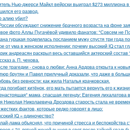
тель Нью-джерси Майкл вейрски выиграл $273 миллиона в л
шился его развод.
о алию убил?
России обсуждают снижение брачного возраста на фоне за
вое фото Аллы Пугачёвой удивило фанатов: "Совсем не По
ана гурцкая поделилась посланием мужу спустя три года по
ре от ума в женском исполнении: почему высокий IQ стал г
рик андреасян раскрыл весь оставшийся актерский состав 
ссказ а. П. чехова.
сле трагедии - снова о любви: Анна Ардова открыта к нов
пюр брутян и Павел прилучный доказали, что даже в больш
бовь без ревности: как жила Наталья крачковская.
гда погибает китёнок, его мать пытается вернуть его к жизни
енастоящая" мама, спасшая легенду: Евгения лихалатова 
я Николая Николаевича Дроздова старость стала не време
 жестких фактов, которые редко говорят в лицо:
сокий IQ = одиночество?
лай-лама объяснял, что причиной стресса и беспокойства 
роев с 21-летней женой вышел в свет после тайной свадьб