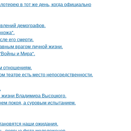
отерею в тот же день, когда официально
явлений демографов.
хожа".
сле его смерти.
лавным врагом личной жизни.
"Войны и Мира".
ым отношениям.
ом театре есть место непосредственности.
.
в жизни Владимира Высоцкого.
нем покоя, а суровым испытанием.
становятся наши ожидания.
ы - первые фото молодоженов.