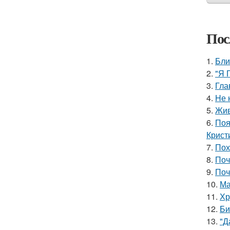
Пос
1.
Бли
2.
"Я 
3.
Гла
4.
Hе 
5.
Жив
6.
Поя
Крист
7.
Пох
8.
Поч
9.
Поч
10.
Ма
11.
Хр
12.
Би
13.
"Д