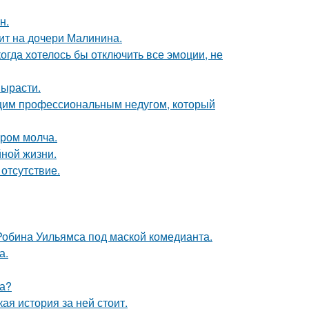
н.
мит на дочери Малинина.
когда хотелось бы отключить все эмоции, не
вырасти.
ющим профессиональным недугом, который
ором молча.
йной жизни.
отсутствие.
 Робина Уильямса под маской комедианта.
а.
ра?
кая история за ней стоит.