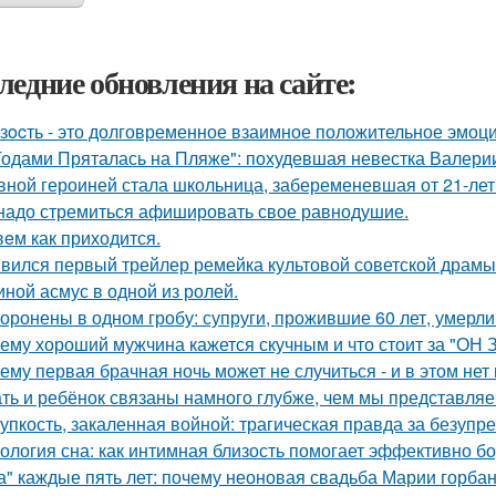
ледние обновления на сайте:
зocть - это долговременное взаимное положительное эмоц
Годами Пряталась на Пляже": похудевшая невестка Валерии
вной героиней стала школьница, забеременевшая от 21-лет
надо стремиться афишировать свое равнодушие.
eм как приходится.
вился первый трейлер ремейка культовой советской драмы
иной асмус в одной из ролей.
оронены в одном гробу: супруги, прожившие 60 лет, умерли 
ему хороший мужчина кажется скучным и что стоит за "ОН 
ему первая брачная ночь может не случиться - и в этом нет
ть и ребёнок связаны намного глубже, чем мы представляе
упкость, закаленная войной: трагическая правда за безуп
ология сна: как интимная близость помогает эффективно бо
а" каждые пять лет: почему неоновая свадьба Марии горбань