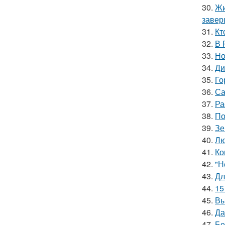
30.
Жи
завер
31.
Кт
32.
В 
33.
Но
34.
Ди
35.
Го
36.
Са
37.
Ра
38.
По
39.
Зе
40.
Лю
41.
Ко
42.
"Н
43.
Дл
44.
15
45.
Вы
46.
Да
47.
Бе