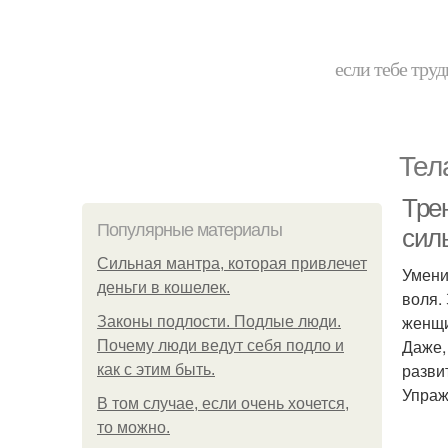
если тебе труд
Тел
Тре
Популярные материалы
сил
Сильная мантра, которая привлечет
Умени
деньги в кошелек.
воля.
женщи
Законы подлости. Подлые люди.
Даже,
Почему люди ведут себя подло и
разви
как с этим быть.
Упраж
В том случае, если очень хочется,
то можно.