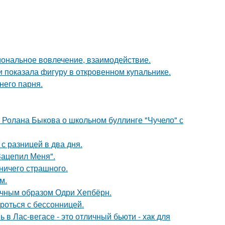
иональное вовлечение, взаимодействие.
 показала фигуру в откровенном купальнике.
него парня.
 Ролана Быкова о школьном буллинге "Чучело" с
с разницей в два дня.
Зацепил Меня".
 ничего страшного.
м.
речным образом Одри Хепбёрн.
роться с бессонницей.
 в Лас-вегасе - это отличный бьюти - хак для