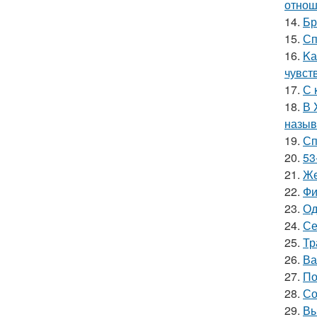
отнош
14.
Бр
15.
Сп
16.
Kа
чувст
17.
С 
18.
В 
назыв
19.
Сп
20.
53
21.
Же
22.
Фи
23.
Од
24.
Се
25.
Тр
26.
Ва
27.
По
28.
Со
29.
Вы