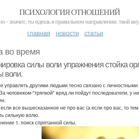
ПСИХОЛОГИЯ ОТНОШЕНИЙ
но - значит, ты идешь в правильном направлении. твой вн
главная
новости
статьи
а во время
нировка силы воли упражнения стойка ор
ы воли.
е управлять другими людьми тесно связано с личностными 
 За человеком-"тряпкой" вряд ли пойдут последователи, у ни
н.
 если все вышесказанное не про вас (а если про вас, то т
ть сильную волю.
нение 1. поиск спрятанной силы.