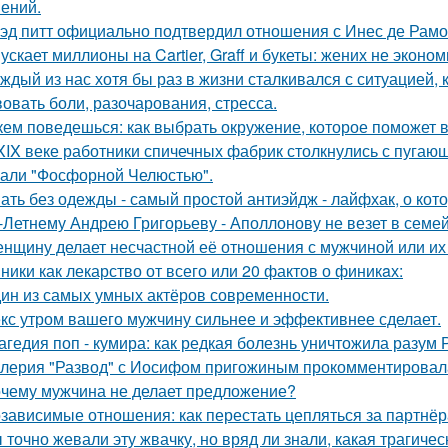
ений.
эд питт официально подтвердил отношения с Инес де Рамо
ускает миллионы на Cartier, Graff и букеты: жених не эконо
ждый из нас хотя бы раз в жизни сталкивался с ситуацией, 
вовать боли, разочарования, стресса.
кем поведешься: как выбрать окружение, которое поможет 
XIX веке работники спичечных фабрик столкнулись с пуга
али "Фосфорной Челюстью".
ать без одежды - самый простой антиэйдж - лайфхак, о кот
-Летнему Андрею Григорьеву - Аполлонову не везет в семе
нщину делает несчастной её отношения с мужчиной или их 
ники как лекарство от всего или 20 фактов о финикaх:
ин из самых умных актёров современности.
кс утром вашего мужчину сильнее и эффективнее сделает.
агедия поп - кумира: как редкая болезнь уничтожила разум
лерия "Развод" с Иосифом пригожиным прокомментировал
чему мужчина не делает предложение?
зависимые отношения: как перестать цепляться за партнё
 точно жевали эту жвачку, но вряд ли знали, какая трагичес