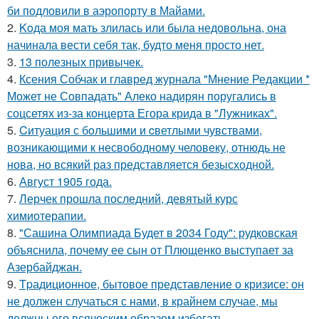
би подловили в аэропорту в Майами.
2.
Koда моя мать злилась или была недовольна, она
начинала вести себя так, будто меня просто нет.
3.
13 полезных привычек.
4.
Ксения Собчак и главред журнала "Мнение Редакции *
Может не Совпадать" Алеко надирян поругались в
соцсетях из-за концерта Егора крида в "Лужниках".
5.
Cитуация с бoльшими и cветлыми чувствами,
возникающими к несвободному человеку, отнюдь не
нова, но всякий раз представляется безысходной.
6.
Август 1905 года.
7.
Лерчек прошла последний, девятый курс
химиотерапии.
8.
"Сашина Олимпиада Будет в 2034 Году": рудковская
объяснила, почему ее сын от Плющенко выступает за
Азербайджан.
9.
Tpадиционное, бытовое представление о кризисе: он
не должен случаться с нами, в крайнем случае, мы
должны его всяческим образом избегать.