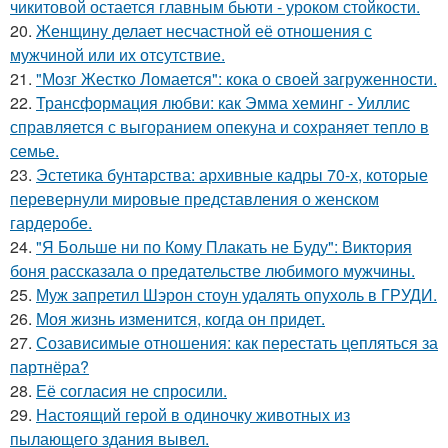
чикитовой остается главным бьюти - уроком стойкости.
20.
Женщину делает несчастной её отношения с
мужчиной или их отсутствие.
21.
"Мозг Жестко Ломается": кока о своей загруженности.
22.
Трансформация любви: как Эмма хеминг - Уиллис
справляется с выгоранием опекуна и сохраняет тепло в
семье.
23.
Эстетика бунтарства: архивные кадры 70-х, которые
перевернули мировые представления о женском
гардеробе.
24.
"Я Больше ни по Кому Плакать не Буду": Виктория
боня рассказала о предательстве любимого мужчины.
25.
Муж запретил Шэрон стоун удалять опухоль в ГРУДИ.
26.
Моя жизнь изменится, когда он придет.
27.
Созависимые отношения: как перестать цепляться за
партнёра?
28.
Её согласия не спросили.
29.
Настоящий герой в одиночку животных из
пылающего здания вывел.