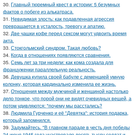
30.
Главный тюремный квест в истории: 5 безумных
фактов о побеге из алькатраса.
31.
Невидимая злость: как подавленная агрессия
превращается в усталость, тревогу и апатию.
32.
Две чашки кофе перед сексом могут удвоить время
акта.
33.
Стокгольмский синдром. Такая любовь?
34.
Когда в отношениях появляются сравнения.
35.
Семь лет за три недели: как кома создала для
француженки параллельную реальность.
36.
Девушка купила своей бабуле с деменцией умную
колонку, которая кардинально изменила ее жизнь.
37.
Отношения между мужчиной и женщиной настолько
дело тонкое, что порой они не видят очевидных вещей, а
потом удивляются: "почему мы расстались?
38.
Людмила Гурченко и её "Девятка": история подарка,
который запомнился.
39.
Задумайтесь. "В главном параде в честь дня победы
24 июня 1945 года участвовало десять тысяч солдат и