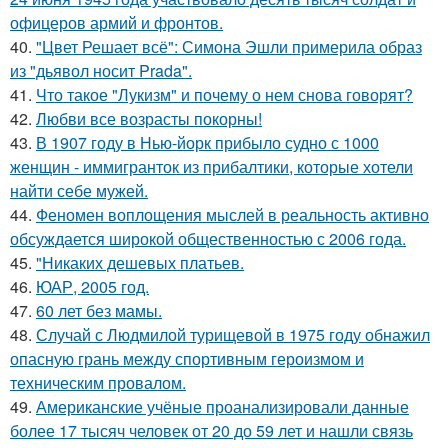
офицеров армий и фронтов.
40.
"Цвет Решает всё": Симона Эшли примерила образ
из "дьявол носит Prada".
41.
Что такое "Лукизм" и почему о нем снова говорят?
42.
Любви все возрасты покорны!
43.
В 1907 году в Нью-йорк прибыло судно с 1000
женщин - иммигранток из прибалтики, которые хотели
найти себе мужей.
44.
Феномен воплощения мыслей в реальность активно
обсуждается широкой общественностью с 2006 года.
45.
"Никаких дешевых платьев.
46.
ЮАР, 2005 год.
47.
60 лет без мамы.
48.
Случай с Людмилой турищевой в 1975 году обнажил
опасную грань между спортивным героизмом и
техническим провалом.
49.
Американские учёные проанализировали данные
более 17 тысяч человек от 20 до 59 лет и нашли связь