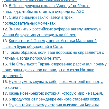
10.
В Пензе девушка взяла в "Аренду" ребёнка -
инвалида, чтобы не стоять в очереди на АЗС.
11.
Сила привычки заключается в трёх
последовательных моментах.
12.
Знаменитых российских руферов ангелу николау и
Ивана биркуса могут посадить на 20 лет!
13.
Копия тестя? Почему жених Устиньи Малининой
вызвал бурю обсуждений в Сети.
14.
Таким образом, если ваш порошок не справляется с
пятнами, тогда попробуйте этот.
15.
"Не Отмыться": Тарзан откровенно рассказал, почему
полстраны до сих пор ненавидит его из-за Наташи
королевой.
16.
Нужно уметь слушать себя, пока мозг ещё шепчет, а
не кричит.
17.
Казнь Розенбергов: история, которую мир не забыл.
18.
5 продуктов от преждевременного старения кожи.
19.
Чудо в тайге: почему история выживания Карины