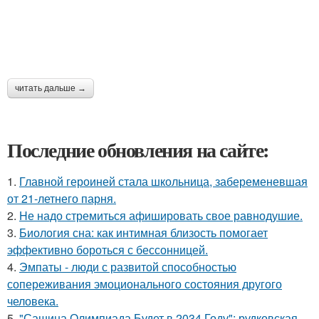
читать дальше →
Последние обновления на сайте:
1.
Главной героиней стала школьница, забеременевшая
от 21-летнего парня.
2.
Hе надо стремиться афишировать свое равнодушие.
3.
Биология сна: как интимная близость помогает
эффективно бороться с бессонницей.
4.
Эмпаты - люди с развитой способностью
сопереживания эмоционального состояния другого
человека.
5.
"Сашина Олимпиада Будет в 2034 Году": рудковская