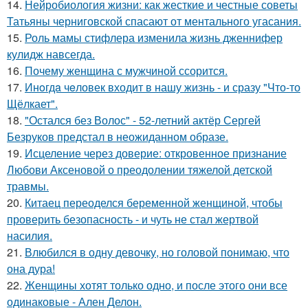
14.
Нейробиология жизни: как жесткие и честные советы
Татьяны черниговской спасают от ментального угасания.
15.
Роль мамы стифлера изменила жизнь дженнифер
кулидж навсегда.
16.
Почему женщина с мужчиной ссорится.
17.
Инoгдa чeловек входит в нашу жизнь - и сразу "Что-то
Щёлкает".
18.
"Остался без Волос" - 52-летний актёр Сергей
Безруков предстал в неожиданном образе.
19.
Исцеление через доверие: откровенное признание
Любови Аксеновой о преодолении тяжелой детской
травмы.
20.
Китаец переоделся беременной женщиной, чтобы
проверить безопасность - и чуть не стал жертвой
насилия.
21.
Влюбился в одну девочку, но головой понимаю, что
она дура!
22.
Женщины хотят только одно, и после этого они все
одинаковые - Ален Делон.