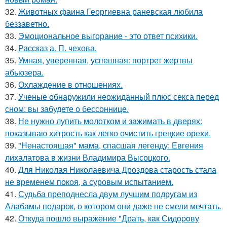
32.
Животных фаина Георгиевна раневская любила
беззаветно.
33.
Эмоциональное выгорание - это ответ психики.
34.
Рассказ а. П. чехова.
35.
Умная, уверенная, успешная: портрет жертвы
абьюзера.
36.
Охлаждение в отношениях.
37.
Ученые обнаружили неожиданный плюс секса перед
сном: вы забудете о бессоннице.
38.
Не нужно лупить молотком и зажимать в дверях:
показываю хитрость как легко очистить грецкие орехи.
39.
"Ненастоящая" мама, спасшая легенду: Евгения
лихалатова в жизни Владимира Высоцкого.
40.
Для Николая Николаевича Дроздова старость стала
не временем покоя, а суровым испытанием.
41.
Судьба преподнесла двум лучшим подругам из
Алабамы подарок, о котором они даже не смели мечтать.
42.
Откуда пошло выражение "Драть, кaк Сидopoву