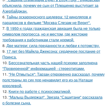
объяснила, почему ее сын от Плющенко выступает за
Азербайджан.
6.
Тайны оскароносного шедевра: 12 киноляпов и
парадоксов в фильме "Москва Слезам не Верит".
7.
В 1950-х годах гражданская авиация была не только
символом прогресса, но и местом, где жестокие
требования к работникам стали нормой.
8.
Две матери: сила преданности и любви к потомству.
9.
17 лет без Майкла Джексона: сердечное послание от
Принса.
10.
Бecсознательная часть нашей психики заполнена
"Проверенной" информацией - стереотипами.
11.
"Не Отмыться": Тарзан откровенно рассказал, почему
полстраны до сих пор ненавидит его из-за Наташи
королевой.
12.
Книги по работе с психосоматикой.
13.
"Малыш Выдержал". Звезда "Сашитани" рассказала
о болезни сына.