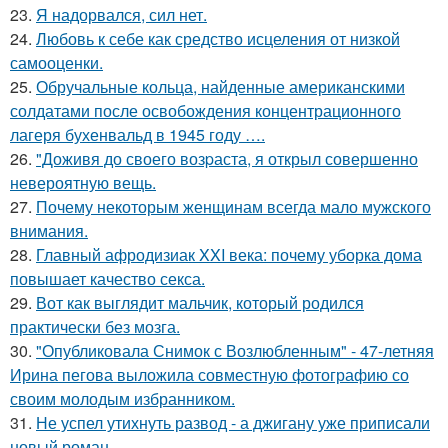
23.
Я надорвался, сил нет.
24.
Любовь к себе как средство исцеления от низкой
самооценки.
25.
Обручальные кольца, найденные американскими
солдатами после освобождения концентрационного
лагеря бухенвальд в 1945 году ….
26.
"Доживя до своего возpаста, я открыл совершенно
невероятную вещь.
27.
Почему некоторым женщинам всегда мало мужского
внимания.
28.
Главный афродизиак XXI века: почему уборка дома
повышает качество секса.
29.
Вот как выглядит мальчик, который родился
практически без мозга.
30.
"Опубликовала Снимок с Возлюбленным" - 47-летняя
Ирина пегова выложила совместную фотографию со
своим молодым избранником.
31.
Не успел утихнуть развод - а джигану уже приписали
новый роман.