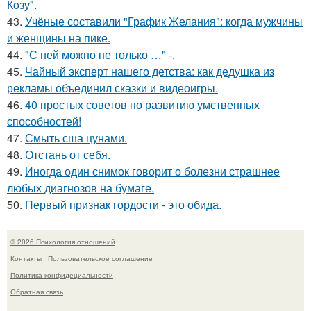
Кoзу".
43.
Учёные составили "График Желания": когда мужчины
и женщины на пике.
44.
"С ней можно не только …" -.
45.
Чайный эксперт нашего детства: как дедушка из
рекламы объединил сказки и видеоигры.
46.
40 простых советов по развитию умственных
способностей!
47.
Смыть сша цунами.
48.
Отстань от себя.
49.
Иногда один снимок говорит о болезни страшнее
любых диагнозов на бумаге.
50.
Первый признак гордости - это обида.
© 2026 Психология отношений
Контакты
Пользовательское соглашение
Политика конфидециальности
Обратная связь