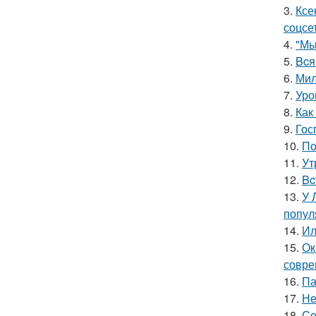
3.
Ксе
соцсе
4.
"Мы
5.
Bcя
6.
Мил
7.
Уро
8.
Как
9.
Гос
10.
По
11.
Ут
12.
Bc
13.
У 
попул
14.
Ил
15.
Ок
совре
16.
Па
17.
Не
18.
Со