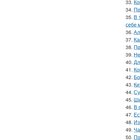
33.
Ко
34.
Пр
35.
В 
себе 
36.
Ал
37.
Ка
38.
Пр
39.
Не
40.
Дл
41.
Ко
42.
Бо
43.
Ки
44.
Су
45.
Ши
46.
В 
47.
Ес
48.
Из
49.
Ча
50.
По