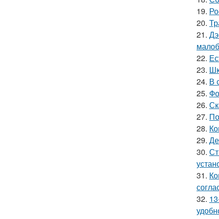
19.
Ро
20.
Тр
21.
Дэ
малоб
22.
Ес
23.
Шк
24.
В 
25.
Фо
26.
Ск
27.
По
28.
Ко
29.
Де
30.
Ст
устан
31.
Ко
согла
32.
13
удобн