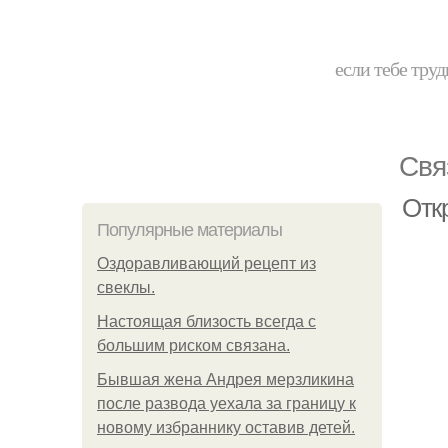
если тебе труд
Свя
Отк
Популярные материалы
Оздоравливающий рецепт из
свеклы.
Hacтоящая близость всегда с
большим риском связана.
Бывшая жена Андрея мерзликина
после развода уехала за границу к
новому избраннику оставив детей.