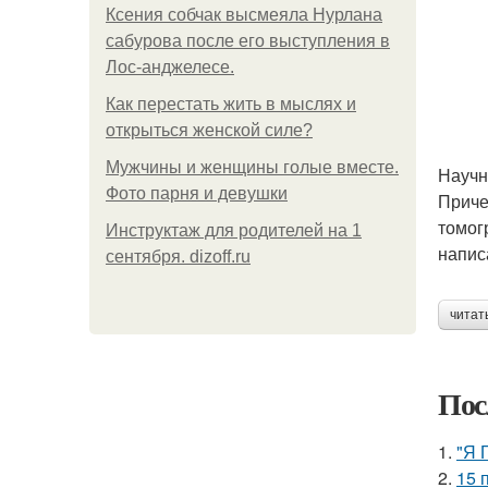
Ксения собчак высмеяла Нурлана
сабурова после его выступления в
Лос-анджелесе.
Как перестать жить в мыслях и
открыться женской силе?
Мужчины и женщины голые вместе.
Научн
Фото парня и девушки
Приче
томог
Инструктаж для родителей на 1
напис
сентября. dizoff.ru
читат
Пос
1.
"Я 
2.
15 