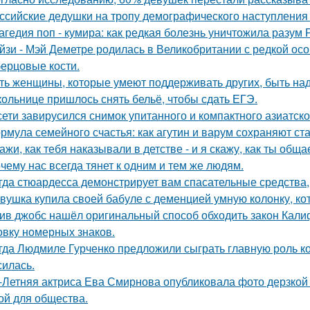
ссийские дедушки на тропу демографического наступления
агедия поп - кумира: как редкая болезнь уничтожила разум
йзи - Мэй Деметре родилась в Великобритании с редкой ос
ерцовые кости.
ть женщины, которые умеют поддерживать других, быть н
ольнице пришлось снять бельё, чтобы сдать ЕГЭ.
сети завирусился снимок упитанного и компактного азиатско
рмула семейного счастья: как агутин и варум сохраняют ст
ажи, как тебя наказывали в детстве - и я скажу, как ты общ
чему нас всегда тянет к одним и тем же людям.
гда стюардесса демонстрирует вам спасательные средства,
вушка купила своей бабуле с деменцией умную колонку, ко
ив джобс нашёл оригинальный способ обходить закон Кали
овку номерных знаков.
гда Людмиле Гурченко предложили сыграть главную роль ко
силась.
-Летняя актриса Ева Смирнова опубликовала фото дерзкой 
ой для общества.