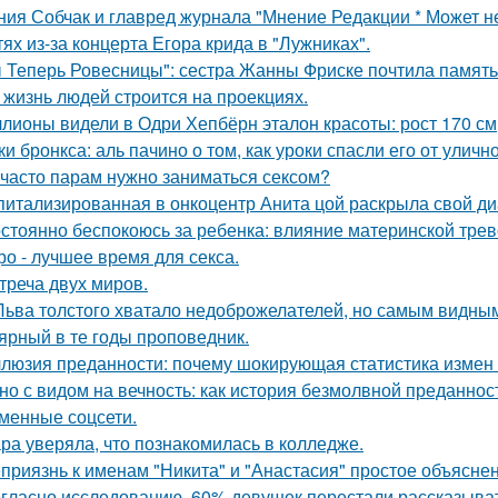
ния Собчак и главред журнала "Мнение Редакции * Может н
тях из-за концерта Егора крида в "Лужниках".
 Теперь Ровесницы": сестра Жанны Фриске почтила память
 жизнь людей строится на проекциях.
лионы видели в Одри Хепбёрн эталон красоты: рост 170 см, т
ки бронкса: аль пачино о том, как уроки спасли его от уличн
 часто парам нужно заниматься сексом?
питализированная в онкоцентр Анита цой раскрыла свой ди
стоянно беспокоюсь за ребенка: влияние материнской трев
ро - лучшее время для секса.
треча двух миров.
Льва толстого хватало недоброжелателей, но самым видным
ярный в те годы проповедник.
люзия преданности: почему шокирующая статистика измен
но с видом на вечность: как история безмолвной преданно
менные соцсети.
ра уверяла, что познакомилась в колледже.
приязнь к именам "Никита" и "Анастасия" простое объясне
гласно исследованию, 60% девушек перестали рассказыват