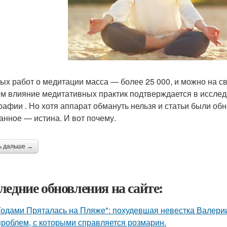
ых работ о медитации масса — более 25 000, и можно на св
м влияние медитативных практик подтверждается в иссле
рафии . Но хотя аппарат обмануть нельзя и статьи были обн
анное — истина. И вот почему.
ь дальше →
ледние обновления на сайте:
Годами Пряталась на Пляже": похудевшая невестка Валерии
проблем, с которыми справляется розмарин.