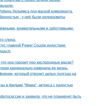
 вышли.
 Робина Уильямса под маской комедианта.
обенностью - у неё были недоразвиты
адёжными, внимательными и заботливыми.
го слона.
атус главной Power Couple индустрии.
аешься.
 что она говорит про кислородные маски?
торая кардинально изменила ее жизнь.
форнии, который отводит целых полгода на
зы в фильме "Мама", актриса с радостью
фотосессии и заявила, что не планирует быть