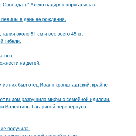
е Совпадать" Алеко надирян поругались в
 певицы в день ее рождения.
алия около 51 см и вес всего 45 кг.
ой гибели.
агноз.
ожности на детей.
 из них был отец Иоанн кронштадтский, крайне
 от вциом разрушила мифы о семейной идиллии.
сти Валентины Гагариной перевернула
ние получила.
ь подругам о своей личной жизни.