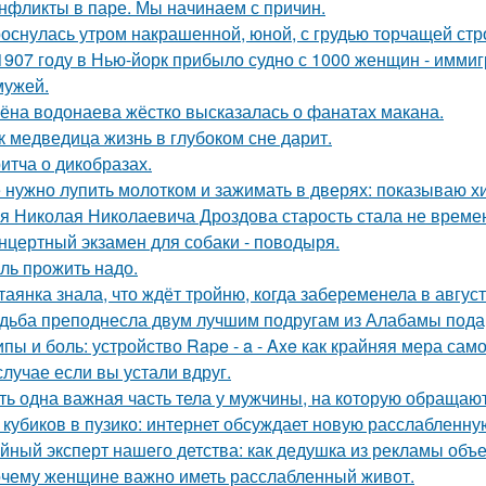
нфликты в паре. Мы начинаем с причин.
оснулась утром накрашенной, юной, с грудью торчащей строг
1907 году в Нью-йорк прибыло судно с 1000 женщин - иммиг
мужей.
ёна водонаева жёстко высказалась о фанатах макана.
к медведица жизнь в глубоком сне дарит.
итча о дикобразах.
 нужно лупить молотком и зажимать в дверях: показываю хит
я Николая Николаевича Дроздова старость стала не време
нцертный экзамен для собаки - поводыря.
ль прожить надо.
таянка знала, что ждёт тройню, когда забеременела в август
дьба преподнесла двум лучшим подругам из Алабамы подаро
пы и боль: устройство Rape - a - Axe как крайняя мера сам
случае если вы устали вдруг.
ть одна важная часть тела у мужчины, на которую обраща
 кубиков в пузико: интернет обсуждает новую расслабленну
йный эксперт нашего детства: как дедушка из рекламы объе
чему женщине важно иметь расслабленный живот.