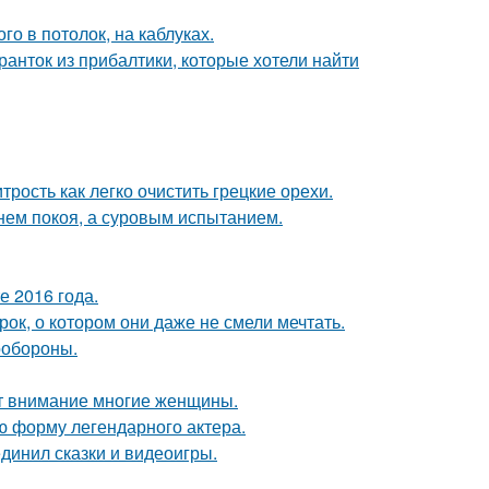
о в потолок, на каблуках.
ранток из прибалтики, которые хотели найти
рость как легко очистить грецкие орехи.
нем покоя, а суровым испытанием.
е 2016 года.
к, о котором они даже не смели мечтать.
ообороны.
ют внимание многие женщины.
ю форму легендарного актера.
динил сказки и видеоигры.