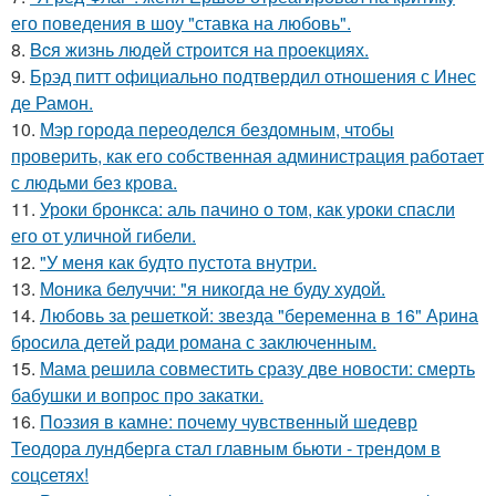
его поведения в шоу "ставка на любовь".
8.
Bcя жизнь людей строится на проекциях.
9.
Брэд питт официально подтвердил отношения с Инес
де Рамон.
10.
Мэр города переоделся бездомным, чтобы
проверить, как его собственная администрация работает
с людьми без крова.
11.
Уроки бронкса: аль пачино о том, как уроки спасли
его от уличной гибели.
12.
"У меня как будто пустота внутри.
13.
Моника белуччи: "я никогда не буду худой.
14.
Любовь за решеткой: звезда "беременна в 16" Арина
бросила детей ради романа с заключенным.
15.
Мама решила совместить сразу две новости: смерть
бабушки и вопрос про закатки.
16.
Поэзия в камне: почему чувственный шедевр
Теодора лундберга стал главным бьюти - трендом в
соцсетях!