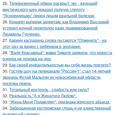
25.
Телевизионный обман раскрыт: экс - ведущий
мистического шоу доказал полную слепоту
"Ясновидящих" перед лицом реальной болезни.
26.
Концерт вопреки запретам: как Владимир Высоцкий
устроил ночной переполох ради травмированной
Людмилы Гурченко.
27.
Карину каспарянц снова пытаются "Отменить" - на
этот раз за видео с ребёнком в зоопарке.
28.
"Валя Красавица": мама Тимати заявила, что невеста
рэпера не похожа на нее.
29.
Как своей инфантильностью вы себе жизнь портите?
30.
Гостем шоу на телеканале "Россия-1" стал 14-летний
звонарь Фотий Малыгин из новосибирской области,
посёлка ложок.
31.
Тотальный контроль - слабость или сила?
32.
Реальность "А я Женатого Люблю".
33.
"Жена Меня Подавляет": признаки женского абьюза.
34.
Заброшенная костромская глушь и ее единственный
выживший шедевр.