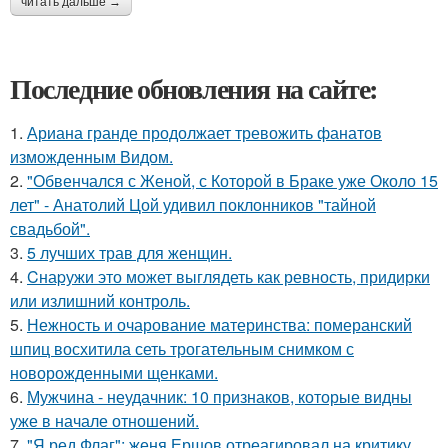
читать дальше →
Последние обновления на сайте:
1.
Ариана гранде продолжает тревожить фанатов
изможденным Видом.
2.
"Обвенчался с Женой, с Которой в Браке уже Около 15
лет" - Анатолий Цой удивил поклонников "тайной
свадьбой".
3.
5 лучших трав для женщин.
4.
Cнаpужи это может выглядеть как ревность, придирки
или излишний контроль.
5.
Нежность и очарование материнства: померанский
шпиц восхитила сеть трогательным снимком с
новорожденными щенками.
6.
Мужчина - неудачник: 10 признаков, которые видны
уже в начале отношений.
7.
"Я ред Флаг": женя Ершов отреагировал на критику