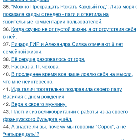
35.
"Можно Прекращать Рожать Каждый год": Лиза моряк
показала кадры с гендер - пати и ответила на
язвительные комментарии пользователей.
36.
Когда скучно не от пустой жизни, а от отсутствия себя
в ней.
37.
Ричард ГИР и Алехандра Силва отмечают 8 лет
семейной жизни.
38.
Её сердце разорвалось от горя.
39.
Рассказ а. П. чехова.
40.
В последнее время все чаще ловлю себя на мысли,
что мне неинтересно.
41.
Ида галич трогательно поздравила своего папу
Василия с днём рождения!
42.
Вера в своего мужчину.
43.
Плотник из великобритании с работы из-за своего
французского бульдога ушёл.
44.
А знаете ли вы, почему мы говорим "Сорок", а не
"четыредцать"?