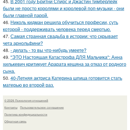
45.
В 2001 году Бритни Спирс и Джастин тимберлейк
были не просто королями и королевой поп-музыки - они
были главной парой.
46.
Николь кидман решила обучиться професии, суть
которой - поддерживать человека перед смертью.
47.
Самая странная свадьба в истории: что скрывает
чета арнольфини?
48.
- делать - то вы что-нибудь умеете?
49.
"ЭТО Настоящая Катастрофа ДЛЯ Мальчика": Анна
хилькевич критикует Арарата кещяна за отказ от родного
сына.
50.
40-Летняя актриса Катерина шпица готовится стать
матерью во второй раз.
© 2026 Психология отношений
Контакты
Пользовательское соглашение
Политика конфидециальности
Обратная связь