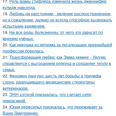
17.
Роль мамы стифлера изменила жизнь дженнифер
кулидж навсегда.
18.
Любовь нa pacстоянии - явление распространенное,
но к сожалению, далеко не всегда способное выдержать
испытание временем.
19.
Не все роды болезненны: от чего это зависит по
мнению учёных.
20.
Как девушка из детдома за легализацию древнейшей
профессии боролась.
21.
Трансформация любви: как Эмма хеминг - Уиллис
справляется с выгоранием опекуна и сохраняет тепло в
семье.
22.
Феномен лангуро: шесть лет борьбы и триумфа
слона, разрушившего медицинские стереотипы
ветеринаров.
23.
ЭНН хэтэуэй призналась, что считает себя
некрасивой.
24.
Юлия пересильд призналась, что переживает за
Ваню Дмитриенко.