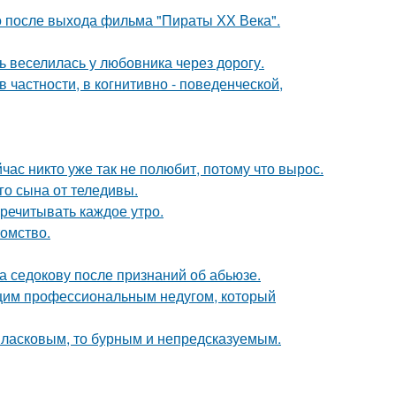
о после выхода фильма "Пираты ХХ Века".
ь веселилась у любовника через дорогу.
 частности, в когнитивно - поведенческой,
час никто уже так не полюбит, потому что вырос.
о сына от теледивы.
речитывать каждое утро.
томство.
а седокову после признаний об абьюзе.
ющим профессиональным недугом, который
 ласковым, то бурным и непредсказуемым.