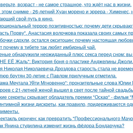
верьте, возраст - не самое страшное, что ждёт нас в жизни.
 этом снимке - 26-летний Хуан морено и эррера - Хименес, 
ающий свой путь в кино.
оциональный террор позитивностью: почему дети скрывают
асть Порву". Анастасия волочкова показала своих самых п
бочки сдохли, остался окситоцин: почему настоящая любовь
т почему в тибете так любят имбирный чай.
еные обнаружили неожиданный плюс секса перед сном: вы 
НЕ ЕЁ Жаль": Виктория боня о пластике Анджелины Джоли
я Николая Николаевича Дроздова старость стала не време
пюр брутян 30-летие с Павлом прилучным отметила.
ама Мечтала Уйти Мгновенно": пронзительные слова Юлии
роев с 21-летней женой вышел в свет после тайной свадьб
кие секреты скрывает обладатель премии "Оскар" - фильм "
интимной жизни дискреты, как правило, придерживаются од
рименты.
ектакль окончен: как превратить "Профессионального Мачо
ак Янина студилина изменит жизнь фёдора Бондарчука?