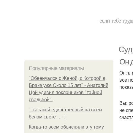
если тебе труд
Суд
Он 
Популярные материалы
Он: в
"Обвенчался с Женой, с Которой в
все п
Браке уже Около 15 лет" - Анатолий
показ
Цой удивил поклонников "тайной
свадьбой".
Вы: р
не сп
"Ты такой единственный на всём
счаст
белом свете …":
Когда-то всем объясняли эту тему