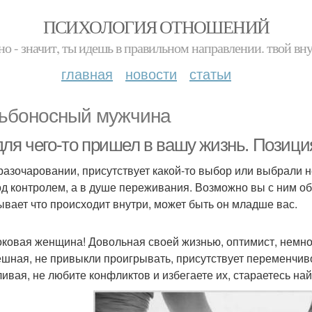
ПСИХОЛОГИЯ ОТНОШЕНИЙ
но - значит, ты идешь в правильном направлении. твой вн
главная
новости
статьи
ьбоносный мужчина
для чего-то пришел в вашу жизнь. Позици
 разочаровании, присутствует какой-то выбор или выбрали не
од контролем, а в душе переживания. Возможно вы с ним об
ывает что происходит внутри, может быть он младше вас.
оковая женщина! Довольная своей жизнью, оптимист, немно
ешная, не привыкли проигрывать, присутствует переменчивос
ливая, не любите конфликтов и избегаете их, стараетесь най