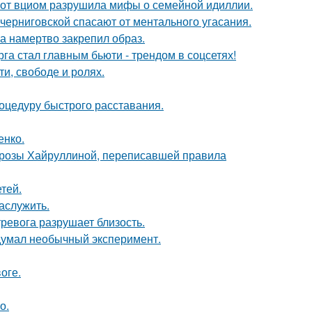
 от вциом разрушила мифы о семейной идиллии.
черниговской спасают от ментального угасания.
 а намертво закрепил образ.
га стал главным бьюти - трендом в соцсетях!
и, свободе и ролях.
оцедуру быстрого расставания.
енко.
а розы Хайруллиной, переписавшей правила
тей.
аслужить.
ревога разрушает близость.
адумал необычный эксперимент.
оге.
о.