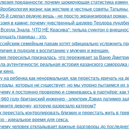
люзия преданности: почему шокирующая статистика измен
йробиология жизни: как жесткие и честные советы Татьяны 
05-й сделал редкую вещь - не просто экранизировал роман,
эзия в камне: почему чувственный шедевр Теодора лундбер
 Всегда Знала, ЧТО НЕ Красива": тильда суинтон о внешност
pушать границы - это.
ссийским семейным парам хотят официально усложнить пр
личия в подходе к воспитанию у мужчин и женщин.
ия пересильд призналась, что переживает за Ваню Дмитри
ла аутентичности: реальная история казанского самородк
и кино.
у на ребенка как ненормальная: как перестать кричать на де
грады, которых не существует, но мы упорно пытаемся их з
чему я постоянно проверяю и сомневаюсь в партнёре: как т
1960 году британский инженер - электрик Дэвид латимер з
мните девочку, которую разрезало катером?
к перестать контролировать близких и перестать жить в трев
ро - идеальное время для секса.
чему человек откладывает важные разговоры до последнег