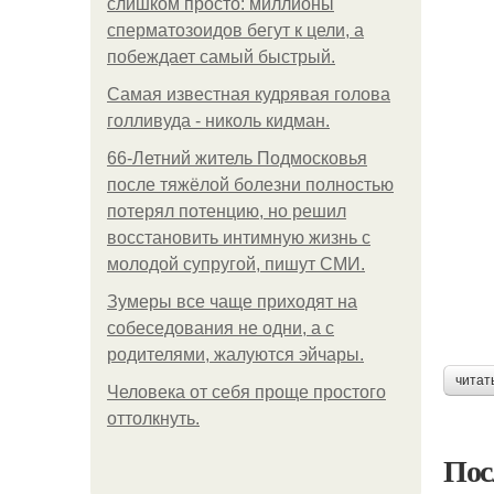
слишком просто: миллионы
сперматозоидов бегут к цели, а
побеждает самый быстрый.
Самая известная кудрявая голова
голливуда - николь кидман.
66-Летний житель Подмосковья
после тяжёлой болезни полностью
потерял потенцию, но решил
восстановить интимную жизнь с
молодой супругой, пишут СМИ.
Зумеры все чаще приходят на
собеседования не одни, а с
родителями, жалуются эйчары.
читат
Человека от себя проще простого
оттолкнуть.
Пос