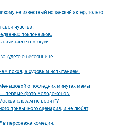
никому не известный испанский актёр, только
 свои чувства.
реданных поклонников.
 начинается со скуки.
забудете о бессоннице.
.
нем покоя, а суровым испытанием.
 Меньшовой о последних минутах мамы.
ы - первые фото молодоженов.
Москва слезам не верит"?
ного привычного сценария, и не любят
" в персонажа комедии.