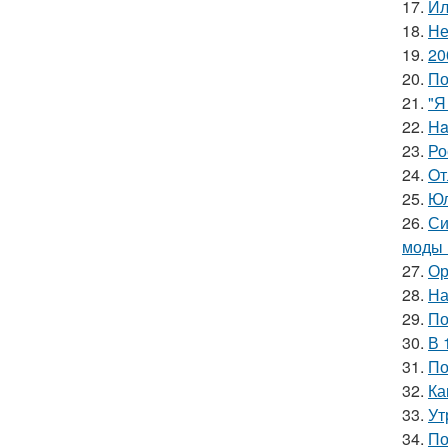
17.
Ил
18.
Не
19.
20
20.
По
21.
"Я
22.
Ha
23.
Ро
24.
Oт
25.
Юл
26.
Си
моды 
27.
Ор
28.
На
29.
По
30.
В 
31.
По
32.
Ка
33.
Ут
34.
По