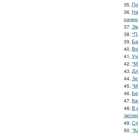
35.
По
36.
На
начин
37.
Эм
38.
"П
39.
Ба
40.
Во
41.
Уч
42.
"М
43.
Дл
44.
Зе
45.
"М
46.
Бе
47.
Ка
48.
В 
экспе
49.
Сп
50.
"К