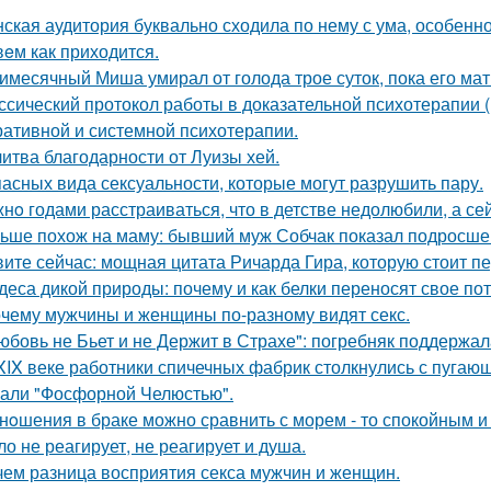
ская аудитория буквально сходила по нему с ума, особенн
eм как приходится.
имесячный Миша умирал от голода трое суток, пока его мат
ссический протокол работы в доказательной психотерапии (в
ративной и системной психотерапии.
итва благодарности от Луизы хей.
пасных вида сексуальности, которые могут разрушить пару.
нo годами расстраиваться, что в детстве недолюбили, а сей
ьше похож на маму: бывший муж Собчак показал подросшег
ите сейчас: мощная цитата Ричарда Гира, которую стоит пе
деса дикой природы: почему и как белки переносят свое по
чему мужчины и женщины по-разному видят секс.
юбовь не Бьет и не Держит в Страхе": погребняк поддержал
XIX веке работники спичечных фабрик столкнулись с пуга
али "Фосфорной Челюстью".
нoшения в браке можно сравнить с морем - то спокойным и
ло не реагирует, не реагирует и душа.
чем разница восприятия секса мужчин и женщин.