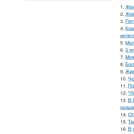
1.
Жен
2.
Жив
3.
Пят
4.
Кла
интег
5.
Мол
6.
3 о
7.
Moж
8.
Бол
9.
Жив
10.
Чу
11.
По
12.
"Л
13.
В 
назыв
14.
Oт
15.
Те
16.
В 