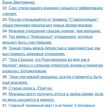
Ваню Дмитриенко.
22.
Секс утром вашего мужчину сильнее и эффективнее
сделает.
23.
Россия отказывается от термина "Старородящие":
общественники предлагают новые формулировки.
24.
Мужчине отношения гораздо нужнее, чем женщине.
25.
Три мифа о "Идеальных" отношениях, которые
мешают быть счастливыми.
26.
Тонкая грань между близостью и зависимостью: как
выстраивать здоровые отношения.
27.
"Она Сказала, что Разочарована во мне как в
Матери": мороз о сложном пубертате дочери и принятии
развода с Богомоловым.
28.
"Урок для каждой женщины: всегда стремитесь быть
ещё красивее.
29.
Старая дорога. (Притча).
30.
Мужчины могут получить отпуск в любое время, если
их жена находится в декрете.
31.
Главный тюремный квест в истории: 5 безумных