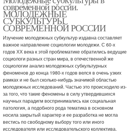
Субкультуры в россии
современной россии.
субкультура
МОЛОДЕЖНЫЕ
СУБКУЛЬТУРЫ
СОВРЕМЕННОЙ РОССИИ
Изучение молодежных субкультур издавна составляет
важное направление социологии молодежи. С 60-х
годов ХХ века к этой проблематике обратились ведущие
социологи разных стран мира, в отечественной же
социологии анализ молодежных субкультурных
феноменов до конца 1980-х годов велся в очень узких
рамках и не был сколько-нибудь значимой областью
молодежных исследований. Частью это происходило из-
за того, что такие феномены в силу утвердившихся
научных парадигм воспринимались как социальная
патология, а подобного рода тематика в основном
носила закрытый характер и ее разработка не могла
вестись по свободному выбору того или иного
исследователя или исследовательского коллектива.