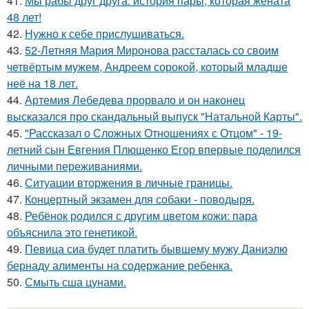
41.
Мы рабы друг друга: история пары, которая жената
48 лет!
42.
Нужно к себе прислушиваться.
43.
52-Летняя Мария Миронова рассталась со своим
четвёртым мужем, Андреем сорокой, который младше
неё на 18 лет.
44.
Артемия Лебедева прорвало и он наконец
высказался про скандальный выпуск "Натальной Карты".
45.
"Рассказал о Сложных Отношениях с Отцом" - 19-
летний сын Евгения Плющенко Егор впервые поделился
личными переживаниями.
46.
Ситуации вторжения в личные границы.
47.
Концертный экзамен для собаки - поводыря.
48.
Ребёнок родился с другим цветом кожи: пара
объяснила это генетикой.
49.
Певица сиа будет платить бывшему мужу Даниэлю
бернаду алименты на содержание ребенка.
50.
Смыть сша цунами.