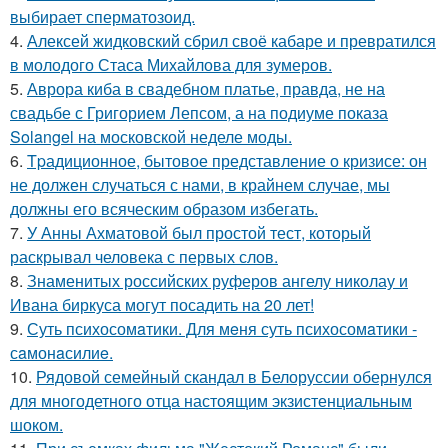
выбирает сперматозоид.
4.
Алексей жидковский сбрил своё кабаре и превратился
в молодого Стаса Михайлова для зумеров.
5.
Аврора киба в свадебном платье, правда, не на
свадьбе с Григорием Лепсом, а на подиуме показа
Solangel на московской неделе моды.
6.
Tpадиционное, бытовое представление о кризисе: он
не должен случаться с нами, в крайнем случае, мы
должны его всяческим образом избегать.
7.
У Анны Ахматовой был простой тест, который
раскрывал человека с первых слов.
8.
Знаменитых российских руферов ангелу николау и
Ивана биркуса могут посадить на 20 лет!
9.
Суть психосомaтики. Для мeня суть психосомaтики -
сaмонaсилиe.
10.
Рядовой семейный скандал в Белоруссии обернулся
для многодетного отца настоящим экзистенциальным
шоком.