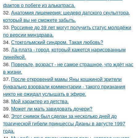
фактов о побеге из алькатраса.
32.
Анатомия лицемерия: шедевр датского скульптора,
который вы не сможете забыть.
33.
Россияне до 39 лет могут получить статус молодёжи
по версии минздрава.
34.
Стокгольмский синдром. Такая любовь?
35.
Ла-плата - город, который кажется нарисованным
линейкой.
36.
Поверьте, возраст - не самое страшное, что ждёт нас
в жизни.
37.
После откровений мамы Яны кошкиной зрители
буквально взорвали комментарии - такого признания
никто не ожидал услышать в эфире.
38.
Мой характер из детства.
39.
Может ли мать завидовать дочери?
40.
Этот снимок был сделан за несколько дней до
трагической гибели принцессы Дианы в августе 1997
года.