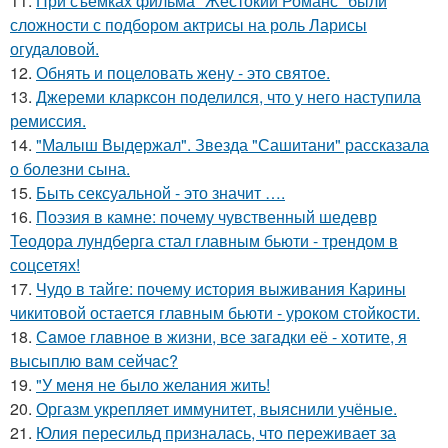
11.
При съемках фильма "Жестокий Романс" были
сложности с подбором актрисы на роль Ларисы
огудаловой.
12.
Обнять и поцеловать жену - это святое.
13.
Джереми кларксон поделился, что у него наступила
ремиссия.
14.
"Малыш Выдержал". Звезда "Сашитани" рассказала
о болезни сына.
15.
Быть сексуальной - это значит ….
16.
Поэзия в камне: почему чувственный шедевр
Теодора лундберга стал главным бьюти - трендом в
соцсетях!
17.
Чудо в тайге: почему история выживания Карины
чикитовой остается главным бьюти - уроком стойкости.
18.
Сaмое глaвное в жизни, все зaгaдки её - хотите, я
высыплю вaм сейчaс?
19.
"У меня не было желания жить!
20.
Оргазм укрепляет иммунитет, выяснили учёные.
21.
Юлия пересильд призналась, что переживает за