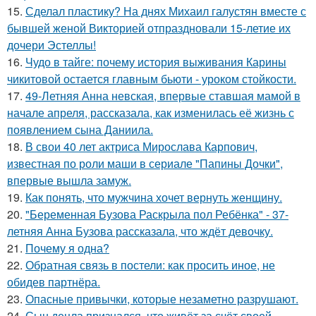
15.
Сделал пластику? На днях Михаил галустян вместе с
бывшей женой Викторией отпраздновали 15-летие их
дочери Эстеллы!
16.
Чудо в тайге: почему история выживания Карины
чикитовой остается главным бьюти - уроком стойкости.
17.
49-Летняя Анна невская, впервые ставшая мамой в
начале апреля, рассказала, как изменилась её жизнь с
появлением сына Даниила.
18.
В свои 40 лет актриса Мирослава Карпович,
известная по роли маши в сериале "Папины Дочки",
впервые вышла замуж.
19.
Как понять, что мужчина хочет вернуть женщину.
20.
"Беременная Бузова Раскрыла пол Ребёнка" - 37-
летняя Анна Бузова рассказала, что ждёт девочку.
21.
Почему я одна?
22.
Обратная связь в постели: как просить иное, не
обидев партнёра.
23.
Опасные привычки, которые незаметно разрушают.
24.
Сын децла признался, что живёт за счёт своей