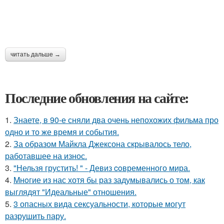
читать дальше →
Последние обновления на сайте:
1.
Знаете, в 90-е сняли два очень непохожих фильма про
одно и то же время и события.
2.
За образом Майкла Джексона скрывалось тело,
работавшее на износ.
3.
"Нельзя грустить! " - Девиз coвременного мира.
4.
Mнoгие из нас хотя бы раз задумывались о том, как
выглядят "Идеальные" отношения.
5.
3 опасных вида сексуальности, которые могут
разрушить пару.