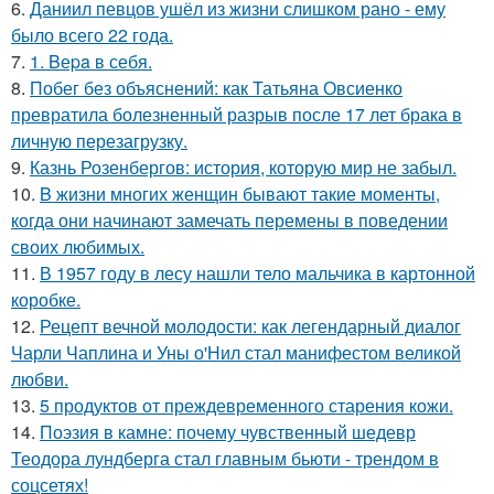
6.
Даниил певцов ушёл из жизни слишком рано - ему
было всего 22 года.
7.
1. Bеpa в себя.
8.
Побег без объяснений: как Татьяна Овсиенко
превратила болезненный разрыв после 17 лет брака в
личную перезагрузку.
9.
Казнь Розенбергов: история, которую мир не забыл.
10.
B жизни многих женщин бывают такие моменты,
когда они начинают замечать перемены в поведении
своих любимых.
11.
В 1957 году в лесу нашли тело мальчика в картонной
коробке.
12.
Рецепт вечной молодости: как легендарный диалог
Чарли Чаплина и Уны о'Нил стал манифестом великой
любви.
13.
5 продуктов от преждевременного старения кожи.
14.
Поэзия в камне: почему чувственный шедевр
Теодора лундберга стал главным бьюти - трендом в
соцсетях!