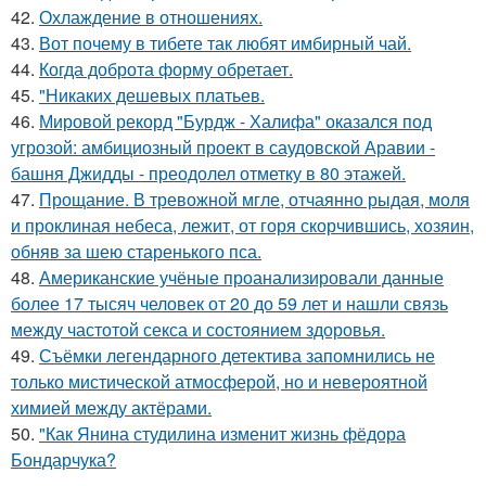
42.
Охлаждение в отношениях.
43.
Вот почему в тибете так любят имбирный чай.
44.
Когда доброта форму обретает.
45.
"Никаких дешевых платьев.
46.
Мировой рекорд "Бурдж - Халифа" оказался под
угрозой: амбициозный проект в саудовской Аравии -
башня Джидды - преодолел отметку в 80 этажей.
47.
Прощание. В тревожной мгле, отчаянно рыдая, моля
и проклиная небеса, лежит, от горя скорчившись, хозяин,
обняв за шею старенького пса.
48.
Американские учёные проанализировали данные
более 17 тысяч человек от 20 до 59 лет и нашли связь
между частотой секса и состоянием здоровья.
49.
Съёмки легендарного детектива запомнились не
только мистической атмосферой, но и невероятной
химией между актёрами.
50.
"Как Янина студилина изменит жизнь фёдора
Бондарчука?