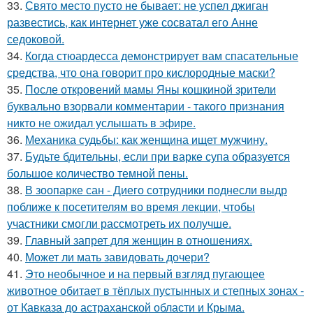
33.
Свято место пусто не бывает: не успел джиган
развестись, как интернет уже сосватал его Анне
седоковой.
34.
Когда стюардесса демонстрирует вам спасательные
средства, что она говорит про кислородные маски?
35.
После откровений мамы Яны кошкиной зрители
буквально взорвали комментарии - такого признания
никто не ожидал услышать в эфире.
36.
Механика судьбы: как женщина ищет мужчину.
37.
Будьте бдительны, если при варке супа образуется
большое количество темной пены.
38.
В зоопарке сан - Диего сотрудники поднесли выдр
поближе к посетителям во время лекции, чтобы
участники смогли рассмотреть их получше.
39.
Главный запрет для женщин в отношениях.
40.
Может ли мать завидовать дочери?
41.
Это необычное и на первый взгляд пугающее
животное обитает в тёплых пустынных и степных зонах -
от Кавказа до астраханской области и Крыма.