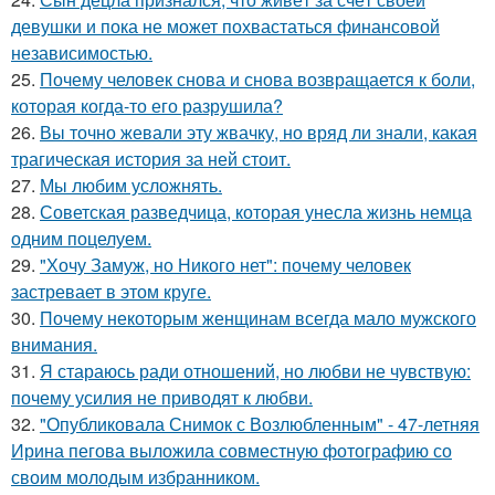
девушки и пока не может похвастаться финансовой
независимостью.
25.
Почему человек снова и снова возвращается к боли,
которая когда-то его разрушила?
26.
Вы точно жевали эту жвачку, но вряд ли знали, какая
трагическая история за ней стоит.
27.
Мы любим усложнять.
28.
Советская разведчица, которая унесла жизнь немца
одним поцелуем.
29.
"Хочу Замуж, но Никого нет": почему человек
застревает в этом круге.
30.
Почему некоторым женщинам всегда мало мужского
внимания.
31.
Я стараюсь ради отношений, но любви не чувствую:
почему усилия не приводят к любви.
32.
"Опубликовала Снимок с Возлюбленным" - 47-летняя
Ирина пегова выложила совместную фотографию со
своим молодым избранником.