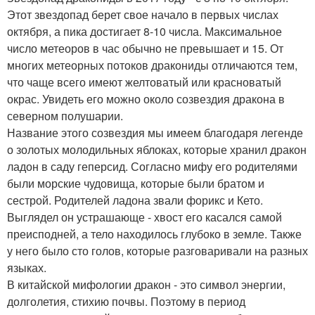
Этот звездопад берет свое начало в первых числах
октября, а пика достигает 8-10 числа. Максимальное
число метеоров в час обычно не превышает и 15. От
многих метеорных потоков дракониды отличаются тем,
что чаще всего имеют желтоватый или красноватый
окрас. Увидеть его можно около созвездия дракона в
северном полушарии.
Название этого созвездия мы имеем благодаря легенде
о золотых молодильных яблоках, которые хранил дракон
ладон в саду геперсид. Согласно мифу его родителями
были морские чудовища, которые были братом и
сестрой. Родителей ладона звали форикс и Кето.
Выглядел он устрашающе - хвост его касался самой
преисподней, а тело находилось глубоко в земле. Также
у него было сто голов, которые разговаривали на разных
языках.
В китайской мифологии дракон - это символ энергии,
долголетия, стихию почвы. Поэтому в период