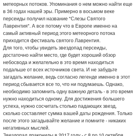
метеорных потоков. Упоминания о нем можно найти еще
в 36 годах нашей эры. Примерно в восьмом веке
персеиды получил название "Слезы Святого
Лаврентия". А все потому что в Европе именно на
самый активный период этого метеорного потока
приходится фестиваль святого Лаврентия.
Для того, чтобы увидеть звездопад персеиды,
достаточно найти место, где будет хороший обзор
небосвода и желательно в это время находиться
подальше от всех источников света. И не забудьте
загадать желание, ведь согласно легенде именно в этот
период сбывается все то, что ни подумаешь. Однако,
необходимо запомнить одну важную деталь - в это время
нужно находиться одному. Для достижения большего
успеха, нужно сосчитать столько падающих звезд,
сколько составляет сумма вашей даты рождения. Только
после этого загадывайте желание и помните - никаких
негативных мыслей.
Звездопад дракониды в 2017 году - с 8 по 10 октября.