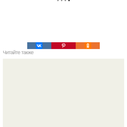
Читайте также
50 забавных стихов для развития дикции у вашего
ребенка. Забавные стихи для развития дикции у ребенка