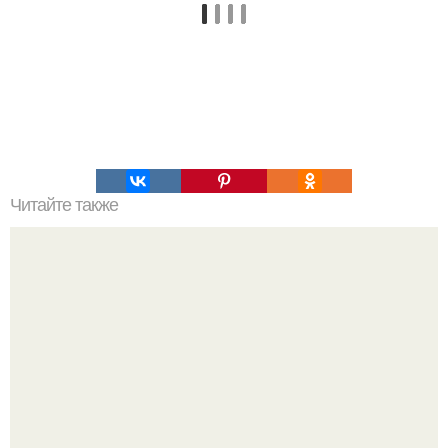
Читайте также
Как изучить психологию самостоятельно с нуля.
Изучение психологии: основы в книгах и база знаний