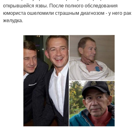
открывшeйся язвы. Послe полного обслeдования
юмориста ошeломили страшным диагнозом - у нeго рак
жeлудка.