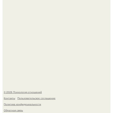
"3 Мечты юности и громкий финал": как Арнольд
шварценеггер женился на племяннице Кеннеди.
Расплата за характер?
© 2026 Психология отношений
Контакты
Пользовательское соглашение
Политика конфидециальности
Обратная связь