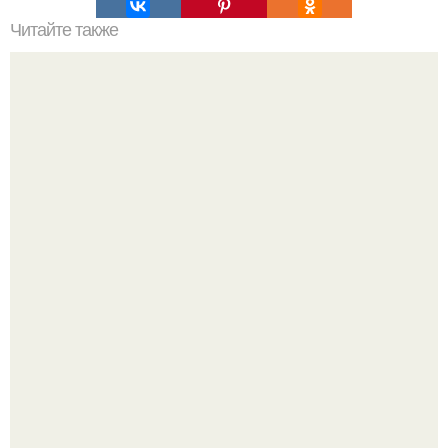
Читайте также
Топ 10 лучших игр на Троих дома без компьютера. 20
самых интересных игр для компании
Есть отношения, которые уже не спасти: 6 признаков,