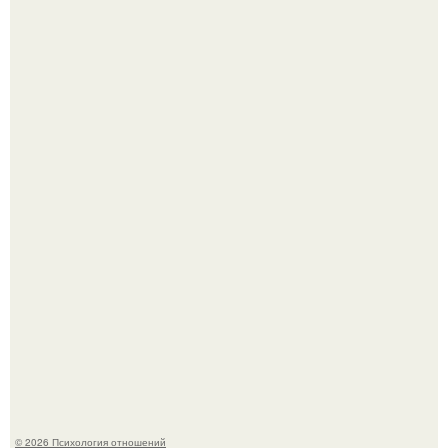
Отсутствие регулярного секса для женского здоровья
опасно.
"Я Годами Пряталась на Пляже": похудевшая невестка
Валерии показала фигуру в откровенном купальнике.
© 2026 Психология отношений