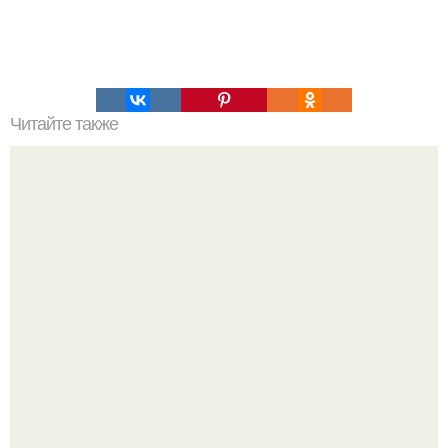
Читайте также
ТОП 100 обязательных к прочтению книг. Топ - 100 книг,
которые нужно прочитать, чтобы понимать себя и других.