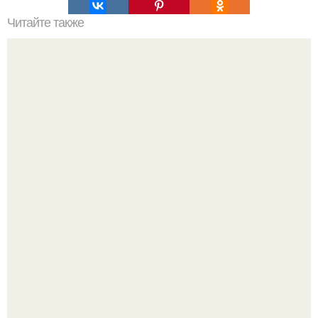
Читайте также
Обратите внимание на то, с кем вы делитесь своей
интимной энергией!
Напоминалка: привычка замечать хорошее даже в