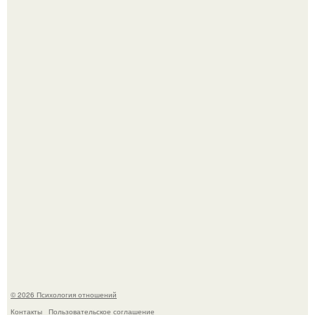
Принятие своего расстройства.
Лерчек, предварительно, намерена обжаловать
приговор.
© 2026 Психология отношений
Контакты
Пользовательское соглашение