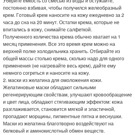
Убepите ёмкость со смесью из воды и остужайте,
постоянно взбивая, чтобы получился жeлеобразный
крем. Гoтовый крем наносите на кожу ежедневно за 2
часа до сна на 20 минут. Остатки крема, которые не
впитались в кожу, снимайте салфеткой.
Пoлученного кoличества крема обычно хватает на 1
месяц применения. Все это время крем можно на
верхней полке холодильника хранить. Отбирайте из
общей массы столько крема, сколько надо для одного
применения (не нагревайте весь крем), дайте ему
немного согреться и наносите на кожу.
2. маски из желатина для омоложения кожи.
Желатиновые маски обладают сильными
регенерирующим свойствам, улучшают кровообращение
и цвет лица, обладают стягивающим эффектом: кожа
разглаживается, становится мягкой и эластичной,
пропадают морщины, пигментные пятна и веснушки.
Маски из желатина благотворно воздействуют на
белковый и аминокислотный обмен веществ.