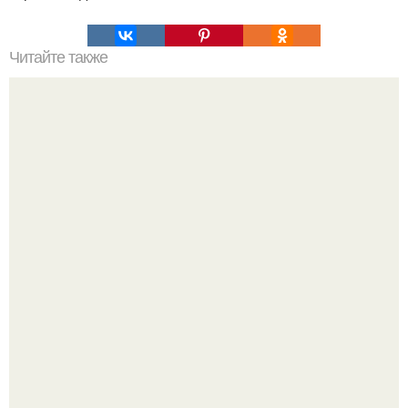
Читайте также
Что означает знак в смс переписке. Что означает
несколько полукруглых скобочек в конце предложения?