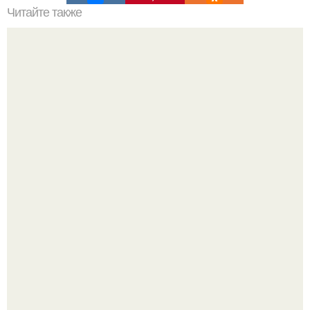
Читайте также
Как реагировать на свои ошибки.
Ариана гранде продолжает тревожить фанатов
изможденным Видом.