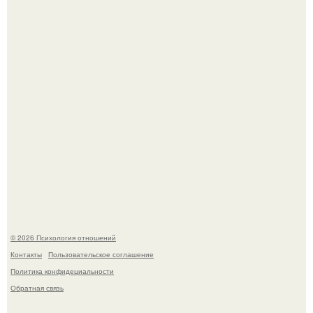
Легенда тяжелой атлетики: феноменальные рекорды
Леонида Тараненко.
Отсутствие регулярного секса для женского здоровья
опасно.
© 2026 Психология отношений
Контакты
Пользовательское соглашение
Политика конфидециальности
Обратная связь