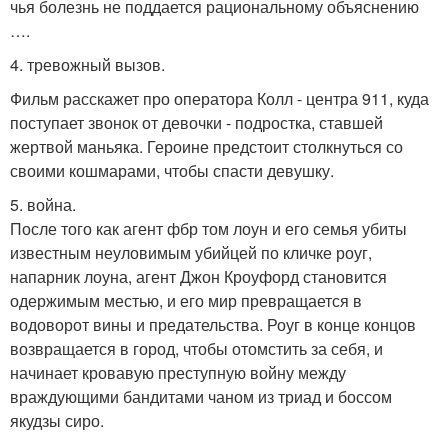
чья болезнь не поддается рациональному объяснению
….
4. тревожный вызов.
Фильм расскажет про оператора Колл - центра 911, куда
поступает звонок от девочки - подростка, ставшей
жертвой маньяка. Героине предстоит столкнуться со
своими кошмарами, чтобы спасти девушку.
5. война.
После того как агент фбр том лоун и его семья убиты
известным неуловимым убийцей по кличке роуг,
напарник лоуна, агент Джон Кроуфорд становится
одержимым местью, и его мир превращается в
водоворот вины и предательства. Роуг в конце концов
возвращается в город, чтобы отомстить за себя, и
начинает кровавую преступную войну между
враждующими бандитами чаном из триад и боссом
якудзы сиро.