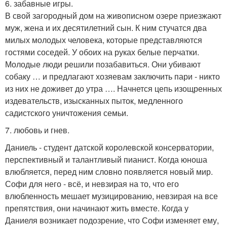
6. забавные игры.
В свой загородный дом на живописном озере приезжают
муж, жена и их десятилетний сын. К ним стучатся два
милых молодых человека, которые представляются
гостями соседей. У обоих на руках белые перчатки.
Молодые люди решили позабавиться. Они убивают
собаку … и предлагают хозяевам заключить пари - никто
из них не доживет до утра …. Начнется цепь изощренных
издевательств, изысканных пыток, медленного
садистского уничтожения семьи.
7. любовь и гнев.
Даниель - студент датской королевской консерватории,
перспективный и талантливый пианист. Когда юноша
влюбляется, перед ним словно появляется новый мир.
Софи для него - всё, и невзирая на то, что его
влюбленность мешает музицированию, невзирая на все
препятствия, они начинают жить вместе. Когда у
Даниеля возникает подозрение, что Софи изменяет ему,