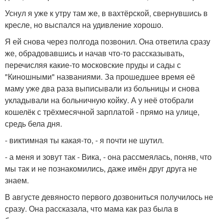
Уснул я уже к утру там же, в вахтёрской, свернувшись в
кресле, но выспался на удивление хорошо.
Я ей снова через полгода позвонил. Она ответила сразу
же, обрадовавшись и начав что-то рассказывать,
перечисляя какие-то московские пруды и сады с
"Киношными" названиями. За прошедшее время её
маму уже два раза выписывали из больницы и снова
укладывали на больничную койку. А у неё отобрали
кошелёк с трёхмесячной зарплатой - прямо на улице,
средь бела дня.
- виктимная ты какая-то, - я почти не шутил.
- а меня и зовут так - Вика, - она рассмеялась, поняв, что
мы так и не познакомились, даже имён друг друга не
знаем.
В августе девяносто первого дозвониться получилось не
сразу. Она рассказала, что мама как раз была в