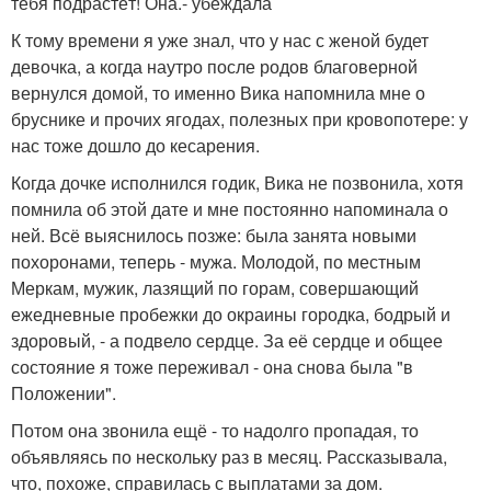
тебя подрастёт! Она.- убеждала
К тому времени я уже знал, что у нас с женой будет
девочка, а когда наутро после родов благоверной
вернулся домой, то именно Вика напомнила мне о
бруснике и прочих ягодах, полезных при кровопотере: у
нас тоже дошло до кесарения.
Когда дочке исполнился годик, Вика не позвонила, хотя
помнила об этой дате и мне постоянно напоминала о
ней. Всё выяснилось позже: была занята новыми
похоронами, теперь - мужа. Молодой, по местным
Меркам, мужик, лазящий по горам, совершающий
ежедневные пробежки до окраины городка, бодрый и
здоровый, - а подвело сердце. За её сердце и общее
состояние я тоже переживал - она снова была "в
Положении".
Потом она звонила ещё - то надолго пропадая, то
объявляясь по нескольку раз в месяц. Рассказывала,
что, похоже, справилась с выплатами за дом.