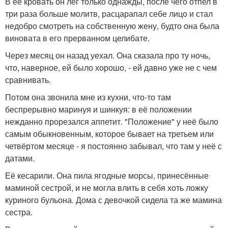
В её кровать он лёг только однажды, после чего отпел в
три раза больше молитв, расцарапал себе лицо и стал
недобро смотреть на собственную жену, будто она была
виновата в его прерванном целибате.
Через месяц он назад уехал. Она сказала про ту ночь,
что, наверное, ей было хорошо, - ей давно уже не с чем
сравнивать.
Потом она звонила мне из кухни, что-то там
беспрерывно маринуя и шинкуя: в её положении
нежданно прорезался аппетит. "Положение" у неё было
самым обыкновенным, которое бывает на третьем или
четвёртом месяце - я постоянно забывал, что там у неё с
датами.
Её кесарили. Она пила ягодные морсы, принесённые
маминой сестрой, и не могла влить в себя хоть ложку
куриного бульона. Дома с девочкой сидела та же мамина
сестра.