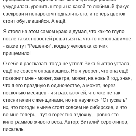
умудрилась уронить шторы на какой-то любимый фикус
свекрови и ненароком подпалить его, и теперь цветок
стоит обуглившийся. А ещё.
Я стоял на этом самом краю и думал, что как-то глупо
после таких новостей решаться на что-то непоправимое
- какие тут "Решения", когда у человека копчик
прищемило!
О себе я рассказать тогда не успел: Вика быстро устала,
ещё не совсем оправившись. Но я уверен, что она ещё
позвонит мне - может, завтра, может, на новый год, зная,
что я его праздную в одиночестве, а может, через
несколько месяцев - и я расскажу ей, что уже не так
стеснителен с женщинами, но не научился "Отпускать"
их, что погоды нынче стоят совсем не сибирские, и что
во мне теперь, - тут я горестно вздохну, - ровно сто
килограммов живого веса. Автор: Виталий сероклинов,
писатель.