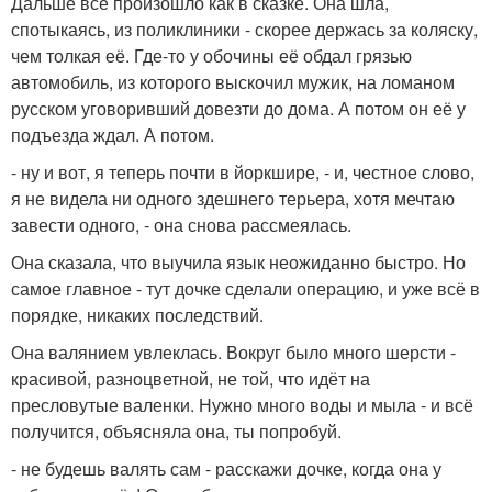
Дальше всё произошло как в сказке. Она шла,
спотыкаясь, из поликлиники - скорее держась за коляску,
чем толкая её. Где-то у обочины её обдал грязью
автомобиль, из которого выскочил мужик, на ломаном
русском уговоривший довезти до дома. А потом он её у
подъезда ждал. А потом.
- ну и вот, я теперь почти в йоркшире, - и, честное слово,
я не видела ни одного здешнего терьера, хотя мечтаю
завести одного, - она снова рассмеялась.
Она сказала, что выучила язык неожиданно быстро. Но
самое главное - тут дочке сделали операцию, и уже всё в
порядке, никаких последствий.
Она валянием увлеклась. Вокруг было много шерсти -
красивой, разноцветной, не той, что идёт на
пресловутые валенки. Нужно много воды и мыла - и всё
получится, объясняла она, ты попробуй.
- не будешь валять сам - расскажи дочке, когда она у