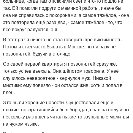
больнице, когда там отключили свет и что-то пошло не
так. Ей помогли подруги с маминой работы, иначе бы
она не справилась с похоронами, а самое тяжёлое, - она
это повторила ещё раза два, - самое тяжёлое - то, что
все вокруг радуются, а я.
В этот раз я ничего не стал говорить про виктимность.
Потом я стал часто бывать в Москве, но ни разу не
позвонил ей, будучи в столице.
Со своей первой квартиры я позвонил ей сразу же,
только успев въехать. Она шёпотом говорила. У неё
случилось невероятное - вернулся муж. Никакой
мистики: ему повезло - он остался жив, хоть и попал в
плен.
Это были хорошие новости. Существовали ещё и
плохие: возвратившийся был бородат, спал на полу и по
нескольку раз в день читал какие-то заунывные молитвы
на чужом языке.