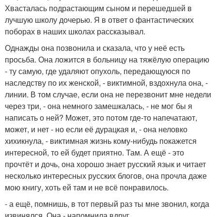
Хвасталась подрастающим сыном и перешедшей в
лучшую школу дочерью. Я в ответ о фантастических
поборах в наших школах рассказывал.
Однажды она позвонила и сказала, что у неё есть
просьба. Она ложится в больницу на тяжёлую операцию
- ту самую, где удаляют опухоль, передающуюся по
наследству по их женской, - виктимной, вздохнула она, -
линии. В том случае, если она не перезвонит мне недели
через три, - она немного замешкалась, - не мог бы я
написать о ней? Может, это потом где-то напечатают,
может, и нет - но если её дурацкая и, - она неловко
хихикнула, - виктимная жизнь кому-нибудь покажется
интересной, то ей будет приятно. Там. А ещё - это
прочтёт и дочь, она хорошо знает русский язык и читает
несколько интересных русских блогов, она прочла даже
мою книгу, хоть ей там и не всё понравилось.
- а ещё, помнишь, в тот первый раз ты мне звонил, когда
извинялся. Она.- напомнила вдруг