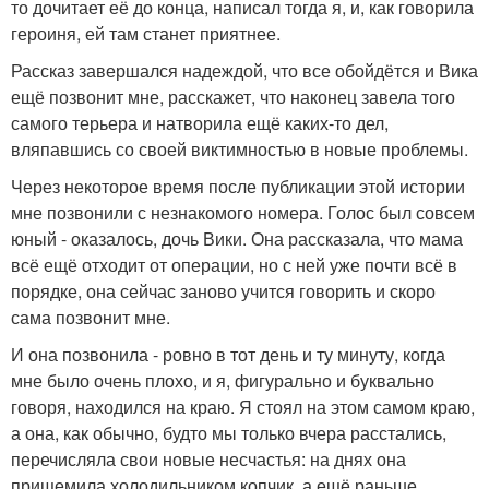
то дочитает её до конца, написал тогда я, и, как говорила
героиня, ей там станет приятнее.
Рассказ завершался надеждой, что все обойдётся и Вика
ещё позвонит мне, расскажет, что наконец завела того
самого терьера и натворила ещё каких-то дел,
вляпавшись со своей виктимностью в новые проблемы.
Через некоторое время после публикации этой истории
мне позвонили с незнакомого номера. Голос был совсем
юный - оказалось, дочь Вики. Она рассказала, что мама
всё ещё отходит от операции, но с ней уже почти всё в
порядке, она сейчас заново учится говорить и скоро
сама позвонит мне.
И она позвонила - ровно в тот день и ту минуту, когда
мне было очень плохо, и я, фигурально и буквально
говоря, находился на краю. Я стоял на этом самом краю,
а она, как обычно, будто мы только вчера расстались,
перечисляла свои новые несчастья: на днях она
прищемила холодильником копчик, а ещё раньше