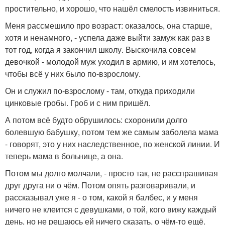
простительно, и хорошо, что нашёл смелость извиниться.
Меня рассмешило про возраст: оказалось, она старше,
хотя и ненамного, - успела даже выйти замуж как раз в
тот год, когда я закончил школу. Выскочила совсем
девочкой - молодой муж уходил в армию, и им хотелось,
чтобы всё у них было по-взрослому.
Он и служил по-взрослому - там, откуда приходили
цинковые гробы. Гроб и с ним пришёл.
А потом всё будто обрушилось: схоронили долго
болевшую бабушку, потом тем же самым заболела мама
- говорят, это у них наследственное, по женской линии. И
теперь мама в больнице, а она.
Потом мы долго молчали, - просто так, не расспрашивая
друг друга ни о чём. Потом опять разговаривали, и
рассказывал уже я - о том, какой я балбес, и у меня
ничего не клеится с девушками, о той, кого вижу каждый
день, но не решаюсь ей ничего сказать, о чём-то ещё.