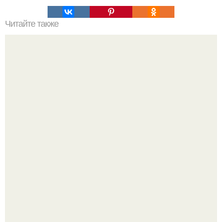
Читайте также
Секс - анализ личности".
Напоминалка: привычка замечать хорошее даже в