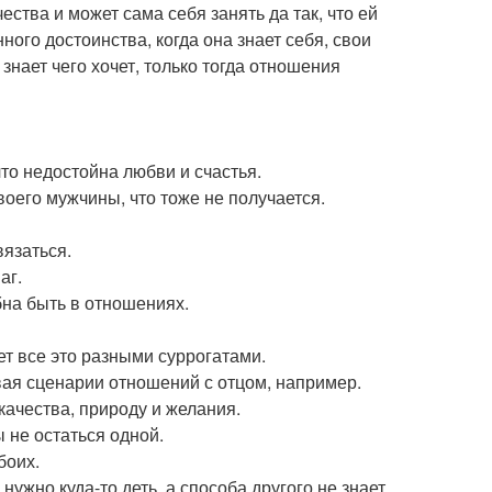
ства и может сама себя занять да так, что ей
ного достоинства, когда она знает себя, свои
 знает чего хочет, только тогда отношения
то недостойна любви и счастья.
воего мужчины, что тоже не получается.
вязаться.
аг.
бна быть в отношениях.
ет все это разными суррогатами.
ая сценарии отношений с отцом, например.
качества, природу и желания.
ы не остаться одной.
боих.
ужно куда-то деть, а способа другого не знает.