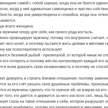
 женщине самой с собой хорошо, когда она не боится одиноче
есно, когда у неё адекватная самооценка и чувство собствен
бности, когда она умиротворена и спокойна, когда она точно
ываются.
ще всего женщина:
в мужчине опору для себя, как своего рода костыль.
янно провоцирует мужчину, потому что внутренне считает, ч
ает чего хочет, и поэтому пытается жить целями и мечтами с
ну как психотерапевта использует.
вится безликой рыбой - прилипалой, от которой никак не от
я его потерять и поэтому жёстко контролирует каждый его ш
тся всем доказать свою независимость и поэтому не спосо
еет доверять и строить близкие отношения, поэтому заменя
тся за его счёт решать свои душевные проблемы, проигрыв
тся из мужчины сделать что-то нужное ей, не взирая на его 
т того, кто даётся, и держится за него изо всех сил, лишь б
вает глаза на такое отношение к себе, которое разрушает о
цирует конфликты, потому что переполняется эмоциями, их н