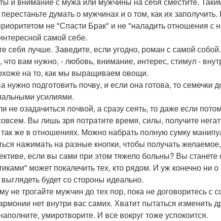
ты и внимание с мужа или мужчины на себя сместите. Таким
 перестаньте думать о мужчинах и о том, как их заполучить.
приоритетом не "Спасти Брак" и не "наладить отношения с н
 интересной самой себе.
те себя лучше. Заведите, если угодно, роман с самой собой
, что вам нужно, - любовь, внимание, интерес, стимул - вну
охоже на то, как мы выращиваем овощи.
а нужно подготовить почву, и если она готова, то семечки 
альными усилиями.
ли не озадачиться почвой, а сразу сеять, то даже если пот
совсем. Вы лишь зря потратите время, силы, получите нега
 так же в отношениях. Можно набрать полную сумку манип
ться нажимать на разные кнопки, чтобы получать желаемое,
ективе, если вы сами при этом тяжело больны? Вы станете о
тиками" может покалечить тех, кто рядом. И уж конечно ни о
 выглядеть будет со стороны идеально.
му не трогайте мужчин до тех пор, пока не договоритесь с 
гармонии нет внутри вас самих. Хватит пытаться изменить д
 наполните, умиротворите. И все вокруг тоже успокоится.