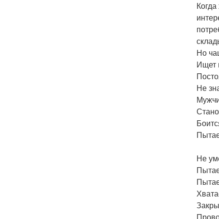
Когда
интер
потре
склад
Но ча
Ищет 
Посто
Не зн
Мужчи
Стано
Боитс
Пытае
Не ум
Пытае
Пытае
Хватае
Закры
Прово