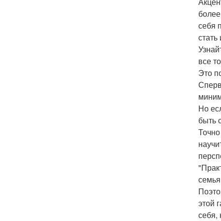
Акцен
более
себя 
стать
Узнай
все то
Это п
Сперв
миним
Но ес
быть 
Точно
научи
персп
"Прак
семья
Поэто
этой 
себя,