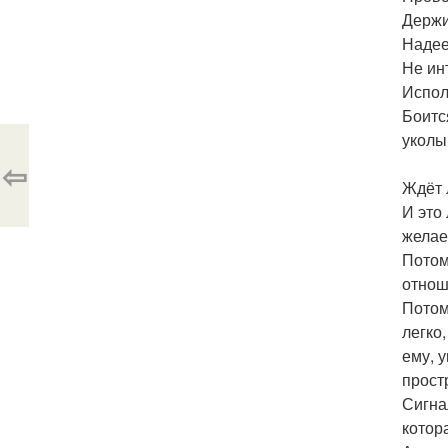
Держит
Надеет
Не ин
Испол
Боится
уколы
⇦
Ждёт 
И это
желае
Потом
отнош
Потому
легко,
ему, 
прост
Сигна
котор