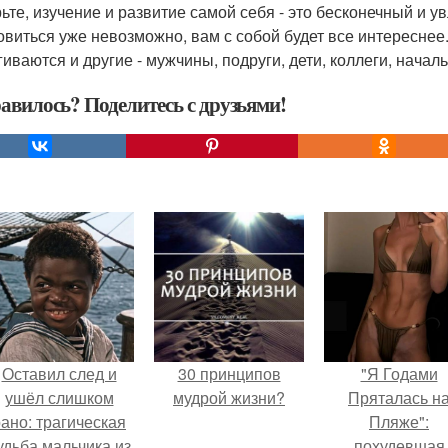
ьте, изучение и развитие самой себя - это бесконечный и ув
овиться уже невозможно, вам с собой будет все интереснее
гиваются и другие - мужчины, подруги, дети, коллеги, началь
авилось? Поделитесь с друзьями!
Оставил след и
30 принципов
"Я Годами
ушёл слишком
мудрой жизни?
Пряталась н
ано: трагическая
Пляже":
удьба мальчика из
похудевшая