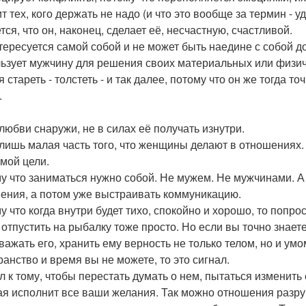
 тех, кого держать не надо (и что это вообще за термин - у
ся, что он, наконец, сделает её, несчастную, счастливой.
тересуется самой собой и не может быть наедине с собой до
ьзует мужчину для решения своих материальных или физич
 стареть - толстеть - и так далее, потому что он же тогда то
.
любви снаружи, не в силах её получать изнутри.
 лишь малая часть того, что женщины делают в отношениях. 
мой цели.
у что заниматься нужно собой. Не мужем. Не мужчинами. А
ения, а потом уже выстраивать коммуникацию.
 что когда внутри будет тихо, спокойно и хорошо, то попрос
 отпустить на рыбалку тоже просто. Но если вы точно знаете
уважать его, хранить ему верность не только телом, но и ум
ранство и время вы не можете, то это сигнал.
л к тому, чтобы перестать думать о нем, пытаться изменить 
ая исполнит все ваши желания. Так можно отношения разру