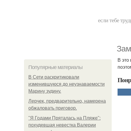
если тебе труд
Зам
В это
поэто
Популярные материалы
В Сети раскритиковали
Понр
изменившуюся до неузнаваемости
Марину зудину.
Лерчек, предварительно, намерена
обжаловать приговор.
"Я Годами Пряталась на Пляже":
похудевшая невестка Валерии