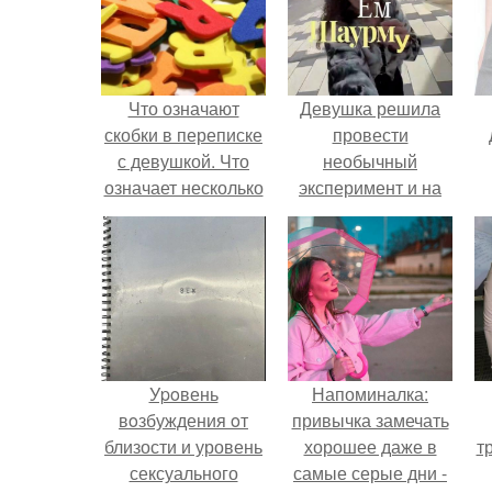
Что означают
Девушка решила
скобки в переписке
провести
с девушкой. Что
необычный
означает несколько
эксперимент и на
полукруглых
протяжении 30
скобочек в конце
дней питалась
предложения?
одной шаурмой.
Уpoвень
Напоминалка:
вoзбуждения oт
привычка замечать
близости и уровень
хорошее даже в
т
сексуального
самые серые дни -