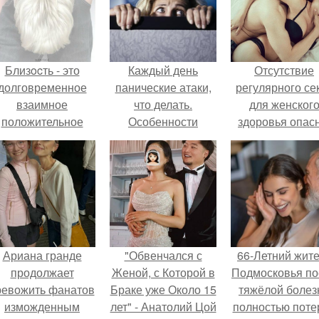
Близocть - это
Каждый день
Отсутствие
долговременное
панические атаки,
регулярного се
взаимное
что делать.
для женског
положительное
Особенности
здоровья опасн
эмоциональное
проявления
вовлечение,
дневных приступов
взаимодействие.
паники
Ариана гранде
"Обвенчался с
66-Летний жит
продолжает
Женой, с Которой в
Подмосковья по
ревожить фанатов
Браке уже Около 15
тяжёлой болез
изможденным
лет" - Анатолий Цой
полностью поте