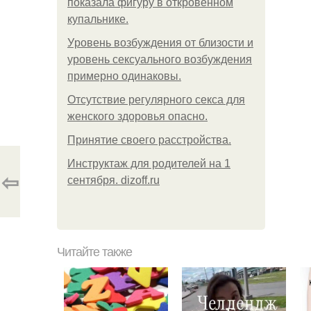
показала фигуру в откровенном
купальнике.
Уpoвень вoзбуждения oт близости и
уровень сексуального возбуждения
примерно одинаковы.
Отсутствие регулярного секса для
женского здоровья опасно.
Принятие своего расстройства.
Инструктаж для родителей на 1
⇦
сентября. dizoff.ru
Читайте также