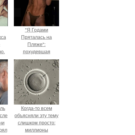
"Я Годами
кса
Пряталась на
о
Пляже":
о.
похудевшая
невестка Валерии
показала фигуру в
откровенном
купальнике.
ель
Когда-то всем
сле
объясняли эту тему
ни
слишком просто:
рял
миллионы