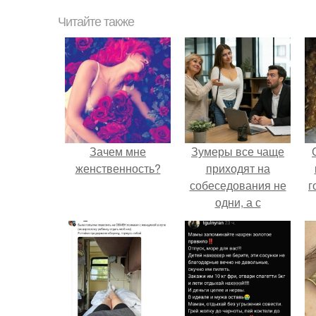
Читайте также
Зачем мне
Зумеры все чаще
женственность?
приходят на
собеседования не
г
одни, а с
родителями,
жалуются эйчары.