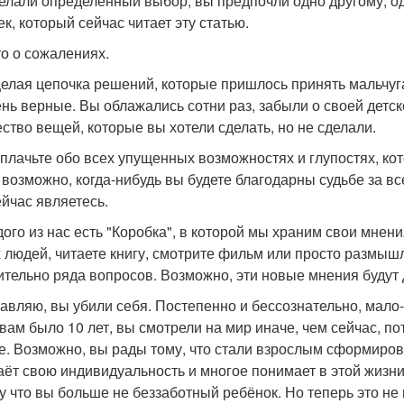
елали определённый выбор, вы предпочли одно другому, одних
к, который сейчас читает эту статью.
то о сожалениях.
целая цепочка решений, которые пришлось принять мальчуга
ень верные. Вы облажались сотни раз, забыли о своей детск
ство вещей, которые вы хотели сделать, но не сделали.
оплачьте обо всех упущенных возможностях и глупостях, кот
, возможно, когда-нибудь вы будете благодарны судьбе за вс
ейчас являетесь.
дого из нас есть "Коробка", в которой мы храним свои мнен
 людей, читаете книгу, смотрите фильм или просто размыш
ительно ряда вопросов. Возможно, эти новые мнения будут
авляю, вы убили себя. Постепенно и бессознательно, мало
 вам было 10 лет, вы смотрели на мир иначе, чем сейчас, п
е. Возможно, вы рады тому, что стали взрослым сформиро
аёт свою индивидуальность и многое понимает в этой жизни.
у что вы больше не беззаботный ребёнок. Но теперь это не 