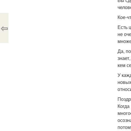
Вы сд
челове
Кое-ч
⇦
Есть 
не оч
множе
Да, п
знает
кем с
У каж
новых
относ
Поздр
Когда
много
осозн
потом