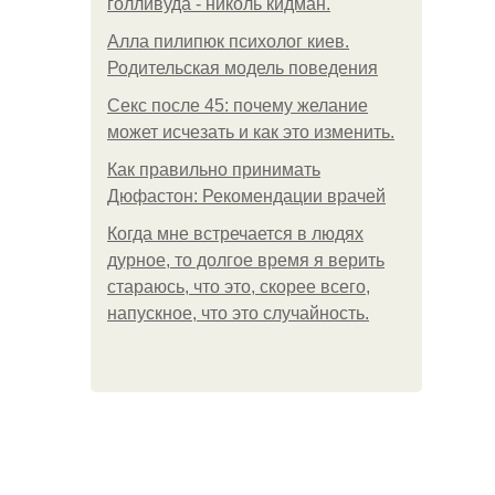
голливуда - николь кидман.
Алла пилипюк психолог киев.
Родительская модель поведения
Секс после 45: почему желание
может исчезать и как это изменить.
Как правильно принимать
Дюфастон: Рекомендации врачей
Когда мне встречается в людях
дурное, то долгое время я верить
стараюсь, что это, скорее всего,
напускное, что это случайность.