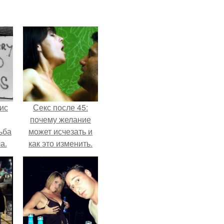
ис
Секс после 45:
почему желание
ьба
может исчезать и
а.
как это изменить.