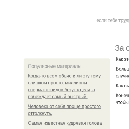
если тебе труд
За 
Как э
Популярные материалы
Больш
случил
Когда-то всем объясняли эту тему
слишком просто: миллионы
Как в
сперматозоидов бегут к цели, а
Конеч
побеждает самый быстрый.
чтобы
Человека от себя проще простого
оттолкнуть.
Самая известная кудрявая голова