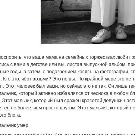
поспорить, что ваша мама на семейных торжествах любит р
лись с вами в детстве или вы, листая выпускной альбом, пр
ные годы, а затем, с подозрением косясь на фотографии, сп
. Кто это, чёрт возьми? Это не вы. По крайней мере это не 
т. Этот человек был вами, но сейчас это не так. Он лишь т
мальчик, который активно избавлялся от чеснока в любом б
. Этот мальчик, который был сражён красотой девушки насто
ет её не более, чем просто другом. Этот мальчик, который н
ого блога.
мальчик умер.