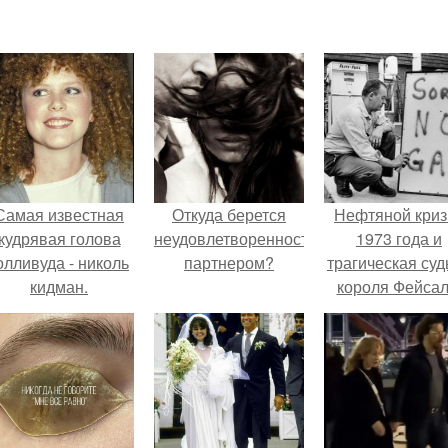
Самая известная
Откуда берется
Нефтяной криз
кудрявая голова
неудовлетворенность
1973 года и
олливуда - николь
партнером?
трагическая суд
кидман.
короля Фейсал