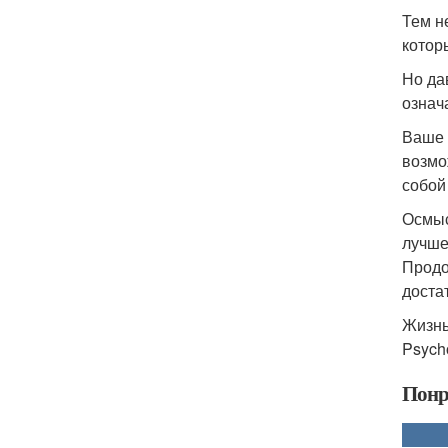
Тем н
котор
Но да
означ
Ваше 
возмо
собой
Осмыс
лучше
Продо
доста
Жизнь
Psych
Понр