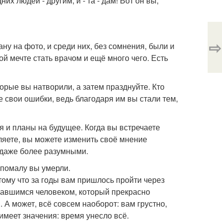
 людей - другим, и - та - дам! Вот он вы,
⇨
ну на фото, и среди них, без сомнения, были и
ой мечте стать врачом и ещё много чего. Есть
орые вы натворили, а затем празднуйте. Кто
е свои ошибки, ведь благодаря им вы стали тем,
ия и планы на будущее. Когда вы встречаете
ляете, вы можете изменить своё мнение
 даже более разумными.
-помалу вы умерли.
отому что за годы вам пришлось пройти через
вавшимся человеком, который прекрасно
 А может, всё совсем наоборот: вам грустно,
имеет значения: время унесло всё.