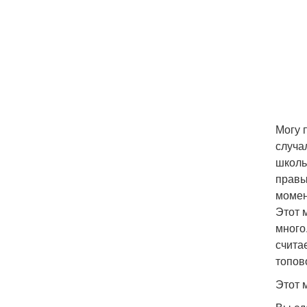
Могу 
случа
школь
правы
момен
Этот 
много
счита
топов
Этот 