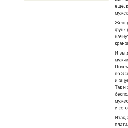
ещё, 
мужск
Женщи
функц
начну
крано
И вы 
мужчи
Почем
по Эс
и ощу
Так и
беспо
мужес
и сег
Итак,
плати