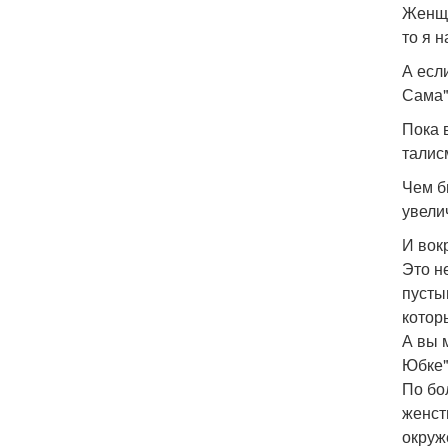
Женщи
то я н
А есл
Сама"
Пока 
талис
Чем б
увели
И вок
Это не
пусты
котор
А вы 
Юбке"
По бо
женст
окруж