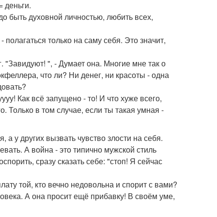
= деньги.
адо быть духовной личностью, любить всех,
- полагаться только на саму себя. Это значит,
 "Завидуют! ", - Думает она. Многие мне так о
окфеллера, что ли? Ни денег, ни красоты - одна
довать?
ууу! Как всё запущено - то! И что хуже всего,
. Только в том случае, если ты такая умная -
, а у других вызвать чувство злости на себя.
вать. А война - это типично мужской стиль
спорить, сразу сказать себе: "стоп! Я сейчас
ату той, кто вечно недовольна и спорит с вами?
овека. А она просит ещё прибавку! В своём уме,