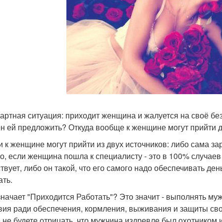
артная ситуация: приходит женщина и жалуется на своё без
н ей предложить? Откуда вообще к женщине могут прийти 
и к женщине могут прийти из двух источников: либо сама за
о, если женщина пошла к специалисту - это в 100% случаев
ствует, либо он такой, что его самого надо обеспечивать ден
ать.
значает "Приходится Работать"? Это значит - выполнять му
вия ради обеспечения, кормления, выживания и защиты сво
 не будете отрицать, что мужчина издревле был охотником 