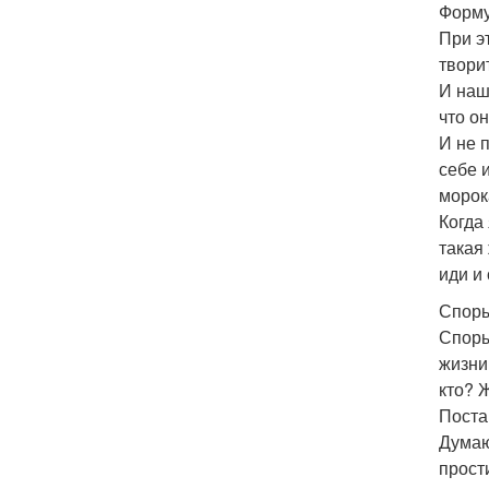
Форму
При э
творит
И наш
что о
И не п
себе и
морок
Когда 
такая
иди и
Споры
Споры
жизни
кто? 
Поста
Думаю
прости