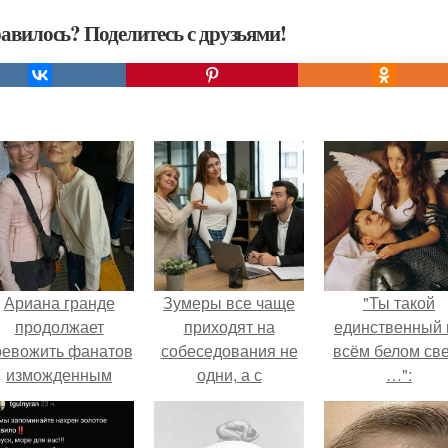
авилось? Поделитесь с друзьями!
Ариана гранде
Зумеры все чаще
"Ты такой
продолжает
приходят на
единственный 
ревожить фанатов
собеседования не
всём белом св
изможденным
одни, а с
…":
Видом.
родителями,
жалуются эйчары.