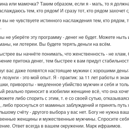
на или мамочка? Таким образом, если я - мать, то я должна
аслаждаюсь тем, кто рядом! И сразу тот, кто рядом захочет 
и вы не чувствуете истинного наслаждения тем, кто рядом, т
.
вы не уберёте эту программу - денег не будет. Можете ныть 
маны, ни лотереи. Вы будете терять деньги на всём.
ыстрее вы начнёте понимать, что женственность - не хлам, 
чение притока денег, тем быстрее к вам придут стабильность
руг вас даже появятся настоящие мужики с хорошими деньг
 лозунги - это мой опыт. Я - практик: за 11 лет работы я з
шки, привороты - медленное убийство мужчин и себя и толь
ый реально приносит в изобилии женщине всё, что она хоче
можете либо спорить с этим, т. е со своей сутью, отказыва
, либо проснуться от маминых заблуждений и принять путь 
льшому счёту - другого выбора у вас нет. Богу не нужна ваш
венные женщины и мужественные мужчины. Спросите себя: я
ение. Ответ всегда в вашем окружении. Марк ифраимов.