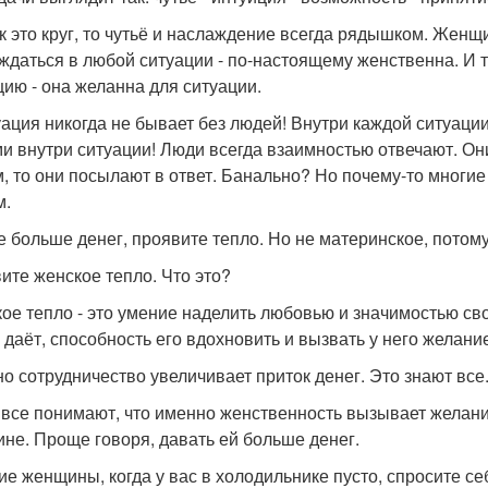
ак это круг, то чутьё и наслаждение всегда рядышком. Женщ
ждаться в любой ситуации - по-настоящему женственна. И т
цию - она желанна для ситуации.
уация никогда не бывает без людей! Внутри каждой ситуаци
и внутри ситуации! Люди всегда взаимностью отвечают. Они
, то они посылают в ответ. Банально? Но почему-то многие
м.
е больше денег, проявите тепло. Но не материнское, потому
ите женское тепло. Что это?
ое тепло - это умение наделить любовью и значимостью сво
н даёт, способность его вдохновить и вызвать у него желани
о сотрудничество увеличивает приток денег. Это знают все
 все понимают, что именно женственность вызывает желание
не. Проще говоря, давать ей больше денег.
ие женщины, когда у вас в холодильнике пусто, спросите себ