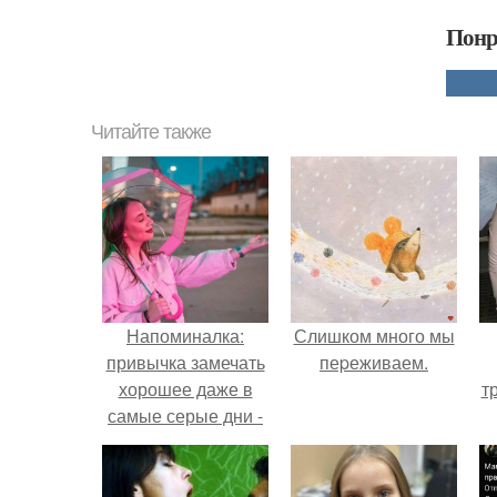
Понр
Читайте также
Напоминалка:
Слишком много мы
привычка замечать
пеpеживаем.
хорошее даже в
т
самые серые дни -
это не очередная
сказка из книг по
саморазвитию.