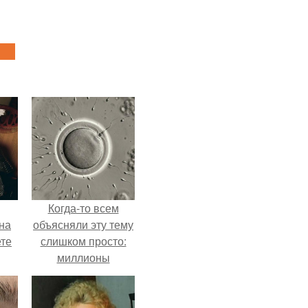
Когда-то всем
на
объясняли эту тему
ете
слишком просто:
миллионы
сперматозоидов
бегут к цели, а
побеждает самый