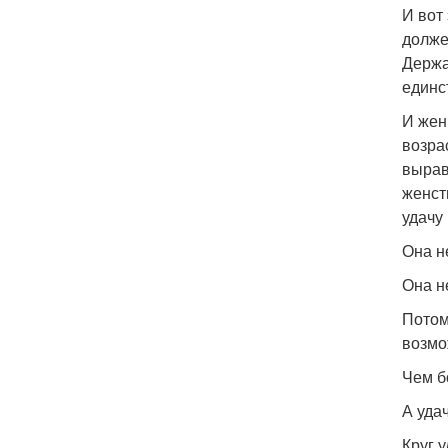
И вот
долже
Держа
единс
И жен
возра
вырав
женств
удачу
Она н
Она н
Потом
возмо
Чем б
А уда
Круг 