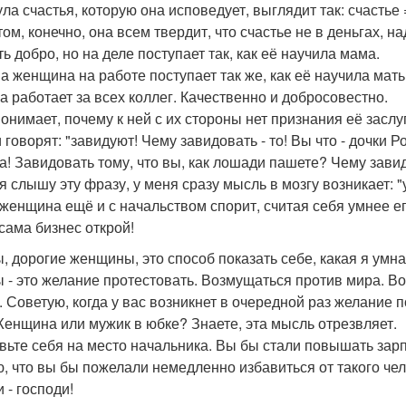
ла счастья, которую она исповедует, выглядит так: счастье 
том, конечно, она всем твердит, что счастье не в деньгах, н
ь добро, но на деле поступает так, как её научила мама.
а женщина на работе поступает так же, как её научила мать 
на работает за всех коллег. Качественно и добросовестно.
онимает, почему к ней с их стороны нет признания её заслуг.
 говорят: "завидуют! Чему завидовать - то! Вы что - дочки Р
а! Завидовать тому, что вы, как лошади пашете? Чему зави
я слышу эту фразу, у меня сразу мысль в мозгу возникает: "у
 женщина ещё и с начальством спорит, считая себя умнее его
 сама бизнес открой!
, дорогие женщины, это способ показать себе, какая я умная
 - это желание протестовать. Возмущаться против мира. Вое
. Советую, когда у вас возникнет в очередной раз желание по
Женщина или мужик в юбке? Знаете, эта мысль отрезвляет.
вьте себя на место начальника. Вы бы стали повышать зарпл
, что вы бы пожелали немедленно избавиться от такого чел
 - господи!