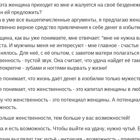
 эта женщина приходит ко мне и жалуется на своё безденежь
н ей предложить?
 в уме все вышепечисленные аргументы, я предлагаю женщ
твенно верное средство привлечения к себе денег в избытк
щина, как вы уже понимаете, мне отвечает: "мне не нужна 
ста. И мужчины меня не интересуют - мне главное - счасть
нялось. Для неё, с её опытом, с заветом матери полагаться 
енность - пустой звук. Она считает, что удача найдет её так
 покрепче - зубами и ногтями вырвать у жизни!
е понимает, что жизнь даёт денег в изобилии только муж
е понимает, что женственность - это капитал женщины в лю
у что женственность - это потенциал женщины. А потенциал 
жность.
ольше женственности, тем больше у вас возможностей!
ча и есть возможность. Чтобы выйти на удачу, нужно чутьё. 
удачи выглядит так: чутьё - интуиция - возможность - приня