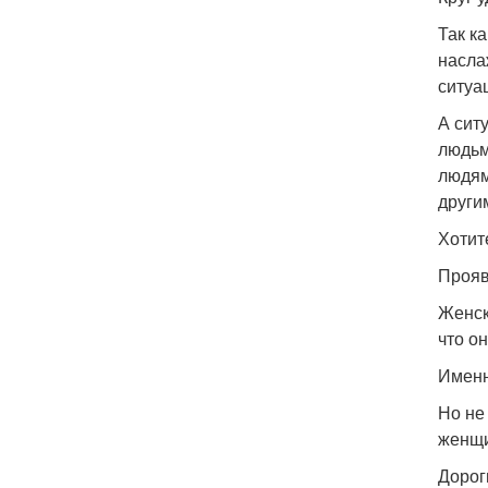
Так к
насла
ситуа
А сит
людьм
людям
други
Хотит
Прояв
Женск
что о
Именн
Но не
женщи
Дорог