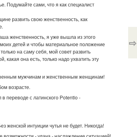
е. Подумайте сами, что я как специалист
ине развить свою женственность, как
е.
ваша женственность, я уже вышла из этого
⇨
е моих детей и чтобы материальное положение
только на саму себя, мой совет развить
ой, какая она есть, только надо ухватить эту
ественным мужчинам и женственным женщинам!
бом возрасте.
в переводе с латинского Potentio -
Без женской интуиции чутья не будет. Никогда!
тие возможности - удача - наслаждение ситуацией!