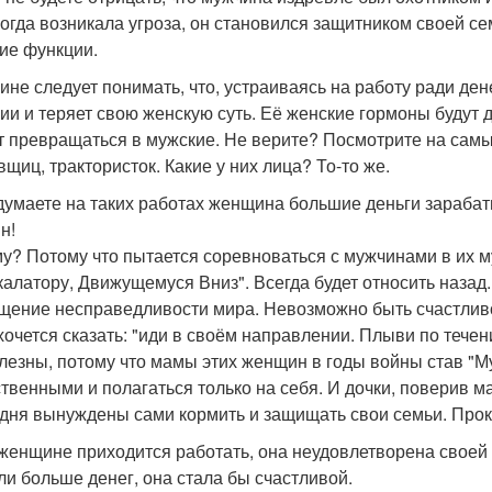
когда возникала угроза, он становился защитником своей сем
ие функции.
не следует понимать, что, устраиваясь на работу ради ден
ии и теряет свою женскую суть. Её женские гормоны будут 
т превращаться в мужские. Не верите? Посмотрите на сам
вщиц, трактористок. Какие у них лица? То-то же.
думаете на таких работах женщина большие деньги зарабат
н!
у? Потому что пытается соревноваться с мужчинами в их му
калатору, Движущемуся Вниз". Всегда будет относить назад.
щение несправедливости мира. Невозможно быть счастливо
 хочется сказать: "иди в своём направлении. Плыви по теч
лезны, потому что мамы этих женщин в годы войны став "М
твенными и полагаться только на себя. И дочки, поверив м
одня вынуждены сами кормить и защищать свои семьи. Прокли
 женщине приходится работать, она неудовлетворена своей 
ли больше денег, она стала бы счастливой.