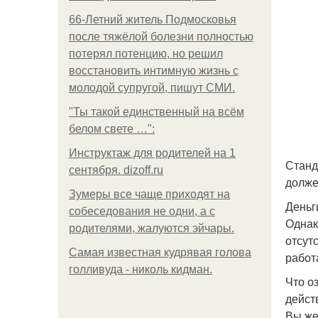
66-Летний житель Подмосковья
после тяжёлой болезни полностью
потерял потенцию, но решил
восстановить интимную жизнь с
молодой супругой, пишут СМИ.
"Ты такой единственный на всём
белом свете …":
Инструктаж для родителей на 1
Станд
сентября. dizoff.ru
долже
Зумеры все чаще приходят на
Деньг
собеседования не одни, а с
Однак
родителями, жалуются эйчары.
отсут
Самая известная кудрявая голова
работ
голливуда - николь кидман.
Что о
дейст
Вы же