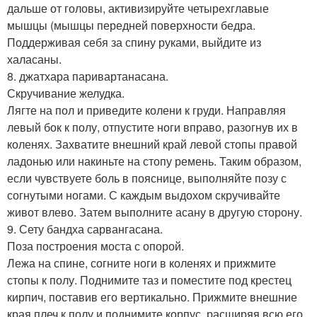
дальше от головы, активизируйте четырехглавые
мышцы (мышцы передней поверхности бедра.
Поддерживая себя за спину руками, выйдите из
халасаны.
8. джатхара паривартанасана.
Скручивание желудка.
Лягте на пол и приведите колени к груди. Направляя
левый бок к полу, отпустите ноги вправо, разогнув их в
коленях. Захватите внешний край левой стопы правой
ладонью или накиньте на стопу ремень. Таким образом,
если чувствуете боль в пояснице, выполняйте позу с
согнутыми ногами. С каждым выдохом скручивайте
живот влево. Затем выполните асану в другую сторону.
9. Сету бандха сарвангасана.
Поза построения моста с опорой.
Лежа на спине, согните ноги в коленях и прижмите
стопы к полу. Поднимите таз и поместите под крестец
кирпич, поставив его вертикально. Прижмите внешние
края плеч к полу и поднимите корпус, расширяя всю его