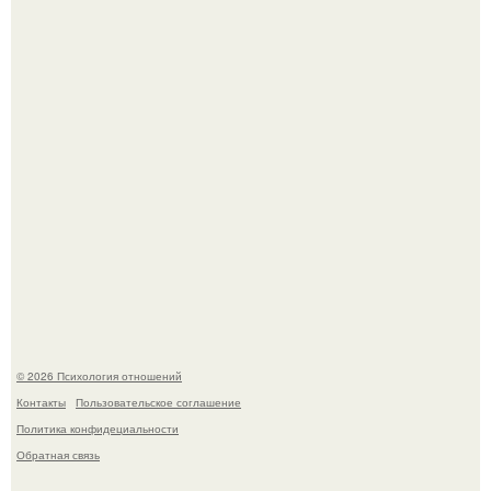
Нефтяной кризис 1973 года и трагическая судьба короля
Фейсала.
Главной героиней стала школьница, забеременевшая от
21-летнего парня.
© 2026 Психология отношений
Контакты
Пользовательское соглашение
Политика конфидециальности
Обратная связь