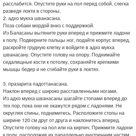
расслабится. Опустите руки на пол перед собой, слегка
разведя локти в стороны.
2. адхо мукха шванасана.
Поза собаки мордой вниз с поддержкой.
Из Баласаны вытяните руки вперед и прижмите ладони
к полу. Подверните пальцы ног, подайте корпус вперед,
раскройте грудную клетку и войдите в адхо мукха
шванасану. Опустите голову на опору. Поднимайте
седалищные кости к потолку, сохраняйте крепкими
мышцы бедер и не сгибайте руки в локтях.
3. празарита падоттанасана.
Наклон вперед с широко расставленными ногами.
Из адхо мукха шванасаны шагайте стопами вперед до
тех пор, пока они не окажутся рядом с ладонями. Не
округляя спины, поднимитесь. Расположите стопы на
ширине 120 см друг от друга и наклонитесь вперед.
Опустите голову на пол или на кирпич. Прижмите ладони
к полу, расположив их параллельно внутренним частям