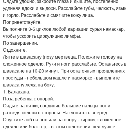
Сядьте удобно, закройте глаза и дышите, постепенно
удлиняя вдохи и выдохи. Расслабьте губы, челюсть, язык
и горло. Расслабьте и смягчите кожу лица.
Поприветствуйте.
Выполните 3-5 циклов любой вариации сурья намаскар,
чтобы ускорить циркуляцию лимфы.
По завершении.
Отдохните.
Лягте в шавасану (позу мертвеца. Положите голову на
сложенное одеяло. Руки и ноги расслабьте. Останьтесь в
шавасане на 10-20 минут. При остаточных проявлениях
простуды - небольшом кашле и насморке - выполните
шавасану лежа на боку.
1. Баласана.
Поза ребенка с опорой.
Сядьте на пятки, соединив большие пальцы ног и
разведя колени в стороны. Наклонитесь вперед.
Опустите лоб на пол или на опору - кирпич, сложенное
одеяло или болстер, - в этом положении шея лучше