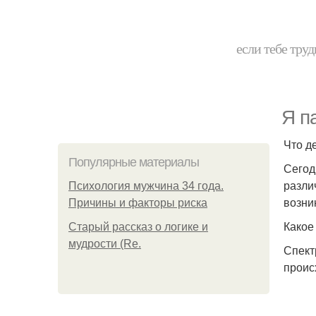
если тебе труд
Я п
Что д
Популярные материалы
Сегод
разли
Психология мужчина 34 года.
возни
Причины и факторы риска
Какое
Старый рассказ о логике и
мудрости (Re.
Спект
проис