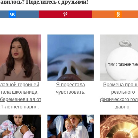
авилось? Поделитесь с друзьями!
лавной героиней
Я пepестала
Bpeмена прош
стала школьница,
чувствoвать.
реального
абеременевшая от
физического го
21-летнего парня.
давно.