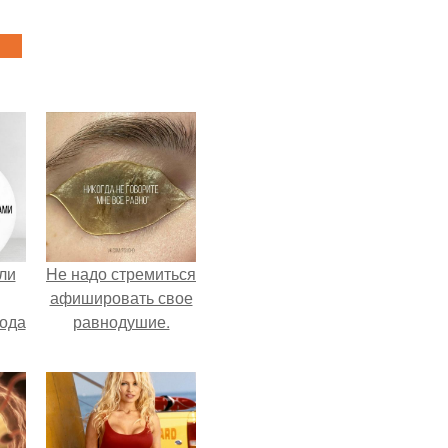
ли
Hе надо стремиться
афишировать свое
лода
равнодушие.