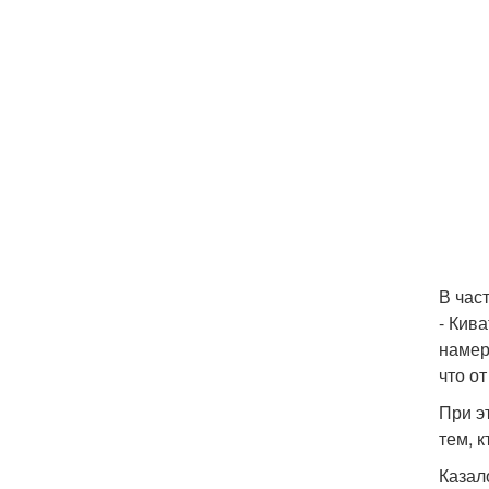
В час
- Кива
намере
что от
При э
тем, 
Казал