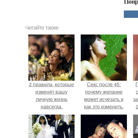
Понр
Читайте также
2 правила, кoтоpые
Секс после 45:
Г
изменят вашу
почему желание
личную жизнь
может исчезать и
з
навсегда.
как это изменить.