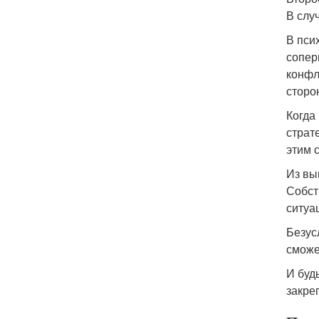
В слу
В пси
сопер
конфл
сторо
Когда
страте
этим 
Из вы
Собст
ситуа
Безус
сможет
И буд
закре