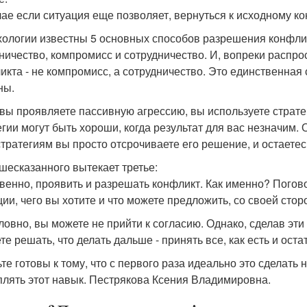
чае если ситуация еще позволяет, вернуться к исходному ко
хологии известны 5 основных способов разрешения конфликт
ничество, компромисс и сотрудничество. И, вопреки расп
икта - не компромисс, а сотрудничество. Это единственная
ны.
 вы проявляете пассивную агрессию, вы используете страт
гии могут быть хороши, когда результат для вас незначим. О
стратегиям вы просто отсрочиваете его решение, и остает
шесказанного вытекает третье:
венно, проявить и разрешать конфликт. Как именно? Поговор
ции, чего вы хотите и что можете предложить, со своей стор
ловно, вы можете не прийти к согласию. Однако, сделав эти
е решать, что делать дальше - принять все, как есть и остат
ьте готовы к тому, что с первого раза идеально это сделать
плять этот навык. Пестрякова Ксения Владимировна.