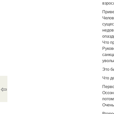
взрос
Приве
Челов
сущес
недов
опазд
Что п
Руков
санкц
уволь
Это б
Что д
⇦
Перво
Осозн
потом
Очень
Второ