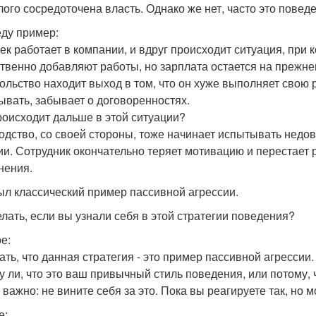
лого сосредоточена власть. Однако же нет, часто это повед
ду пример:
ек работает в компании, и вдруг происходит ситуация, при 
твенно добавляют работы, но зарплата остается на прежнем
ольство находит выход в том, что он хуже выполняет свою р
ывать, забывает о договоренностях.
роисходит дальше в этой ситуации?
одство, со своей стороны, тоже начинает испытывать недо
ии. Сотрудник окончательно теряет мотивацию и перестает р
нения.
ыл классический пример пассивной агрессии.
елать, если вы узнали себя в этой стратегии поведения?
е:
ать, что данная стратегия - это пример пассивной агрессии
у ли, что это ваш привычный стиль поведения, или потому, 
 важно: не вините себя за это. Пока вы реагируете так, но м
е: