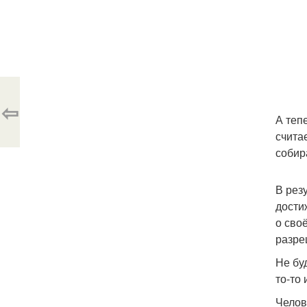
⇦
А теп
счита
собир
В рез
дости
о сво
разре
Не бу
то-то 
Челов