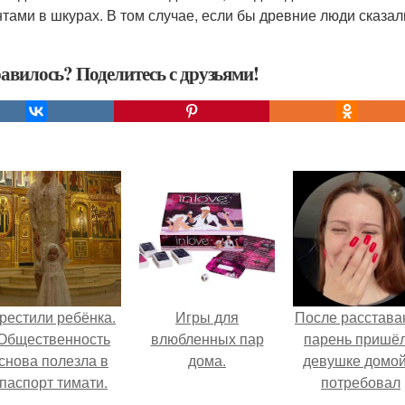
тами в шкурах. В том случае, если бы древние люди сказали
авилось? Поделитесь с друзьями!
рестили ребёнка.
Игры для
После расстава
Общественность
влюбленных пар
парень пришёл
снова полезла в
дома.
девушке домой
паспорт тимати.
потребовал
вернуть всё, ч