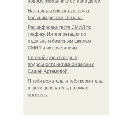
новому избраннику оставив детей.
Hacтоящая близость всегда с
большим риском связана.
Расшифровка теста СМИЛ по
графику. Интерпретация по
отдельным базисным шкалам
СМИЛ и их сочетаниям.
Евгений кузин раскрыл
подробности интимной жизни с
Сашей Артемовой.
Я тебя рожатель, я тебя кормитель,
в щёки целователь, на руках
носитель.