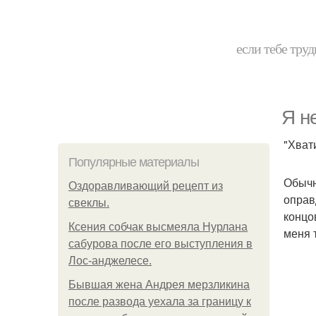
если тебе труд
Я не
"Хвати
Популярные материалы
Обычн
Оздоравливающий рецепт из
оправ
свеклы.
концо
Ксения собчак высмеяла Нурлана
меня т
сабурова после его выступления в
Лос-анджелесе.
Бывшая жена Андрея мерзликина
после развода уехала за границу к