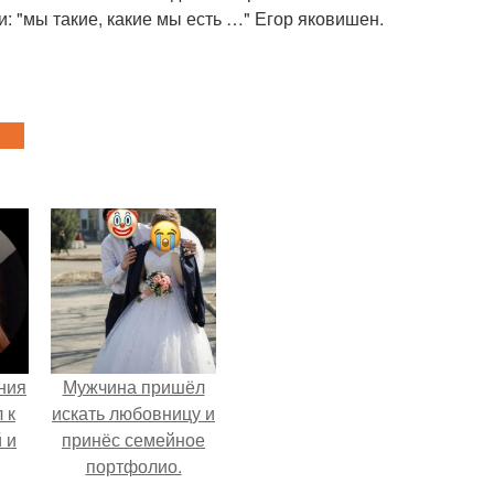
: "мы такие, какие мы есть …" Егор яковишен.
ния
Мужчина пришёл
 к
искать любовницу и
 и
принёс семейное
портфолио.
то