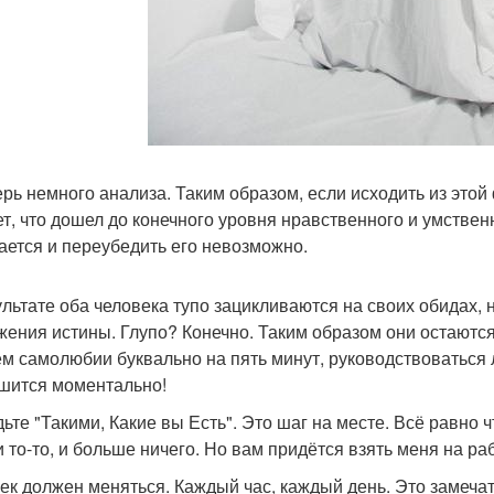
ерь немного анализа. Таким образом, если исходить из этой
ет, что дошел до конечного уровня нравственного и умствен
ается и переубедить его невозможно.
ультате оба человека тупо зацикливаются на своих обидах, н
жения истины. Глупо? Конечно. Таким образом они остаются 
ём самолюбии буквально на пять минут, руководствоваться
шится моментально!
дьте "Такими, Какие вы Есть". Это шаг на месте. Всё равно 
и то-то, и больше ничего. Но вам придётся взять меня на рабо
ек должен меняться. Каждый час, каждый день. Это замечат