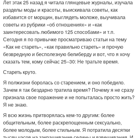
Лет этак 25 назад я читала глянцевые журналы, изучала
разделы моды и красоты, выискивала советы, как
избавится от морщин, выглядеть моложе, выучивала
советы из рубрики «об отношениях» и «как
заинтересовать любимого 125 способами» и т.п.
Сегодня я по привычке просматриваю статьи на тему
«Как не стареть», «как правильно стареть» и прочую
безвредную и бесполезную белиберду и вот, что я хочу
сказать тем, кому сейчас 25−30: Не тратьте время.
Стареть круто.
Я полжизни боролась со старением, и оно победило.
Зачем я так бездарно тратила время? Почему я не сразу
признала свое поражение и не попыталась просто жить?
Я не знаю.
Я всю жизнь притворялась кем-то другим: более
общительным, более раскрепощенным сексуально,
более молодым, более стильным. Я потратила десятки
тысяч часов на закрашивание седины и взвешивания. И