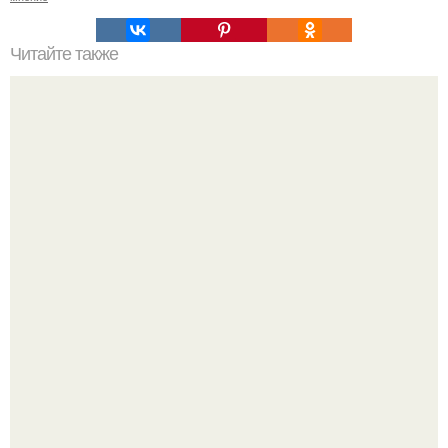
Читайте также
Случайностей не бывает.
Женщина, что знала настоящего Фредди.