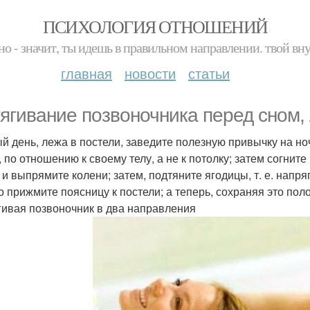
ПСИХОЛОГИЯ ОТНОШЕНИЙ
но - значит, ты идешь в правильном направлении. твой вн
главная
новости
статьи
ягивание позвоночника перед сном, 
й день, лежа в постели, заведите полезную привычку на но
 по отношению к своему телу, а не к потолку; затем согните
и выпрямите колени; затем, подтяните ягодицы, т. е. напряг
о прижмите поясницу к постели; а теперь, сохраняя это поло
гивая позвоночник в два направления