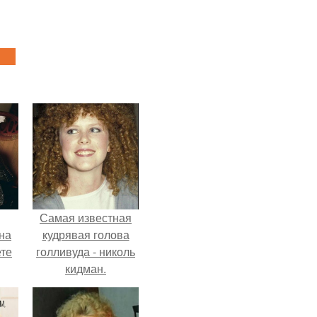
Самая известная
на
кудрявая голова
ете
голливуда - николь
кидман.