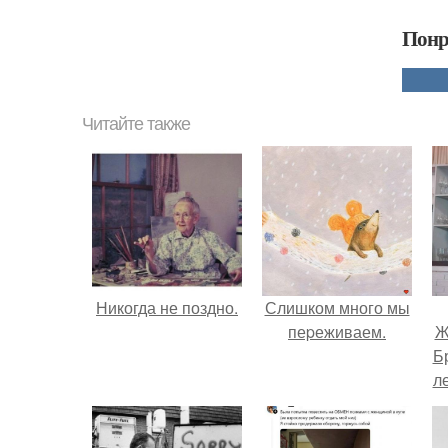
Понр
Читайте также
Никогда не поздно.
Слишком много мы
пеpеживаем.
Ж
Б
л