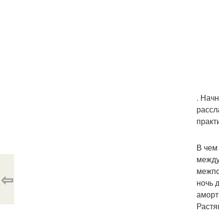
. Нач
рассл
практ
В чем
между
межпо
⇦
ночь 
аморт
Растя