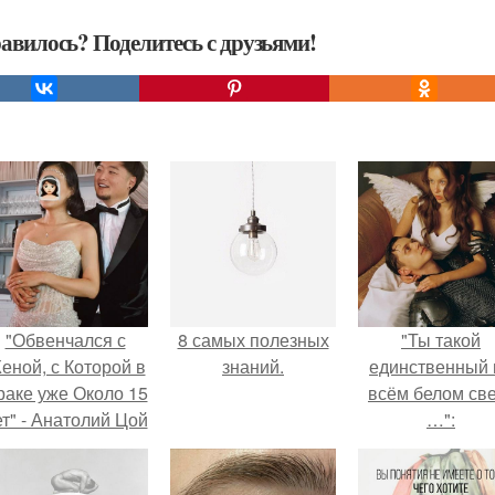
авилось? Поделитесь с друзьями!
"Обвенчался с
8 самых полезных
"Ты такой
еной, с Которой в
знаний.
единственный 
раке уже Около 15
всём белом св
ет" - Анатолий Цой
…":
удивил
поклонников