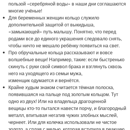
пользой «серебряной воды» в наши дни соглашаются
многие учёные!
Для беременных женщин кольцо служило
дополнительной защитой от выкидыша,
«замыкающей» путь малышу. Понятно, что перед
родами все до единого украшения следовало снять,
чтобы ничто не мешало ребёнку появиться на свет.
Про обручальные кольца рассказывают и вовсе
волшебные вещи! Например, такие: если быстренько
скинуть с руки свой символ брака и взглянуть сквозь
него на уходящего из семьи мужа,
изменщик одумается и вернётся.
Крайне худым знаком считается тёмная полоска,
появившаяся на пальце под золотым кольцом. Тут
одно из двух! Или на владельца драгоценной
вещицы кто-то пытался навести порчу, и благородный
металл, впитывая негатив чужих злобных мыслей,
чернеет. Или для колечка использовали не чистое
золото, а сплав с медью, которая вступила в реакцию