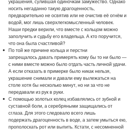
украшения, сулившая одиночкам замужество. Однако
носить негаданно такую драгоценность,
предварительно не освятив или не очистив её огнём и
водой, мог лишь сверхлегкомысленный человек.
Наши предки верили, что вместе с кольцом можно
заполучить и судьбу его владельца. А кто поручится,
что она была счастливой?
По той же причине кольца и перстни
запрещалось давать примерять кому бы то ни было —
с ними вместе можно было отдать часть личной удачи.
А если отказать в примерке было никак нельзя,
украшение снимали и давали ему вылежаться на
столе хотя бы несколько минут, но ни за что не
передавали из рук в руки.
С помощью золотых колец избавлялись от зубной и
суставной боли, а серебряными защищались от
сглаза. Для этого следовало всего лишь
подержать драгоценность в воде, а затем умыться ею,
прополоскать рот или выпить. Кстати, с несомненной