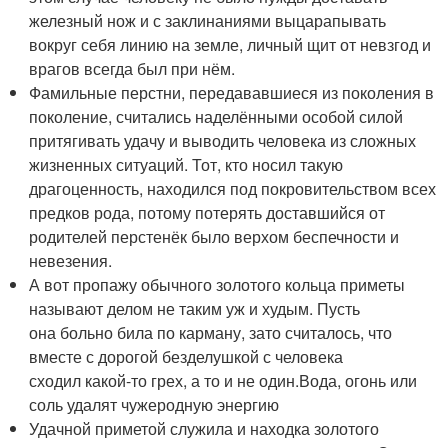
железный нож и с заклинаниями выцарапывать
вокруг себя линию на земле, личный щит от невзгод и
врагов всегда был при нём.
Фамильные перстни, передававшиеся из поколения в
поколение, считались наделёнными особой силой
притягивать удачу и выводить человека из сложных
жизненных ситуаций. Тот, кто носил такую
драгоценность, находился под покровительством всех
предков рода, потому потерять доставшийся от
родителей перстенёк было верхом беспечности и
невезения.
А вот пропажу обычного золотого кольца приметы
называют делом не таким уж и худым. Пусть
она больно била по карману, зато считалось, что
вместе с дорогой безделушкой с человека
сходил какой-то грех, а то и не один.Вода, огонь или
соль удалят чужеродную энергию
Удачной приметой служила и находка золотого