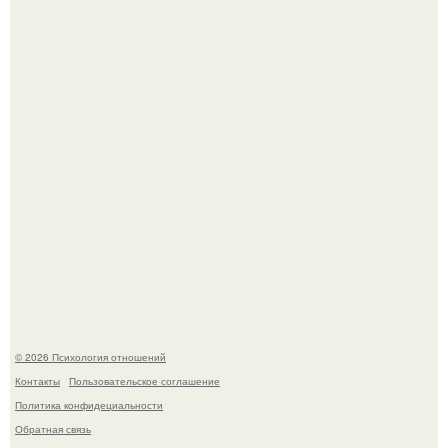
неузнаваемости Марину зудину.
Напоминалка: привычка замечать хорошее даже в
самые серые дни - это не очередная сказка из книг по
саморазвитию.
© 2026 Психология отношений
Контакты
Пользовательское соглашение
Политика конфидециальности
Обратная связь