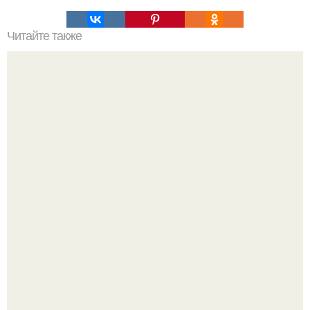
Читайте также
Можно ли носить кольцо на безымянном пальце правой
руки незамужней девушке