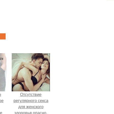
о
Отсутствие
ое
регулярного секса
для женского
е
здоровья опасно.