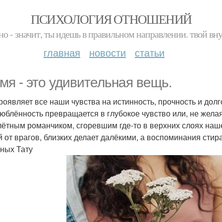
ПСИХОЛОГИЯ ОТНОШЕНИЙ
но - значит, ты идешь в правильном направлении. твой вн
главная
новости
статьи
мя - это удивительная вещь.
роявляет все наши чувства на истинность, прочность и долг
люблённость превращается в глубокое чувство или, не жела
ётным романчиком, сгоревшим где-то в верхних слоях наш
й от врагов, близких делает далёкими, а воспоминания сти
ных Тату