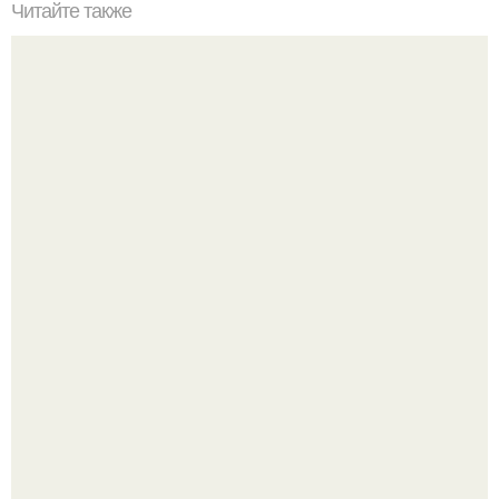
Читайте также
Все, что появляется в ваши жизни мы сами себе
притягиваем. Как притягивать в свою жизнь то, что мы
хотим
Близocть - это долговременное взаимное