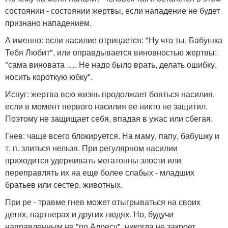
состоянии - состоянии жертвы, если нападение не будет
признано нападением.
А именно: если насилие отрицается: "Ну что ты, Бабушка
Тебя Любит", или оправдывается виновностью жертвы:
"сама виновата …. Не надо было врать, делать ошибку,
носить короткую юбку".
Испуг: жертва всю жизнь продолжает бояться насилия,
если в момент первого насилия ее никто не защитил.
Поэтому не защищает себя, впадая в ужас или сбегая.
Гнев: чаще всего блокируется. На маму, папу, бабушку и
т. п. злиться нельзя. При регулярном насилии
приходится удерживать мегатонны злости или
переправлять их на еще более слабых - младших
братьев или сестер, животных.
При ре - травме гнев может отыгрываться на своих
детях, партнерах и других людях. Но, будучи
направленным не "по Адресу", никогда не закроет