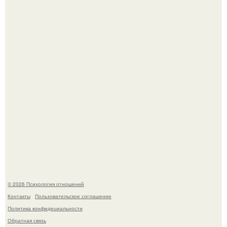
Секс после 45: почему желание может исчезать и как это
изменить.
Гастроли важнее семейных вечеров: почему Shaman
видит собственную дочь чаще на экране, чем вживую.
© 2026 Психология отношений
Контакты
Пользовательское соглашение
Политика конфидециальности
Обратная связь